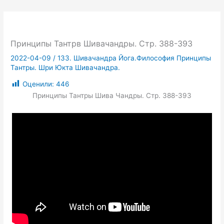
Принципы Тантрв Шивачандры. Стр. 388-393
2022-04-09
/
133. Шивачандра Йога.Философия Принципы
Тантры. Шри Юкта Шивачандра.
Оценили:
446
Принципы Тантры Шива Чандры. Стр. 388-393