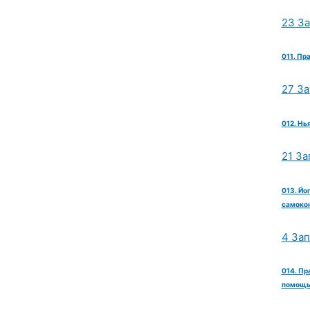
23 З
011. Пр
27 З
012. Нь
21 За
013. Йо
самокон
4 За
014. Пр
помощь 