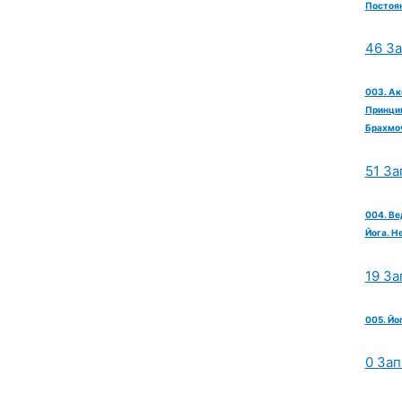
Постоян
46 З
003. Ак
Принцип
Брахмо
51 За
004. Ве
Йога. Н
19 За
005. Йо
0 Зап