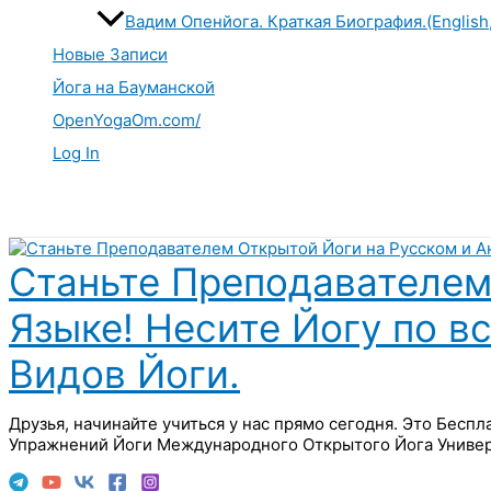
Вадим Опенйога. Краткая Биография.(English
Новые Записи
Йога на Бауманской
OpenYogaOm.com/
Log In
Поиск
Станьте Преподавателем
Языке! Несите Йогу по в
Видов Йоги.
Друзья, начинайте учиться у нас прямо сегодня. Это Бесп
Упражнений Йоги Международного Открытого Йога Универ