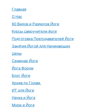
Перейти
к
Главная
содержимому
О Нас
60 Видов и Разделов Йоги
Курсы самоучители йоги
Подготовка Преподавателей Йоги
Занятия Йогой для Начинающих
Цены
Семинар Йоги
Йога Форум
Блог Йоги
Архив по Годам.
ИТ для Йоги
Наука и Йога
Море и Йога