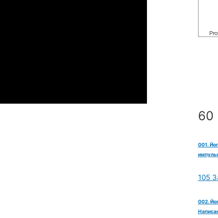
60 
001. Йо
импульс
105 З
002. Йо
Написан