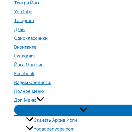
Тантра Йога
YouTube
Telegram
Дзен
Одноклассники
Вконтакте
Instagram
Йога Магазин
Facebook
Вадим Опенйога.
Полное меню
Доп Меню
Переключатель
меню
Скачать Архив Йоги
Yogaopenyoga.com