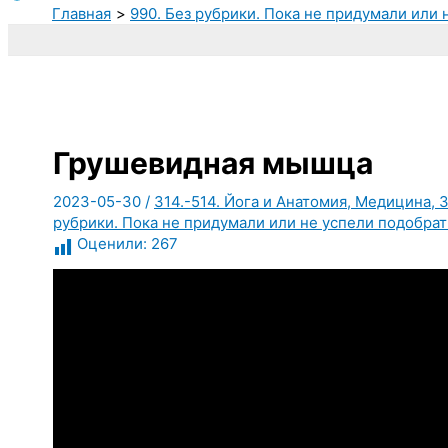
Главная
990. Без рубрики. Пока не придумали или 
Грушевидная мышца
2023-05-30
/
314.-514. Йога и Анатомия, Медицина, 
рубрики. Пока не придумали или не успели подобрат
Оценили:
267