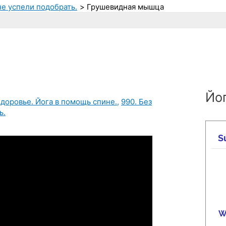
не успели подобрать.
Грушевидная мышца
Йог
Здоровье. Йога в помощь спине.
,
990. Без
ь.