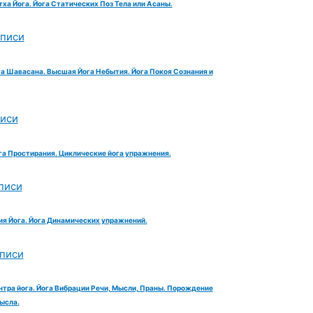
тха Йога. Йога Статических Поз Тела или Асаны.
аписи
га Шавасана. Высшая Йога Небытия. Йога Покоя Сознания и
писи
га Простирания. Циклические йога упражнения.
писи
ия Йога. Йога Динамических упражнений.
аписи
нтра йога. Йога Вибрации Речи, Мысли, Праны. Порождение
ысла.