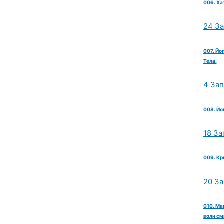
006. Ха
24 З
007. Йо
Тела.
4 За
008. Йо
18 За
009. Кр
20 З
010. Ма
волн см