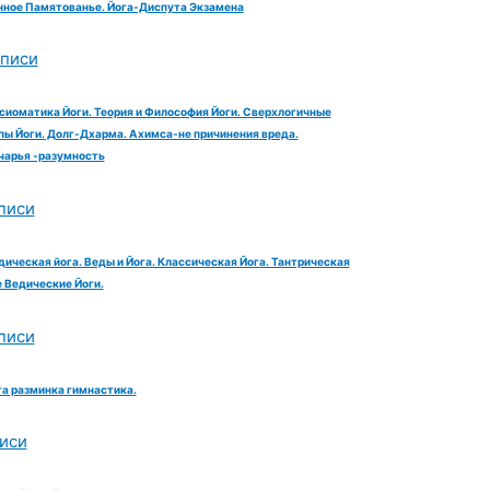
ное Памятованье. Йога-Диспута Экзамена
аписи
сиоматика Йоги. Теория и Философия Йоги. Сверхлогичные
ы Йоги. Долг-Дхарма. Ахимса-не причинения вреда.
чарья -разумность
писи
дическая йога. Веды и Йога. Классическая Йога. Тантрическая
е Ведические Йоги.
писи
га разминка гимнастика.
иси