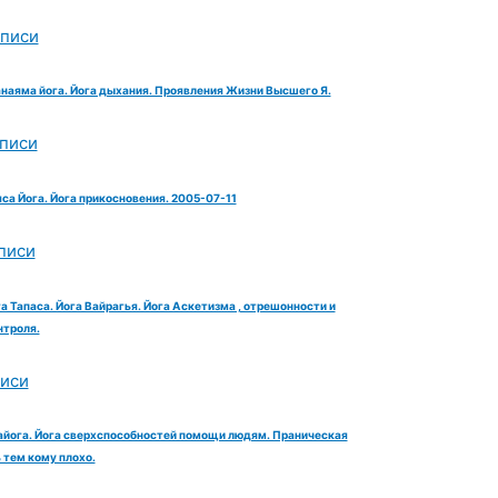
аписи
анаяма йога. Йога дыхания. Проявления Жизни Высшего Я.
аписи
яса Йога. Йога прикосновения. 2005-07-11
писи
га Тапаса. Йога Вайрагья. Йога Аскетизма , отрешонности и
троля.
писи
айога. Йога сверхспособностей помощи людям. Праническая
тем кому плохо.