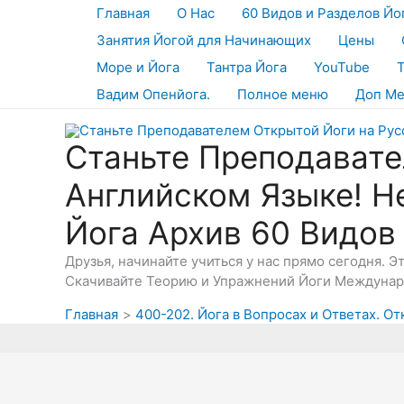
Перейти
Главная
О Нас
60 Видов и Разделов Йо
к
Занятия Йогой для Начинающих
Цены
содержимому
Море и Йога
Тантра Йога
YouTube
Вадим Опенйога.
Полное меню
Доп М
Станьте Преподавате
Английском Языке! Н
Йога Архив 60 Видов
Друзья, начинайте учиться у нас прямо сегодня. 
Скачивайте Теорию и Упражнений Йоги Междунаро
Главная
400-202. Йога в Вопросах и Ответах. От