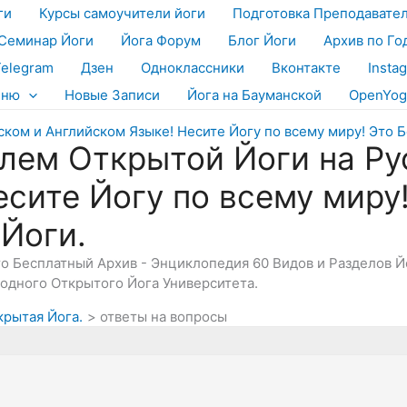
ги
Курсы самоучители йоги
Подготовка Преподавате
Семинар Йоги
Йога Форум
Блог Йоги
Архив по Го
Telegram
Дзен
Одноклассники
Вконтакте
Insta
еню
Новые Записи
Йога на Бауманской
OpenYog
лем Открытой Йоги на Ру
есите Йогу по всему миру
 Йоги.
Это Бесплатный Архив - Энциклопедия 60 Видов и Разделов 
дного Открытого Йога Университета.
крытая Йога.
ответы на вопросы