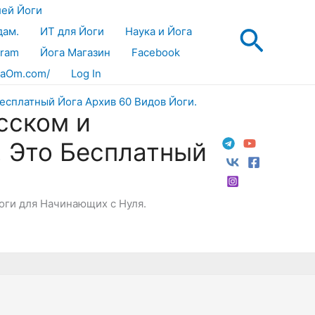
лей Йоги
Поис
дам.
ИТ для Йоги
Наука и Йога
gram
Йога Магазин
Facebook
aOm.com/
Log In
сском и
! Это Бесплатный
Йоги для Начинающих с Нуля.