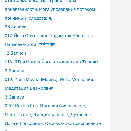
016. Карма йога. Йога работы без
привязанности. Йога управления потоком
причины и следствия.
26 Записи
017. Йога Служения Людям как Абсолюту.
Парасэва-йога. परसेवा योग
12 Записи
018. ЯТра Йога и Йога Хождения по Тропам.
3 Записи
019. Йога Моуна (Mouna). Йога Молчания.
Медитация Безмолвия.
3 Записи
020. Йога и Еда. Питания Физическое,
Ментальное, Эмоциональное, Духовное.
Йога и Голодания. Овсянка-Экстра спасение