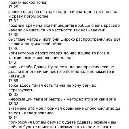
практической точки
17:25
зрения еще раз повторю надо начинать делать все все
и сразу потом более
17:32
поздние времена акцент акценты вообще очень красиво
начали смещаться но частности так называемый
17:39
быстрые методы йоги они широко распространились Вот
в такой тантрической ветки
17:46
йоги которые строго говоря до нас дошла то йога в
тантрическом исполнении до нас
17:51
очень слабо Дошли Ну то есть до нас практически не
дошли вот эти линии чистого потенциале понимаете в
чем еще
17:58
тоже здесь такая есть тайна не хочу сейчас
перегружать
18:03
информации так вот быстрых методах это вот как вот в
18:08
экзамене Это моя любимая сравнение спонсибилитис да
то есть делегирование
18:15
полномочия Вот вы сейчас будете сдавать экзамен вы
сейчас будете принимать экзамен а кто вам мешает