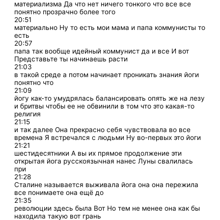
материализма Да что нет ничего тонкого что все все
понятно прозрачно более того
20:51
материально Ну то есть мои мама и папа коммунисты то
есть
20:57
папа так вообще идейный коммунист да и все И вот
Представьте ты начинаешь расти
21:03
в такой среде а потом начинает проникать знания йоги
понятно что
21:09
йогу как-то умудрялась балансировать опять же на лезу
и бритвы чтобы ее не обвинили в том что это какая-то
религия
21:15
и так далее Она прекрасно себя чувствовала во все
времена Я встречался с людьми Ну во-первых это йоги
21:21
шестидесятники А вы их прямое продолжение эти
открытая йога русскоязычная нанес Луны свалилась
при
21:28
Сталине называется выживала йога она она пережила
все понимаете она ещё до
21:35
революции здесь была Вот Но тем не менее она как бы
находила такую вот грань