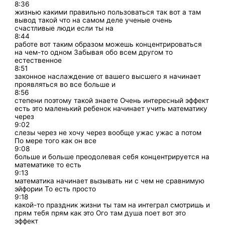
8:36
жизнью какими правильно пользоваться так вот а там
вывод такой что на самом деле ученые очень
счастливые люди если ты на
8:44
работе вот таким образом можешь концентрироваться
на чем-то одном Забывая обо всем другом то
естественное
8:51
законное наслаждение от вашего высшего я начинает
проявляться во все больше и
8:56
степени поэтому такой знаете Очень интересный эффект
есть это маленький ребенок начинает учить математику
через
9:02
слезы через не хочу через вообще ужас ужас а потом
По мере того как он все
9:08
больше и больше преодолевая себя концентрируется на
математике то есть
9:13
математика начинает вызывать ни с чем не сравнимую
эйфории То есть просто
9:18
какой-то праздник жизни ты там на интеграл смотришь и
прям тебя прям как это Ого там душа поет вот это
эффект