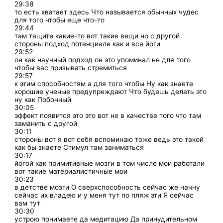
29:38
то есть хватает здесь Что называется обычных чудес
для того чтобы еще что-то
29:44
там тащите какие-то вот такие вещи но с другой
стороны подход потенциале как и все йоги
29:52
он как научный подход он это упоминал не для того
чтобы вас призывать стремиться
29:57
к этим способностям а для того чтобы Ну как знаете
хорошие ученые предупреждают Что будешь делать это
ну как Побочный
30:05
эффект появится это это вот не в качестве того что там
заманить с другой
30:11
стороны вот я вот себя вспоминаю тоже ведь это такой
как бы знаете Стимул там заниматься
30:17
йогой как примитивные мозги в том числе мои работали
вот такие материалистичные мои
30:23
в детстве мозги О сверхспособность сейчас же начну
сейчас их владею и у меня тут по пляж эти Я сейчас
вам тут
30:30
устрою понимаете да медитацию Да принудительном