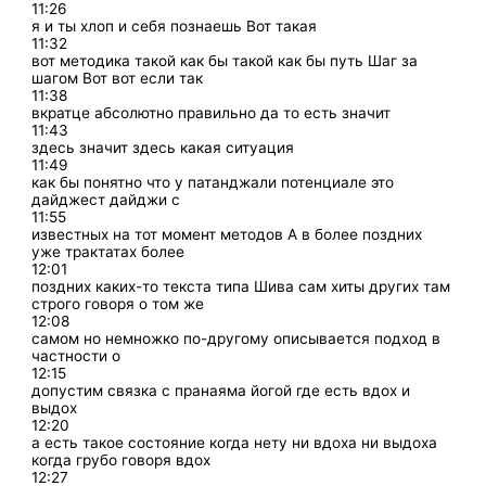
11:26
я и ты хлоп и себя познаешь Вот такая
11:32
вот методика такой как бы такой как бы путь Шаг за
шагом Вот вот если так
11:38
вкратце абсолютно правильно да то есть значит
11:43
здесь значит здесь какая ситуация
11:49
как бы понятно что у патанджали потенциале это
дайджест дайджи с
11:55
известных на тот момент методов А в более поздних
уже трактатах более
12:01
поздних каких-то текста типа Шива сам хиты других там
строго говоря о том же
12:08
самом но немножко по-другому описывается подход в
частности о
12:15
допустим связка с пранаяма йогой где есть вдох и
выдох
12:20
а есть такое состояние когда нету ни вдоха ни выдоха
когда грубо говоря вдох
12:27