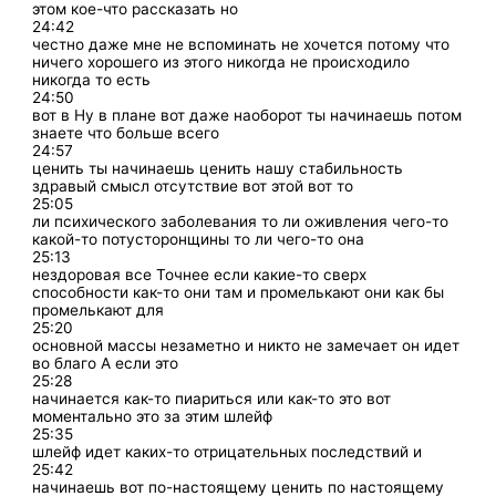
этом кое-что рассказать но
24:42
честно даже мне не вспоминать не хочется потому что
ничего хорошего из этого никогда не происходило
никогда то есть
24:50
вот в Ну в плане вот даже наоборот ты начинаешь потом
знаете что больше всего
24:57
ценить ты начинаешь ценить нашу стабильность
здравый смысл отсутствие вот этой вот то
25:05
ли психического заболевания то ли оживления чего-то
какой-то потусторонщины то ли чего-то она
25:13
нездоровая все Точнее если какие-то сверх
способности как-то они там и промелькают они как бы
промелькают для
25:20
основной массы незаметно и никто не замечает он идет
во благо А если это
25:28
начинается как-то пиариться или как-то это вот
моментально это за этим шлейф
25:35
шлейф идет каких-то отрицательных последствий и
25:42
начинаешь вот по-настоящему ценить по настоящему