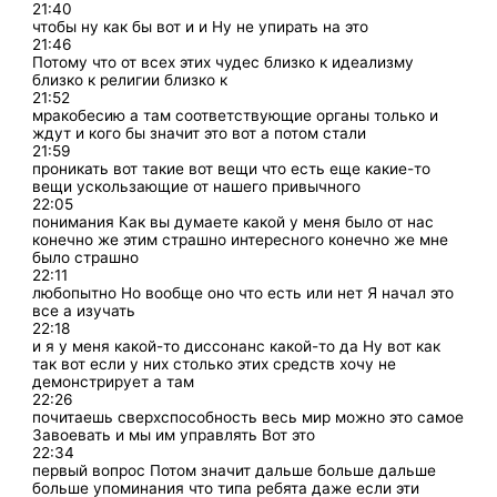
21:40
чтобы ну как бы вот и и Ну не упирать на это
21:46
Потому что от всех этих чудес близко к идеализму
близко к религии близко к
21:52
мракобесию а там соответствующие органы только и
ждут и кого бы значит это вот а потом стали
21:59
проникать вот такие вот вещи что есть еще какие-то
вещи ускользающие от нашего привычного
22:05
понимания Как вы думаете какой у меня было от нас
конечно же этим страшно интересного конечно же мне
было страшно
22:11
любопытно Но вообще оно что есть или нет Я начал это
все а изучать
22:18
и я у меня какой-то диссонанс какой-то да Ну вот как
так вот если у них столько этих средств хочу не
демонстрирует а там
22:26
почитаешь сверхспособность весь мир можно это самое
Завоевать и мы им управлять Вот это
22:34
первый вопрос Потом значит дальше больше дальше
больше упоминания что типа ребята даже если эти