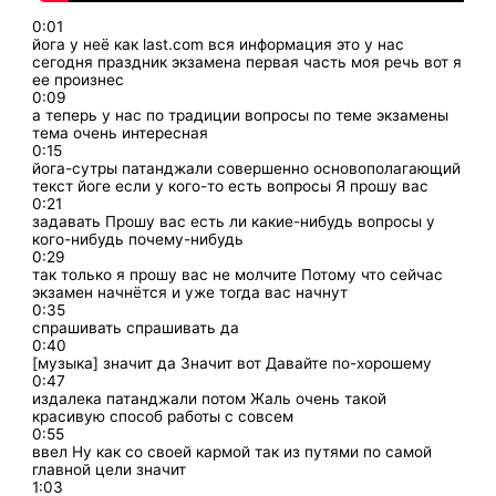
0:01
йога у неё как last.com вся информация это у нас
сегодня праздник экзамена первая часть моя речь вот я
ее произнес
0:09
а теперь у нас по традиции вопросы по теме экзамены
тема очень интересная
0:15
йога-сутры патанджали совершенно основополагающий
текст йоге если у кого-то есть вопросы Я прошу вас
0:21
задавать Прошу вас есть ли какие-нибудь вопросы у
кого-нибудь почему-нибудь
0:29
так только я прошу вас не молчите Потому что сейчас
экзамен начнётся и уже тогда вас начнут
0:35
спрашивать спрашивать да
0:40
[музыка] значит да Значит вот Давайте по-хорошему
0:47
издалека патанджали потом Жаль очень такой
красивую способ работы с совсем
0:55
ввел Ну как со своей кармой так из путями по самой
главной цели значит
1:03