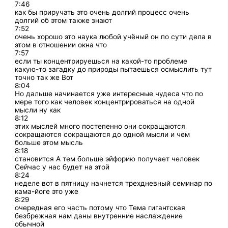
7:46
как бы приручать это очень долгий процесс очень
долгий об этом также знают
7:52
очень хорошо это наука любой учёный он по сути дела в
этом в отношении окна что
7:57
если ты концентрируешься на какой-то проблеме
какую-то загадку до природы пытаешься осмыслить тут
точно так же Вот
8:04
Но дальше начинается уже интересные чудеса что по
мере того как человек концентрироваться на одной
мысли ну как
8:12
этих мыслей много постепенно они сокращаются
сокращаются сокращаются до одной мысли и чем
больше этом мысль
8:18
становится А тем больше эйфорию получает человек
Сейчас у нас будет на этой
8:24
неделе вот в пятницу начнется трехдневный семинар по
кама-йоге это уже
8:29
очередная его часть потому что Тема гигантская
безбрежная нам даны внутренние наслаждение
обычной