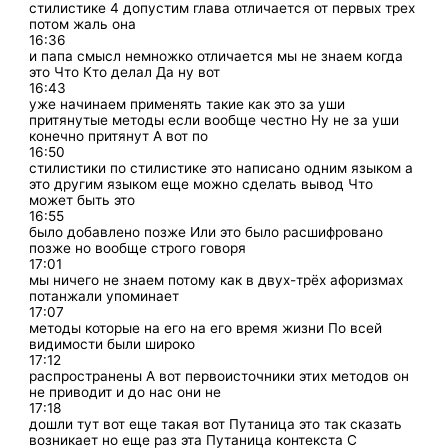
стилистике 4 допустим глава отличается от первых трех
потом жаль она
16:36
и папа смысл немножко отличается мы не знаем когда
это Что Кто делал Да ну вот
16:43
уже начинаем применять такие как это за уши
притянутые методы если вообще честно Ну не за уши
конечно притянут А вот по
16:50
стилистики по стилистике это написано одним языком а
это другим языком еще можно сделать вывод Что
может быть это
16:55
было добавлено позже Или это было расшифровано
позже но вообще строго говоря
17:01
мы ничего не знаем потому как в двух-трёх афоризмах
потанжали упоминает
17:07
методы которые на его на его время жизни По всей
видимости были широко
17:12
распространены А вот первоисточники этих методов он
не приводит и до нас они не
17:18
дошли тут вот еще такая вот Путаница это так сказать
возникает но еще раз эта Путаница контекста С