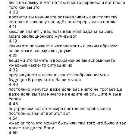
вы я не слышу я Нет нет вы просто перенесли вот после
того как вы это
4:03
достигли вы начинаете останавливать свистопляску
которая в голове у вас идёт от непрерывного потока
4:11
мыслей значит у вас есть ваш мозг задача вашего
мозга эволюционного мучить вот
4:19
каким это повышает выживаемость а каким образом
ваши мозги вас мучают двумя
4:25
вещами это память и воображение вы вспоминаете
ужасные какие-то ситуации из
4:32
предыдущего и накладываете воображением на
будущее В результате Ваши мысли
4:40
постоянно мечутся даже если вас никто не трогает Да
даже если вы там ничего не видите не слышите А вы в
своем
4:48
внутреннем вот этом мире постоянно пребываете
постоянно значит вот этот вот
4:54
ужас от того что может быть или там того что было и так
далее так далее Вот и
4:59