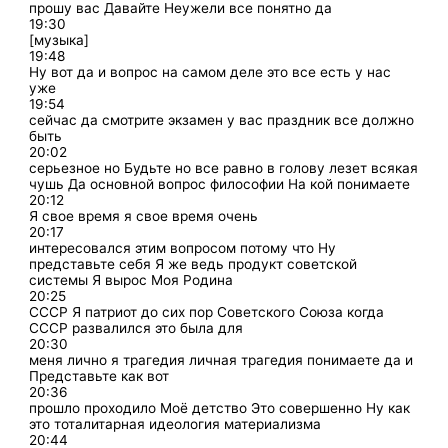
прошу вас Давайте Неужели все понятно да
19:30
[музыка]
19:48
Ну вот да и вопрос на самом деле это все есть у нас
уже
19:54
сейчас да смотрите экзамен у вас праздник все должно
быть
20:02
серьезное но Будьте но все равно в голову лезет всякая
чушь Да основной вопрос философии На кой понимаете
20:12
Я свое время я свое время очень
20:17
интересовался этим вопросом потому что Ну
представьте себя Я же ведь продукт советской
системы Я вырос Моя Родина
20:25
СССР Я патриот до сих пор Советского Союза когда
СССР развалился это была для
20:30
меня лично я трагедия личная трагедия понимаете да и
Представьте как вот
20:36
прошло проходило Моё детство Это совершенно Ну как
это тоталитарная идеология материализма
20:44