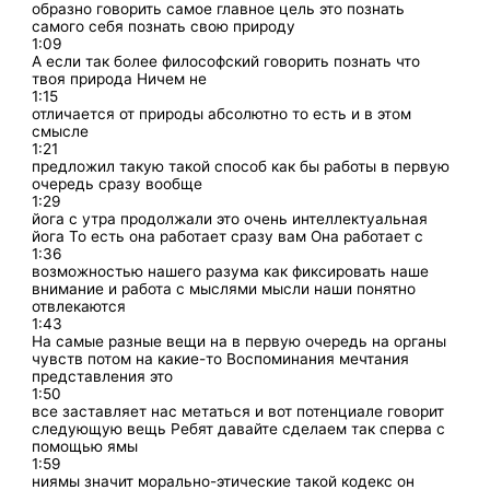
образно говорить самое главное цель это познать
самого себя познать свою природу
1:09
А если так более философский говорить познать что
твоя природа Ничем не
1:15
отличается от природы абсолютно то есть и в этом
смысле
1:21
предложил такую такой способ как бы работы в первую
очередь сразу вообще
1:29
йога с утра продолжали это очень интеллектуальная
йога То есть она работает сразу вам Она работает с
1:36
возможностью нашего разума как фиксировать наше
внимание и работа с мыслями мысли наши понятно
отвлекаются
1:43
На самые разные вещи на в первую очередь на органы
чувств потом на какие-то Воспоминания мечтания
представления это
1:50
все заставляет нас метаться и вот потенциале говорит
следующую вещь Ребят давайте сделаем так сперва с
помощью ямы
1:59
ниямы значит морально-этические такой кодекс он