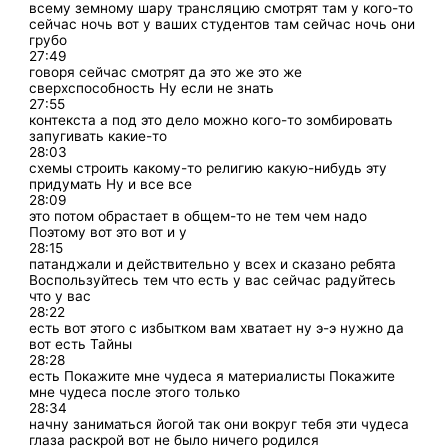
всему земному шару трансляцию смотрят там у кого-то
сейчас ночь вот у ваших студентов там сейчас ночь они
грубо
27:49
говоря сейчас смотрят да это же это же
сверхспособность Ну если не знать
27:55
контекста а под это дело можно кого-то зомбировать
запугивать какие-то
28:03
схемы строить какому-то религию какую-нибудь эту
придумать Ну и все все
28:09
это потом обрастает в общем-то не тем чем надо
Поэтому вот это вот и у
28:15
патанджали и действительно у всех и сказано ребята
Воспользуйтесь тем что есть у вас сейчас радуйтесь
что у вас
28:22
есть вот этого с избытком вам хватает ну э-э нужно да
вот есть Тайны
28:28
есть Покажите мне чудеса я материалисты Покажите
мне чудеса после этого только
28:34
начну заниматься йогой так они вокруг тебя эти чудеса
глаза раскрой вот не было ничего родился