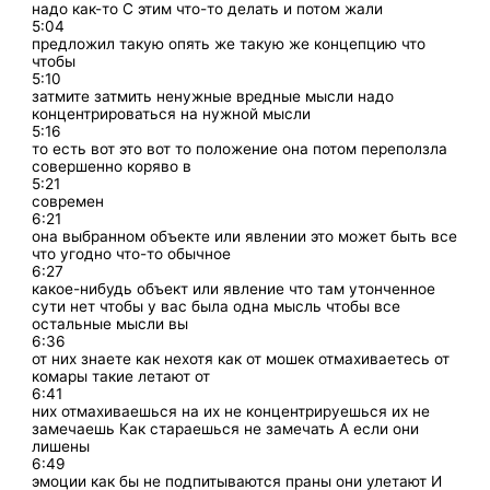
надо как-то С этим что-то делать и потом жали
5:04
предложил такую опять же такую же концепцию что
чтобы
5:10
затмите затмить ненужные вредные мысли надо
концентрироваться на нужной мысли
5:16
то есть вот это вот то положение она потом переползла
совершенно коряво в
5:21
современ
6:21
она выбранном объекте или явлении это может быть все
что угодно что-то обычное
6:27
какое-нибудь объект или явление что там утонченное
сути нет чтобы у вас была одна мысль чтобы все
остальные мысли вы
6:36
от них знаете как нехотя как от мошек отмахиваетесь от
комары такие летают от
6:41
них отмахиваешься на их не концентрируешься их не
замечаешь Как стараешься не замечать А если они
лишены
6:49
эмоции как бы не подпитываются праны они улетают И