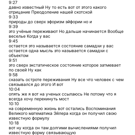
9:27
давно известный Ну то есть вот от этого какого
отрицание Преодоление нашей скотской
9:33
природы до сверх эфоризм эйфории но и
9:39
это учёные переживают Но дальше начинается Вообще
веселье Когда у вас
9:45
остается это называется состояние самадхи у вас
остается одна мысль это называется самадхи с
объектом
9:51
это сверх экстатическое состояние которое затмевает
по своей Ну как
9:58
сказать остроте переживания Ну все что человек с чем
связывался до этого И вот
10:04
опять же я вот на ученых ссылаюсь Не потому что я
всегда хочу перекинуть мост
10:10
на современную жизнь вот остались Воспоминания
Великого математика Эйлера когда он получил свою
известную формулу
10:18
вот ну когда он там долгими вычислениями получил
известную форму связывающую