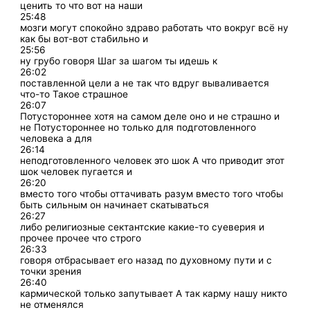
ценить то что вот на наши
25:48
мозги могут спокойно здраво работать что вокруг всё ну
как бы вот-вот стабильно и
25:56
ну грубо говоря Шаг за шагом ты идешь к
26:02
поставленной цели а не так что вдруг вываливается
что-то Такое страшное
26:07
Потустороннее хотя на самом деле оно и не страшно и
не Потустороннее но только для подготовленного
человека а для
26:14
неподготовленного человек это шок А что приводит этот
шок человек пугается и
26:20
вместо того чтобы оттачивать разум вместо того чтобы
быть сильным он начинает скатываться
26:27
либо религиозные сектантские какие-то суеверия и
прочее прочее что строго
26:33
говоря отбрасывает его назад по духовному пути и с
точки зрения
26:40
кармической только запутывает А так карму нашу никто
не отменялся