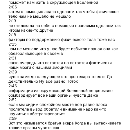
поможет нам жить в окружающей Вселенной
2:06
затем с помощью асана сделаем так чтобы физическое
тело нам не мешало не мешало
2:13
не отвлекала на себя с помощью пранаямы сделаем так
чтобы какие-то другие
2:18
факторы по поддержанию физического тела тоже нас
2:25
нам не мешали что у нас будет избыток праная она как
обезболивающее в своем в
2:31
свою очередь что остается но остается фактически
наши мозги с нашими эмоциями
2:39
чувствами до следующее это про техара то есть Да
действительно Ну все равно Поток
2:46
информации из окружающей Вселенной непрерывно
бомбардирует все наши органы чувств Даже
2:52
если мы сидим спокойном месте все равно плохо
пролетела вывод обратили внимание надо как-то
научиться абстрагироваться
2:59
Вот это называется братья ахара Когда вы вытаскиваете
тонкие органы чувств как