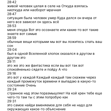
28:42
живой человек целая в селе на Откуда взялась
ниоткуда или наоборот мрачная
28:47
ситуация была человек умер Куда делся он вчера от
него все зависел он здесь всё
28:53
меня откуда Вот это осознаете или какие-то вот такие
знаете вот самые
28:59
обычные вещи которыми мы вот вы ложитесь спать ваш
сон
29:04
был в одной Вселенной хлопок оказался в другом в
другом это
29:11
это же это же фантастика если вы вот так вот
спокойненько сядете и пойду А что
29:16
это вот у каждой Каждый каждый там скажем через
каждый промежуток времени я выпадаю в какую-то
состояние Очень
29:24
странное над этом поразмышляет На кой хрен тебе еще
чего-то там ты с этим попробую как
29:31
это самое найди вменяемое для себя не надо для
окружающих какое-то объяснение