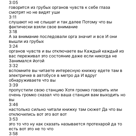
3:05
говорится из грубых органов чувств к себе глаза
смотрят но не видят уши
3:11
слушают но не слышат и так далее Потому что вы
фактически взяли свое внимание
3:18
А за внимание последовали орга значит и все И они
вышли из грубых
3:24
органов чувств и вы отключаете вы Каждый каждый из
вас переживал это состояние даже если никогда не
Занимался йогой
3:32
вспомните вы читаете интересную книжку едете там в
электричке в автобусе в метро да И вдруг
обнаруживаете что вы
3:39
пропустили свою станцию Хотя громко говорить или
очень громко сказал что ваша станция вам выходить но
вы
3:46
настолько сильно читали книжку там сюжет Да что вы
отключились вот это вот вот
3:53
это то что ну как сказать называется протехарой да то
есть вот это не то что
3:58