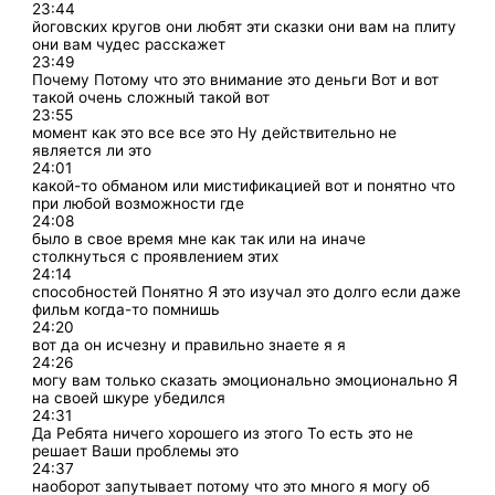
23:44
йоговских кругов они любят эти сказки они вам на плиту
они вам чудес расскажет
23:49
Почему Потому что это внимание это деньги Вот и вот
такой очень сложный такой вот
23:55
момент как это все все это Ну действительно не
является ли это
24:01
какой-то обманом или мистификацией вот и понятно что
при любой возможности где
24:08
было в свое время мне как так или на иначе
столкнуться с проявлением этих
24:14
способностей Понятно Я это изучал это долго если даже
фильм когда-то помнишь
24:20
вот да он исчезну и правильно знаете я я
24:26
могу вам только сказать эмоционально эмоционально Я
на своей шкуре убедился
24:31
Да Ребята ничего хорошего из этого То есть это не
решает Ваши проблемы это
24:37
наоборот запутывает потому что это много я могу об