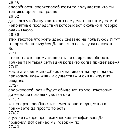
26:46
способности сверхспособности то получается что ты
тратишь время напрасно
26:52
для того чтобы ну как-то это все делать поэтому самый
неприятные последствия которых вот сколько я говорю
очень много
26:59
этих текстов что жить здесь сказано не пользуюсь И тут
говорит Не пользуйся Да вот и то есть ну как сказать
Вот
27:11
что по-настоящему ценность не сверхспособность
Точнее там такая ситуация когда-то когда придет время
27:19
когда эти сверхспособности начинают начнут плавно
приходить всем живым существам и они выйдут из
раздела
27:27
сверхспособности будут обыдения то что некоторые
даже ваши органы чувства они
27:32
как сверхспособность элементарного существа вы
понимаете да просто то есть
27:37
а уж не говоря про технические телефон ваш Да
позвонил Вот сейчас мы говорим по
27:43