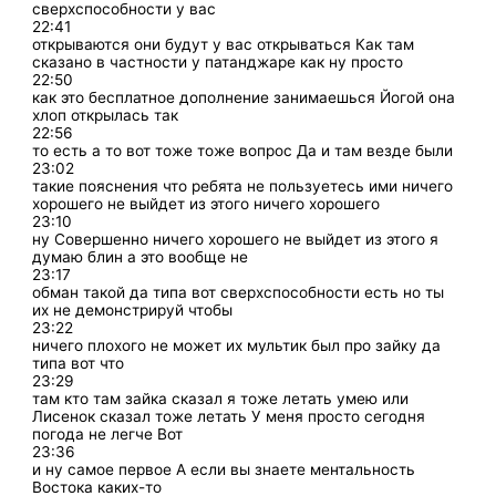
сверхспособности у вас
22:41
открываются они будут у вас открываться Как там
сказано в частности у патанджаре как ну просто
22:50
как это бесплатное дополнение занимаешься Йогой она
хлоп открылась так
22:56
то есть а то вот тоже тоже вопрос Да и там везде были
23:02
такие пояснения что ребята не пользуетесь ими ничего
хорошего не выйдет из этого ничего хорошего
23:10
ну Совершенно ничего хорошего не выйдет из этого я
думаю блин а это вообще не
23:17
обман такой да типа вот сверхспособности есть но ты
их не демонстрируй чтобы
23:22
ничего плохого не может их мультик был про зайку да
типа вот что
23:29
там кто там зайка сказал я тоже летать умею или
Лисенок сказал тоже летать У меня просто сегодня
погода не легче Вот
23:36
и ну самое первое А если вы знаете ментальность
Востока каких-то