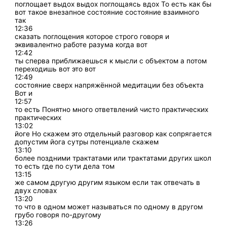
поглощает выдох выдох поглощаясь вдох То есть как бы
вот такое внезапное состояние состояние взаимного
так
12:36
сказать поглощения которое строго говоря и
эквивалентно работе разума когда вот
12:42
ты сперва приближаешься к мысли с объектом а потом
переходишь вот это вот
12:49
состояние сверх напряжённой медитации без объекта
Вот и
12:57
то есть Понятно много ответвлений чисто практических
практических
13:02
йоге Но скажем это отдельный разговор как сопрягается
допустим йога сутры потенциале скажем
13:10
более поздними трактатами или трактатами других школ
то есть где по сути дела том
13:15
же самом другую другим языком если так отвечать в
двух словах
13:20
то что в одном может называться по одному в другом
грубо говоря по-другому
13:26