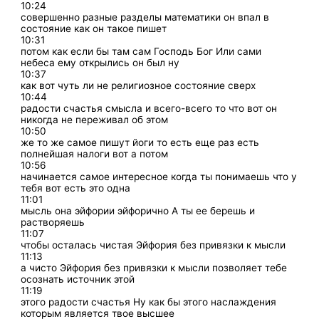
10:24
совершенно разные разделы математики он впал в
состояние как он такое пишет
10:31
потом как если бы там сам Господь Бог Или сами
небеса ему открылись он был ну
10:37
как вот чуть ли не религиозное состояние сверх
10:44
радости счастья смысла и всего-всего то что вот он
никогда не переживал об этом
10:50
же то же самое пишут йоги то есть еще раз есть
полнейшая налоги вот а потом
10:56
начинается самое интересное когда ты понимаешь что у
тебя вот есть это одна
11:01
мысль она эйфории эйфорично А ты ее берешь и
растворяешь
11:07
чтобы осталась чистая Эйфория без привязки к мысли
11:13
а чисто Эйфория без привязки к мысли позволяет тебе
осознать источник этой
11:19
этого радости счастья Ну как бы этого наслаждения
которым является твое высшее