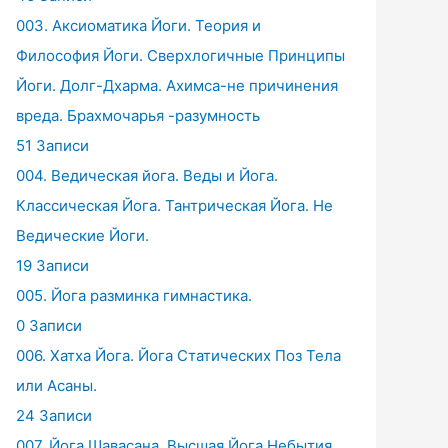
003. Аксиоматика Йоги. Теория и
Философия Йоги. Сверхлогичные Принципы
Йоги. Долг-Дхарма. Ахимса-не причинения
вреда. Брахмочарья -разумность
51 Записи
004. Ведическая йога. Веды и Йога.
Классическая Йога. Тантрическая Йога. Не
Ведические Йоги.
19 Записи
005. Йога разминка гимнастика.
0 Записи
006. Хатха Йога. Йога Статических Поз Тела
или Асаны.
24 Записи
007. Йога Шавасана. Высшая Йога Небытия.