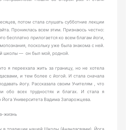
месяцев, потом стала слушать субботние лекции
айта. Прониклась всем этим. Признаюсь честно:
это бесплатно прилогается ко всем благам йоги,
мопознания, поскольку уже была знакома с ней.
той школы — он был мой, родной.
то я переехала жить за границу, но не хотела
асвами, и тем более с йогой. И стала сначала
одавать йогу. Рассказала своим Учителям , что
ли обо всех трудностях и благах. И стала я
о Йога Университета Вадима Запарожцева.
а-жизнь
у в традиции нашей Школы (Анандасвами). Йога