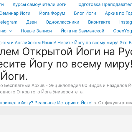
ги
Курсы самоучители йоги
Подготовка Преподавате
Семинар Йоги
Йога Форум
Блог Йоги
Архив по Го
Telegram
Дзен
Одноклассники
Вконтакте
Insta
еню
Новые Записи
Йога на Бауманской
OpenYog
лем Открытой Йоги на Ру
есите Йогу по всему миру
 Йоги.
Это Бесплатный Архив - Энциклопедия 60 Видов и Разделов 
дного Открытого Йога Университета.
я пришел в йогу? Реальные Истории о Йоге!
От факультатив