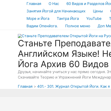
Перейти
Главная
О Нас
60 Видов и Разделов Йо
к
Занятия Йогой для Начинающих
Цены
содержимому
Море и Йога
Тантра Йога
YouTube
Вадим Опенйога.
Полное меню
Доп М
Станьте Преподавате
Английском Языке! Н
Йога Архив 60 Видов
Друзья, начинайте учиться у нас прямо сегодня. 
Скачивайте Теорию и Упражнений Йоги Междунаро
Главная
401.- 301. Журнал Открытой Йоги. Как 