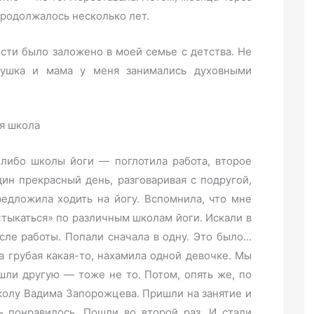
 продолжалось несколько лет.
ости было заложено в моей семье с детства. Не
абушка и мама у меня занимались духовными
я школа
-либо школы йоги — поглотила работа, второе
дин прекрасный день, разговаривая с подругой,
редложила ходить на йогу. Вспомнила, что мне
«тыкаться» по различным школам йоги. Искали в
сле работы. Попали сначала в одну. Это было…
 грубая какая-то, нахамила одной девочке. Мы
шли другую — тоже не то. Потом, опять же, по
колу Вадима Запорожцева. Пришли на занятие и
 понравилось. Пошли во второй раз. И стали