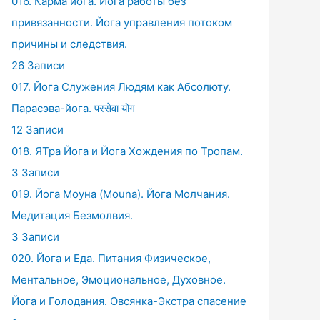
016. Карма йога. Йога работы без
привязанности. Йога управления потоком
причины и следствия.
26 Записи
017. Йога Служения Людям как Абсолюту.
Парасэва-йога. परसेवा योग
12 Записи
018. ЯТра Йога и Йога Хождения по Тропам.
3 Записи
019. Йога Моуна (Mouna). Йога Молчания.
Медитация Безмолвия.
3 Записи
020. Йога и Еда. Питания Физическое,
Ментальное, Эмоциональное, Духовное.
Йога и Голодания. Овсянка-Экстра спасение