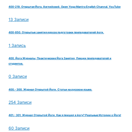
400-219. Открытая Йога. Английский. Open Yoga Mantra English Channal. YouTube
13 Записи
400-850. Открытые занятия курсов подготовки преподавателей йоги.
1 Запись
400. Йога Журналы, Практические Йога Занятия, Лекции преподавателей и
студентов.
0 Записи
400.- 300. Журнал Открытой Йоги. Статьи на русском языке.
254 Записи
401.- 301. Журнал Открытой Йоги. Как я пришел в йогу? Реальные Истории о Йоге!
60 Записи