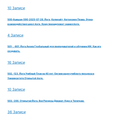
10 Записи
500-бывшая-590-2025-07-28. Йога, Копирайт, Авторские Права. Этика
взаимодействия школ йоги. Кому принадлежит знания йоги.
4 Записи
501- .-801. Йога Архив Глобальный для преподавателей и обучение ИИ. Как его
создавать.
16 Записи
502.-123. Йога Учебный План на 40 лет. Организация учебного процесса в
Университете Открытой йоги.
10 Записи
503.-200. Открытая Йога. Все Ресурсы Деканат. Курс и Телеграм.
36 Записи