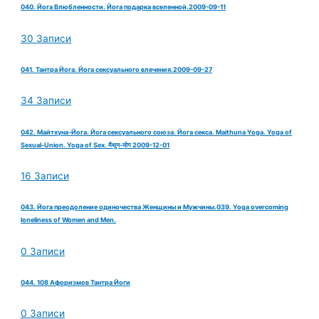
040. Йога Влюбленности. Йога подарка вселенной.2009-09-11
30 Записи
041. Тантра Йога. Йога сексуального влечения.2009-09-27
34 Записи
042. Майтхуна-Йога. Йога сексуального союза. Йога секса. Maithuna Yoga. Yoga of
Sexual-Union. Yoga of Sex. मैथुन-योग 2009-12-01
16 Записи
043. Йога преодоление одиночества Женщины и Мужчины.039. Yoga overcoming
loneliness of Women and Men.
0 Записи
044. 108 Афоризмов Тантра Йоги
0 Записи