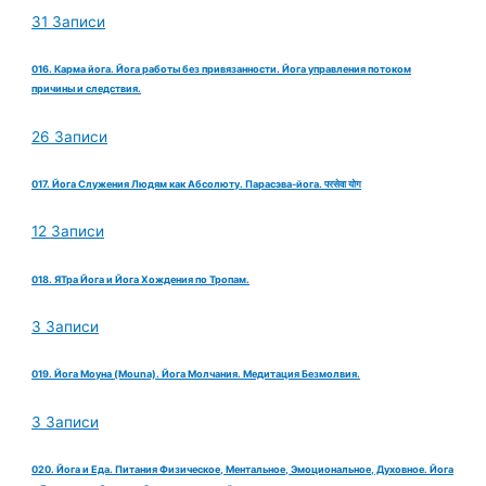
31 Записи
016. Карма йога. Йога работы без привязанности. Йога управления потоком
причины и следствия.
26 Записи
017. Йога Служения Людям как Абсолюту. Парасэва-йога. परसेवा योग
12 Записи
018. ЯТра Йога и Йога Хождения по Тропам.
3 Записи
019. Йога Моуна (Mouna). Йога Молчания. Медитация Безмолвия.
3 Записи
020. Йога и Еда. Питания Физическое, Ментальное, Эмоциональное, Духовное. Йога