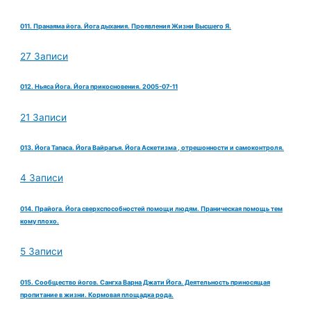
011. Пранаяма йога. Йога дыхания. Проявления Жизни Высшего Я.
27 Записи
012. Ньяса Йога. Йога прикосновения. 2005-07-11
21 Записи
013. Йога Тапаса. Йога Вайрагья. Йога Аскетизма , отрешонности и самоконтроля.
4 Записи
014. Прайога. Йога сверхспособностей помощи людям. Праническая помощь тем
кому плохо.
5 Записи
015. Сообщество йогов. Сангха Варна Джати Йога. Деятельность приносящая
пропитание в жизни. Кормовая площадка рода.