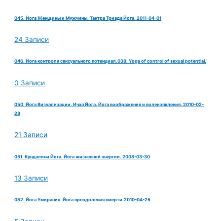
045. Йога Женщины и Мужчины. Тантра Триада Йога. 2011-04-01
24 Записи
046. Йога контроля сексуального потенциал.038. Yoga of control of sexual potential.
0 Записи
050. Йога Визуализации. Ичха Йога. Йога воображения и волеизявления. 2010-02-
28
21 Записи
051. Кундалини Йога. Йога жизненной энергии. 2008-03-30
13 Записи
052. Йога Умирания. Йога преодоления смерти.2010-04-25