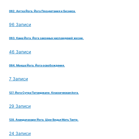
062. Артха Йога. Йога Процветания и Бизнеса.
96 Записи
063. Кама Йога. Йога законных наслаждений жизни.
46 Записи
064. Мокша Йога. Йога освобождения.
7 Записи
127. Йога Сутра Патанджали. Классическая йога.
29 Записи
128. Анандалахари Йога. Шри Видья Мать Тантр.
24 Записи