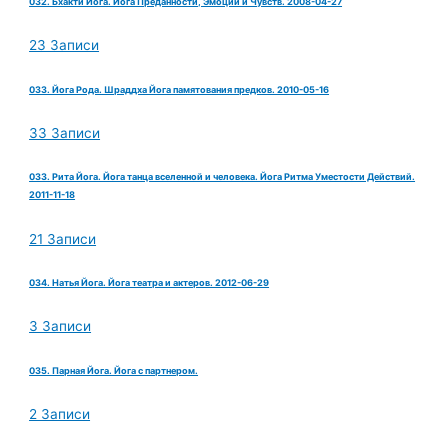
032. Бхакти Йога. Йога Преданности, Эмоций и Чувств. 2008-04-27
23 Записи
033. Йога Рода. Шраддха Йога памятования предков. 2010-05-16
33 Записи
033. Рита Йога. Йога танца вселенной и человека. Йога Ритма Уместости Действий.
2011-11-18
21 Записи
034. Натья Йога. Йога театра и актеров. 2012-06-29
3 Записи
035. Парная Йога. Йога с партнером.
2 Записи