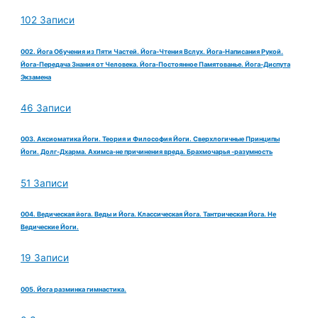
102 Записи
002. Йога Обучения из Пяти Частей. Йога-Чтения Вслух. Йога-Написания Рукой.
Йога-Передача Знания от Человека. Йога-Постоянное Памятованье. Йога-Диспута
Экзамена
46 Записи
003. Аксиоматика Йоги. Теория и Философия Йоги. Сверхлогичные Принципы
Йоги. Долг-Дхарма. Ахимса-не причинения вреда. Брахмочарья -разумность
51 Записи
004. Ведическая йога. Веды и Йога. Классическая Йога. Тантрическая Йога. Не
Ведические Йоги.
19 Записи
005. Йога разминка гимнастика.