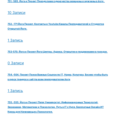
751.-585. Йога и Проект Преодоление одиночества женщины и мужчины в йоге .
10 Записи
752.-771 Йога Проект. Контакты и Youtube Каналы Преподавателей и Студентов
Открытой Йоги.
1 Запись
753-570. Йога и Проект Йога Центры. Адреса. Открытие и поддержание в городах.
0 Записи
754.-504. Проект Поиск Важных Ссылок по IT, Наука, Культура, Бизнес чтобы быть
в курсе трендов и хайтпа всем преподавателям йоги
1 Запись
755.-555. Йога и Проект iTemp Университет. Информационных Технологий,
Экономики, Математики и Психологии. Путь в IT с Нуля. Бесплатные Онлайн ИТ
Курсы для Начинающих.Психология.