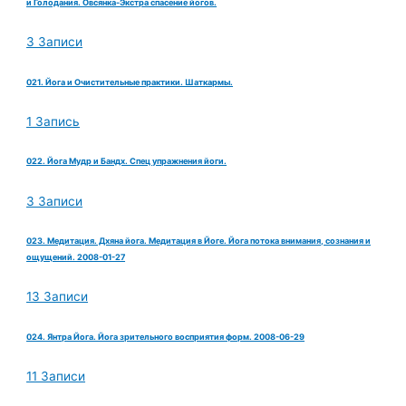
и Голодания. Овсянка-Экстра спасение йогов.
3 Записи
021. Йога и Очистительные практики. Шаткармы.
1 Запись
022. Йога Мудр и Бандх. Спец упражнения йоги.
3 Записи
023. Медитация. Дхяна йога. Медитация в Йоге. Йога потока внимания, сознания и
ощущений. 2008-01-27
13 Записи
024. Янтра Йога. Йога зрительного восприятия форм. 2008-06-29
11 Записи