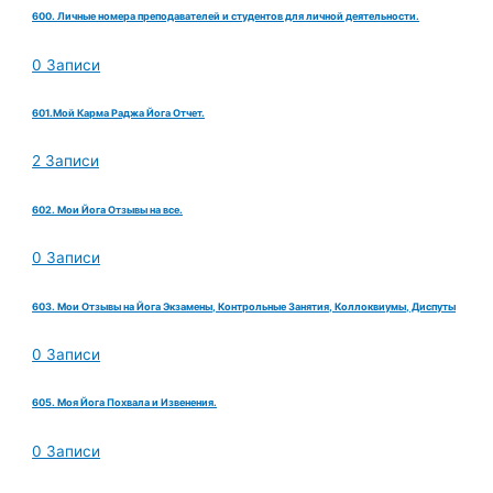
600. Личные номера преподавателей и студентов для личной деятельности.
0 Записи
601.Мой Карма Раджа Йога Отчет.
2 Записи
602. Мои Йога Отзывы на все.
0 Записи
603. Мои Отзывы на Йога Экзамены, Контрольные Занятия, Коллоквиумы, Диспуты
0 Записи
605. Моя Йога Похвала и Извенения.
0 Записи