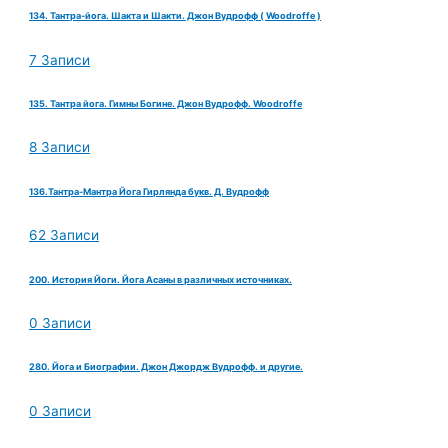
134. Тантра-йога. Шакта и Шакти. Джон Вудрофф ( Woodroffe )
7 Записи
135. Тантра йога. Гимны Богине. Джон Вудрофф. Woodroffe
8 Записи
136.Тантра-Мантра Йога Гирлянда букв. Д. Вудрофф
62 Записи
200. История Йоги. Йога Асаны в различных источниках.
0 Записи
280. Йога и Биографии. Джон Джордж Вудрофф. и другие.
0 Записи