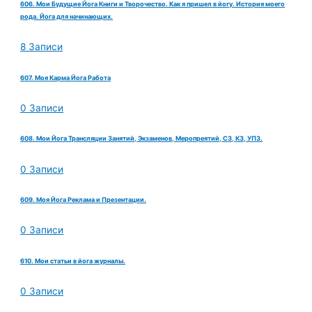
606. Мои Будущие Йога Книги и Творочество. Как я пришел в йогу. История моего
рода. Йога для начинающих.
8 Записи
607. Моя Карма Йога Работа
0 Записи
608. Мои Йога Трансляции Занятий, Экзаменов, Меропреятий, СЗ, КЗ, УПЗ.
0 Записи
609. Моя Йога Реклама и Презентации.
0 Записи
610. Мои статьи в йога журналы.
0 Записи