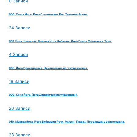
0 Записи
006. Хатха Йога. Йога Статических Поз Тела или Асаны.
24 Записи
007. Йога Шавасана. Высшая Йога Небытия. Йога Покоя Сознания и Тела.
4 Записи
008. Йога Простирания. Циклические йога упражнения.
18 Записи
009. Крия Йога. Йога Динамических упражнений.
20 Записи
010. Мантра йога. Йога Вибрации Речи, Мысли, Праны. Порождение волн смысла.
23 Записи