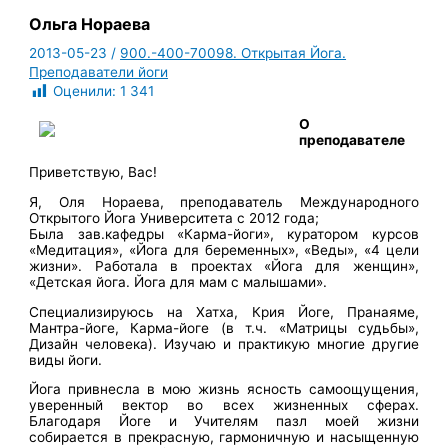
Ольга Нораева
2013-05-23
/
900.-400-70098. Открытая Йога.
Преподаватели йоги
Оценили:
1 341
О
преподавателе
Приветствую, Вас!
Я, Оля Нораева, преподаватель Международного
Открытого Йога Университета с 2012 года;
Была зав.кафедры «Карма-йоги», куратором курсов
«Медитация», «Йога для беременных», «Веды», «4 цели
жизни». Работала в проектах «Йога для женщин»,
«Детская йога. Йога для мам с малышами».
Специализируюсь на Хатха, Крия Йоге, Пранаяме,
Мантра-йоге, Карма-йоге (в т.ч. «Матрицы судьбы»,
Дизайн человека). Изучаю и практикую многие другие
виды йоги.
Йога привнесла в мою жизнь ясность самоощущения,
уверенный вектор во всех жизненных сферах.
Благодаря Йоге и Учителям пазл моей жизни
собирается в прекрасную, гармоничную и насыщенную