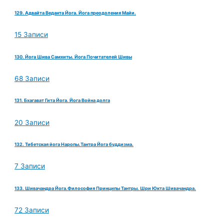
129. Адвайта Веданта Йога. Йога преодоления Майи.
15 Записи
130. Йога Шива Самхиты. Йога Почитателей Шивы
68 Записи
131. Бхагават Гита Йога. Йога Война долга
20 Записи
132. Тибетская йога Наропы.Тантра Йога буддизма.
7 Записи
133. Шивачандра Йога.Философия Принципы Тантры. Шри Юкта Шивачандра.
72 Записи