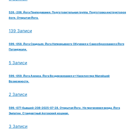
526.-206. Йога Преподавания. Подготовительная группа. Подготовка инструкторов
йоги. Открытая Йога.
139 Записи
599.-058. Йога Свадхьяя. Йога Непрерывного Обучения и Самообразования в Йоге
Патанджали.
5 Записи
599.-059. Йога Ахимса. Йога Воздерживания от Насилия при Малейшей
Возможности.
2 Записи
599.-077-бывший-208-2025-07-28. Открытая Йога . Не причинения вреда. Йога
Эмпатии. Стандартный йоговский кошмар.
3 Записи