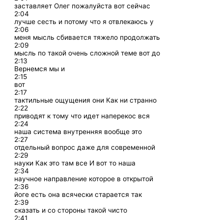
заставляет Олег пожалуйста вот сейчас
2:04
лучше сесть и потому что я отвлекаюсь у
2:06
меня мысль сбивается тяжело продолжать
2:09
мысль по такой очень сложной теме вот до
2:13
Вернемся мы и
2:15
вот
2:17
тактильные ощущения они Как ни странно
2:22
приводят к тому что идет наперекос вся
2:24
наша система внутренняя вообще это
2:27
отдельный вопрос даже для современной
2:29
науки Как это там все И вот то наша
2:34
научное направление которое в открытой
2:36
йоге есть она всячески старается так
2:39
сказать и со стороны такой чисто
2:41