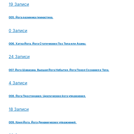
19 Записи
005. Йога разминка гимнастика.
0 Записи
006. Хатха Йога. Йога Статических Поз Тела или Асаны.
24 Записи
007. Йога Шавасана. Высшая Йога Небытия. Йога Покоя Сознания и Тела.
4 Записи
008. Йога Простирания. Циклические йога упражнения.
18 Записи
009. Крия Йога. Йога Динамических упражнений.