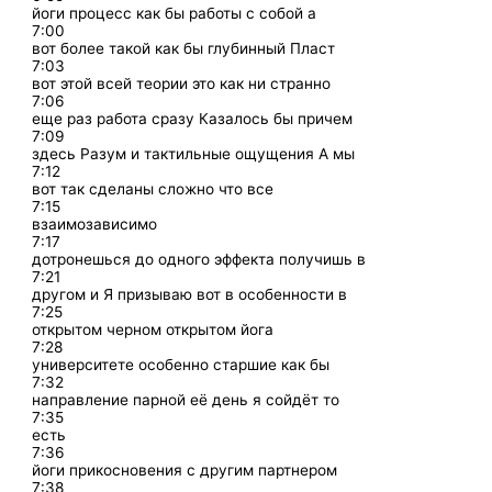
йоги процесс как бы работы с собой а
7:00
вот более такой как бы глубинный Пласт
7:03
вот этой всей теории это как ни странно
7:06
еще раз работа сразу Казалось бы причем
7:09
здесь Разум и тактильные ощущения А мы
7:12
вот так сделаны сложно что все
7:15
взаимозависимо
7:17
дотронешься до одного эффекта получишь в
7:21
другом и Я призываю вот в особенности в
7:25
открытом черном открытом йога
7:28
университете особенно старшие как бы
7:32
направление парной её день я сойдёт то
7:35
есть
7:36
йоги прикосновения с другим партнером
7:38