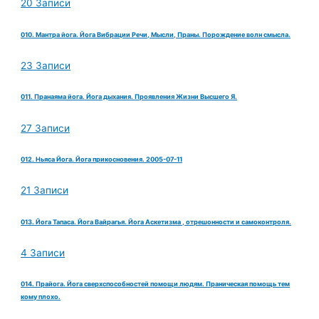
20 Записи
010. Мантра йога. Йога Вибрации Речи, Мысли, Праны. Порождение волн смысла.
23 Записи
011. Пранаяма йога. Йога дыхания. Проявления Жизни Высшего Я.
27 Записи
012. Ньяса Йога. Йога прикосновения. 2005-07-11
21 Записи
013. Йога Тапаса. Йога Вайрагья. Йога Аскетизма , отрешонности и самоконтроля.
4 Записи
014. Прайога. Йога сверхспособностей помощи людям. Праническая помощь тем
кому плохо.