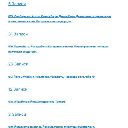
5 Записи
015. Сообщество йогов. Сангха Варна Джати Йога. Деятельность приносящая
пропитание в жизни. Кормовая площадка рода.
31 Записи
016. Карма йога. Йога работы без привязанности. Йога управления потоком
причины и следствия.
26 Записи
017. Йога Служения Людям как Абсолюту. Парасэва-йога. परसेवा योग
12 Записи
018. ЯТра Йога и Йога Хождения по Тропам.
3 Записи
019. Йога Моуна (Mouna). Йога Молчания. Медитация Безмолвия.