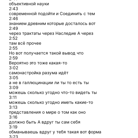
объективной науки
2:43
современной подойти и Соединить с тем
2:46
знанием древним которые досталось вот
2:49
через трактаты через Наследие А через
2:52
там всё прочее
2:55
Но вот получается такой вывод что
2:59
Вероятно это тоже какая-то
3:02
самонастройка разума идёт
3:05
а не в галлюцинации ли ты то есть ты
3:09
можешь сколько угодно что-то видеть ты
3:11
можешь сколько угодно иметь какие-то
3:13
представления о мире о том как оно
3:16
должно быть А вдруг ты сам себя
3:19
обманываешь вдруг у тебя такая вот форма
3:23