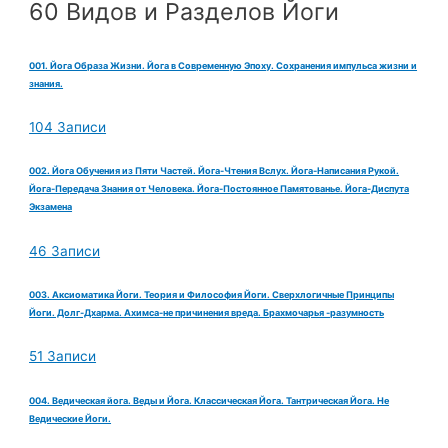
60 Видов и Разделов Йоги
001. Йога Образа Жизни. Йога в Современную Эпоху. Сохранения импульса жизни и
знания.
104 Записи
002. Йога Обучения из Пяти Частей. Йога-Чтения Вслух. Йога-Написания Рукой.
Йога-Передача Знания от Человека. Йога-Постоянное Памятованье. Йога-Диспута
Экзамена
46 Записи
003. Аксиоматика Йоги. Теория и Философия Йоги. Сверхлогичные Принципы
Йоги. Долг-Дхарма. Ахимса-не причинения вреда. Брахмочарья -разумность
51 Записи
004. Ведическая йога. Веды и Йога. Классическая Йога. Тантрическая Йога. Не
Ведические Йоги.