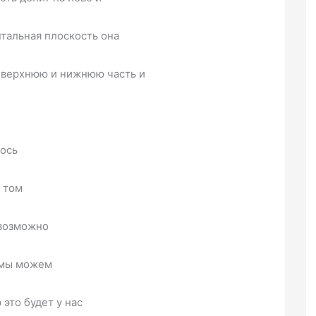
нтальная плоскость она
а верхнюю и нижнюю часть и
ось
о том
 возможно
й мы можем
это будет у нас