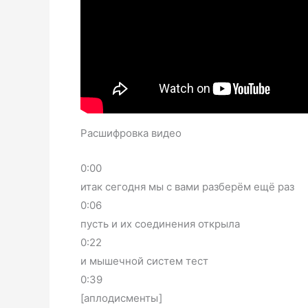
Расшифровка видео
0:00
итак сегодня мы с вами разберём ещё раз
0:06
пусть и их соединения открыла
0:22
и мышечной систем тест
0:39
[аплодисменты]