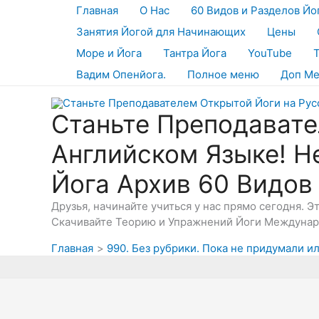
Перейти
Главная
О Нас
60 Видов и Разделов Йо
к
Занятия Йогой для Начинающих
Цены
содержимому
Море и Йога
Тантра Йога
YouTube
Вадим Опенйога.
Полное меню
Доп М
Станьте Преподавате
Английском Языке! Н
Йога Архив 60 Видов
Друзья, начинайте учиться у нас прямо сегодня. 
Скачивайте Теорию и Упражнений Йоги Междунаро
Главная
990. Без рубрики. Пока не придумали и