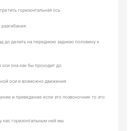
третить горизонтальная ось
 разгибания
ад до делить на переднюю заднюю половину к
я оси она как бы проходит до
льной оси и возможно движения
дение и приведение если это позвоночник то это
 у нас горизонтальным ней мы