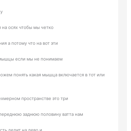
чу
и на осях чтобы мы четко
ия а потому что на вот эти
 мышцы если мы не понимаем
можем понять какая мышца включается в тот или
рехмерном пространстве это три
 переднюю заднюю половину ватта нам
сть делит на лево и