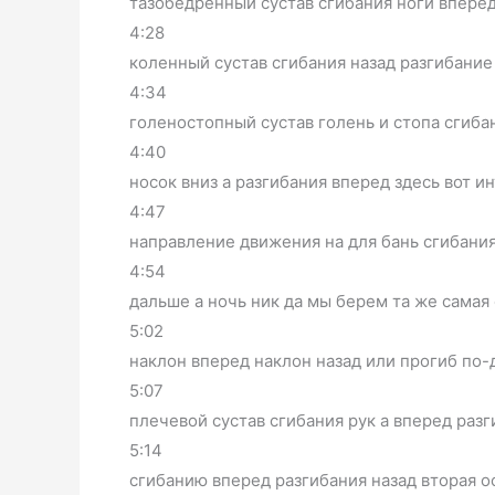
тазобедренный сустав сгибания ноги вперед
4:28
коленный сустав сгибания назад разгибание
4:34
голеностопный сустав голень и стопа сгибан
4:40
носок вниз а разгибания вперед здесь вот и
4:47
направление движения на для бань сгибания
4:54
дальше а ночь ник да мы берем та же самая
5:02
наклон вперед наклон назад или прогиб по-
5:07
плечевой сустав сгибания рук а вперед разг
5:14
сгибанию вперед разгибания назад вторая ос