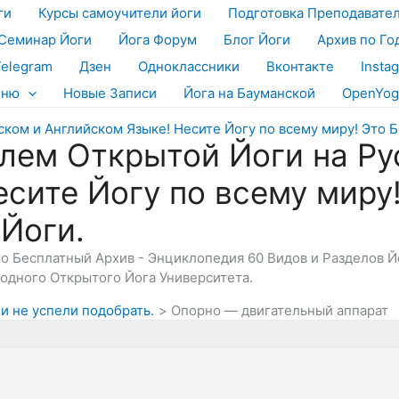
ги
Курсы самоучители йоги
Подготовка Преподавате
Семинар Йоги
Йога Форум
Блог Йоги
Архив по Го
Telegram
Дзен
Одноклассники
Вконтакте
Insta
еню
Новые Записи
Йога на Бауманской
OpenYog
лем Открытой Йоги на Ру
есите Йогу по всему миру
 Йоги.
Это Бесплатный Архив - Энциклопедия 60 Видов и Разделов 
дного Открытого Йога Университета.
ли не успели подобрать.
Опорно — двигательный аппарат