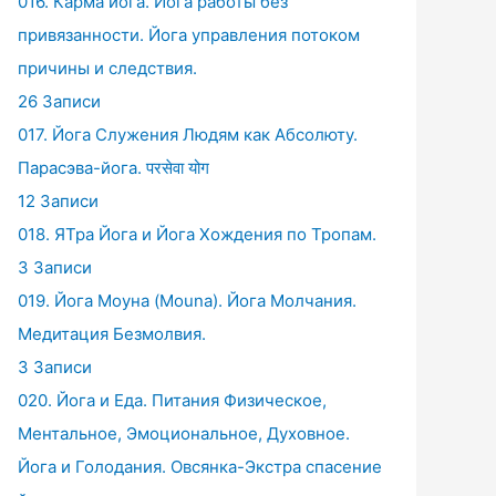
016. Карма йога. Йога работы без
привязанности. Йога управления потоком
причины и следствия.
26 Записи
017. Йога Служения Людям как Абсолюту.
Парасэва-йога. परसेवा योग
12 Записи
018. ЯТра Йога и Йога Хождения по Тропам.
3 Записи
019. Йога Моуна (Mouna). Йога Молчания.
Медитация Безмолвия.
3 Записи
020. Йога и Еда. Питания Физическое,
Ментальное, Эмоциональное, Духовное.
Йога и Голодания. Овсянка-Экстра спасение