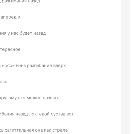
 разгибания назад
 вперед и
ия у нас будет назад
нтересное
 носок вниз разгибание вверх
 ось
другому его можно назвать
ибания назад локтевой сустав вот
ь сагиттальная она как стрела