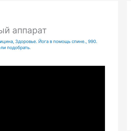
ый аппарат
дицина, Здоровье. Йога в помощь спине.
,
990.
ели подобрать.