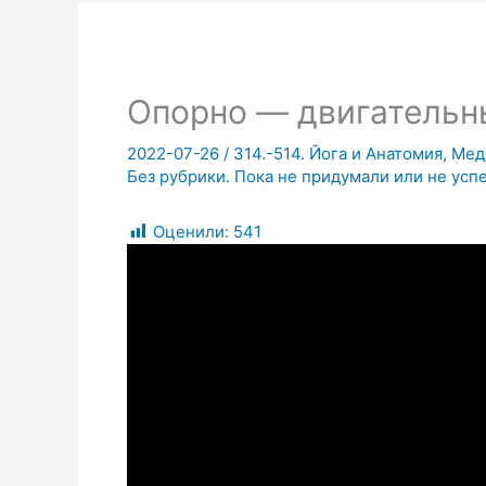
Опорно — двигательн
2022-07-26
/
314.-514. Йога и Анатомия, Ме
Без рубрики. Пока не придумали или не усп
Оценили:
541