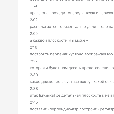
1:54
право она проходит спереди назад и горизо
2:02
располагается горизонтально делит тело н
2:09
а каждой плоскости мы можем
2:16
построить перпендикулярно воображаемую 
2:22
которая и будет нам давать представление 
2:30
какое движение в суставе вокруг какой оси
2:38
итак [музыка] се детальная плоскость к не
2:45
поставить перпендикуляр построить регуляр 