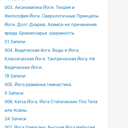
003. Аксиоматика Йоги. Теория и
Философия Йоги. Сверхлогичные Принципы
Йоги. Долг-Дхарма. Ахимса-не причинения
вреда. Брахмочарья -разумность
51 Записи
004. Ведическая йога. Веды и Йога.
Классическая Йога. Тантрическая Йога. Не
Ведические Йоги.
19 Записи
005. Йога разминка гимнастика.
0 Записи
006. Хатха Йога. Йога Статических Поз Тела
или Асаны.
24 Записи
007. Йога Шавасана. Высшая Йога Небытия.