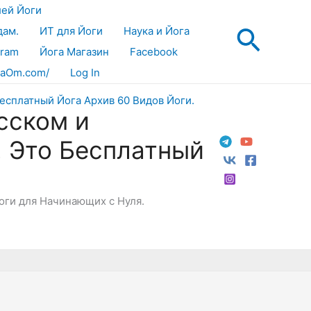
лей Йоги
Поис
дам.
ИТ для Йоги
Наука и Йога
gram
Йога Магазин
Facebook
aOm.com/
Log In
сском и
! Это Бесплатный
Йоги для Начинающих с Нуля.