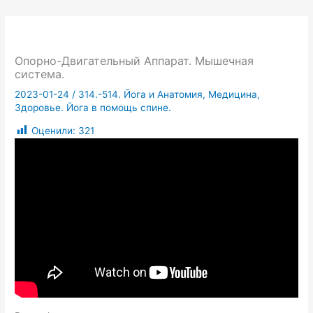
Опорно-Двигательный Аппарат. Мышечная
система.
2023-01-24
/
314.-514. Йога и Анатомия, Медицина,
Здоровье. Йога в помощь спине.
Оценили:
321