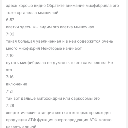
здесь хорошо видно Обратите внимание миофибрилла это
тоже органелла мышечной
6:57
клетки здесь мы видим это клетка мышечная
7:02
такая большая увеличенная и в ней содержится очень
много миофибрил Некоторые начинают
7:10
путать миофибрилла не думает что это сама клетка Нет
это
7:16
включение
7:21
так вот дальше митохондрии или саркосомы это
7:28
энергетические станции клетки в которых происходят
продукция АТФ функция энергопродукция АТФ можно
назвать единой