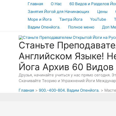
Перейти
Главная
О Нас
60 Видов и Разделов Йо
к
Занятия Йогой для Начинающих
Цены
содержимому
Море и Йога
Тантра Йога
YouTube
Вадим Опенйога.
Полное меню
Доп М
Станьте Преподавате
Английском Языке! Н
Йога Архив 60 Видов
Друзья, начинайте учиться у нас прямо сегодня. 
Скачивайте Теорию и Упражнений Йоги Междунаро
Главная
900.-400-804. Вадим Опенйога.
Масте