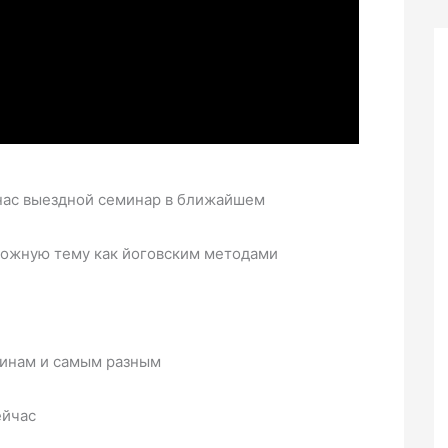
у нас выездной семинар в ближайшем
ложную тему как йоговским методами
инам и самым разным
ейчас