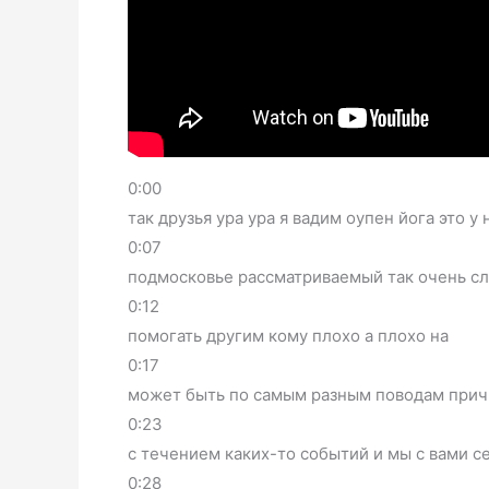
0:00
так друзья ура ура я вадим оупен йога это 
0:07
подмосковье рассматриваемый так очень с
0:12
помогать другим кому плохо а плохо на
0:17
может быть по самым разным поводам прич
0:23
с течением каких-то событий и мы с вами с
0:28