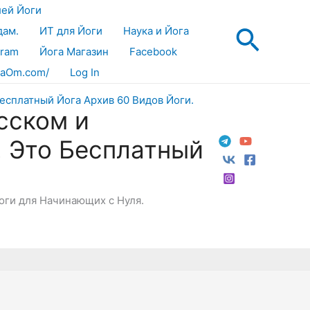
лей Йоги
Поис
дам.
ИТ для Йоги
Наука и Йога
gram
Йога Магазин
Facebook
aOm.com/
Log In
сском и
! Это Бесплатный
Йоги для Начинающих с Нуля.