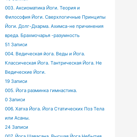
003. Аксиоматика Йоги. Теория и
Философия Йоги. Сверхлогичные Принципы
Йоги. Долг-Дхарма. Ахимса-не причинения
вреда. Брахмочарья -разумность
51 Записи
004. Ведическая йога. Веды и Йога.
Классическая Йога. Тантрическая Йога. Не
Ведические Йоги.
19 Записи
005. Йога разминка гимнастика.
0 Записи
006. Хатха Йога. Йога Статических Поз Тела
или Асаны.
24 Записи
007. Йога Шавасана. Высшая Йога Небытия.