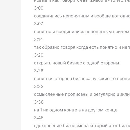
новые и как говорится вы живой а что это зн
3:00
соединились непонятным и вообще вот одно
3:07
понятно и соединились непонятным причем 
3:14
так образно говоря когда есть понятно и не
3:20
открыть новый бизнес с одной стороны
3:26
понятная сторона бизнеса ну какие то про
3:32
осмысленные прописаны и регулярно цикли
3:38
на 1 на одном конце а на другом конце
3:45
вдохновение бизнесмена который этот бизне