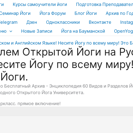
ги
Курсы самоучители йоги
Подготовка Преподавате
Семинар Йоги
Йога Форум
Блог Йоги
Архив по Го
Telegram
Дзен
Одноклассники
Вконтакте
Insta
еню
Новые Записи
Йога на Бауманской
OpenYog
лем Открытой Йоги на Ру
есите Йогу по всему миру
 Йоги.
Это Бесплатный Архив - Энциклопедия 60 Видов и Разделов 
дного Открытого Йога Университета.
ркласс. прямое включение!