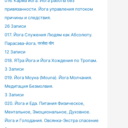
016. Карма йога. Йога работы без
привязанности. Йога управления потоком
причины и следствия.
26 Записи
017. Йога Служения Людям как Абсолюту.
Парасэва-йога. परसेवा योग
12 Записи
018. ЯТра Йога и Йога Хождения по Тропам.
3 Записи
019. Йога Моуна (Mouna). Йога Молчания.
Медитация Безмолвия.
3 Записи
020. Йога и Еда. Питания Физическое,
Ментальное, Эмоциональное, Духовное.
Йога и Голодания. Овсянка-Экстра спасение