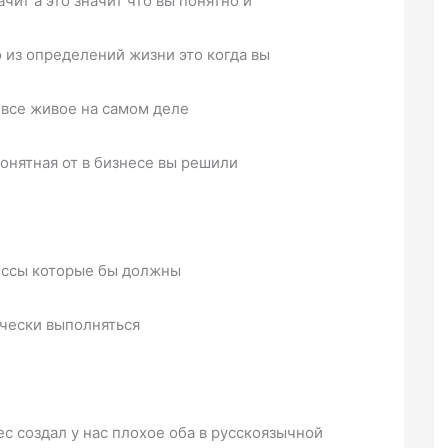
ачит а это значит что вы понятно и
 из определений жизни это когда вы
все живое на самом деле
понятная от в бизнесе вы решили
цессы которые бы должны
чески выполняться
с создал у нас плохое оба в русскоязычной