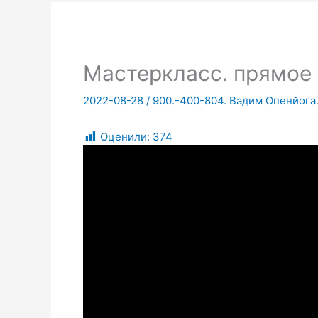
Мастеркласс. прямое
2022-08-28
/
900.-400-804. Вадим Опенйога
Оценили:
374