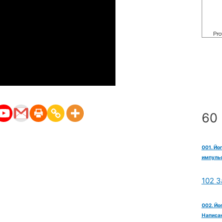
60 
001. Йо
импульс
102 З
002. Йо
Написан