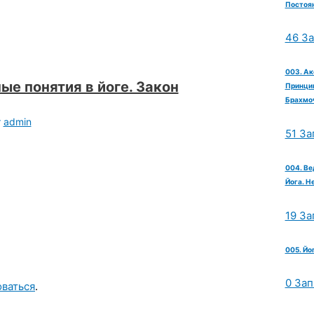
Постоян
46 З
003. Ак
ые понятия в йоге. Закон
Принцип
Брахмо
т
admin
51 За
004. Ве
Йога. Н
19 За
005. Йо
0 Зап
оваться
.