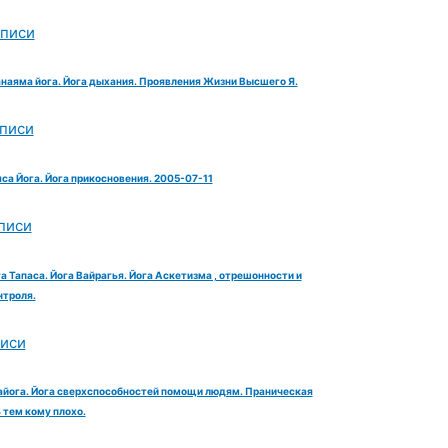
аписи
анаяма йога. Йога дыхания. Проявления Жизни Высшего Я.
аписи
яса Йога. Йога прикосновения. 2005-07-11
писи
га Тапаса. Йога Вайрагья. Йога Аскетизма , отрешонности и
троля.
писи
айога. Йога сверхспособностей помощи людям. Праническая
тем кому плохо.