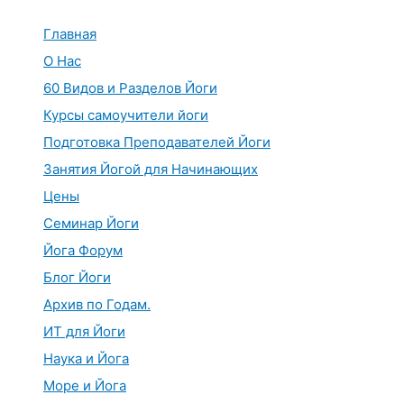
Перейти
к
Главная
содержимому
О Нас
60 Видов и Разделов Йоги
Курсы самоучители йоги
Подготовка Преподавателей Йоги
Занятия Йогой для Начинающих
Цены
Семинар Йоги
Йога Форум
Блог Йоги
Архив по Годам.
ИТ для Йоги
Наука и Йога
Море и Йога