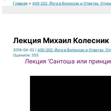
Главная
400-202. Йога в Вопросах и Ответах. Откр
Лекция Михаил Колесник
2016-04-02
/
400-202. Йога в Вопросах и Ответах. От
Оценили:
355
Лекция ‘Сантоша или принци