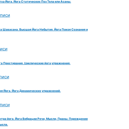
тха Йога. Йога Статических Поз Тела или Асаны.
аписи
га Шавасана. Высшая Йога Небытия. Йога Покоя Сознания и
писи
га Простирания. Циклические йога упражнения.
писи
ия Йога. Йога Динамических упражнений.
аписи
нтра йога. Йога Вибрации Речи, Мысли, Праны. Порождение
ысла.