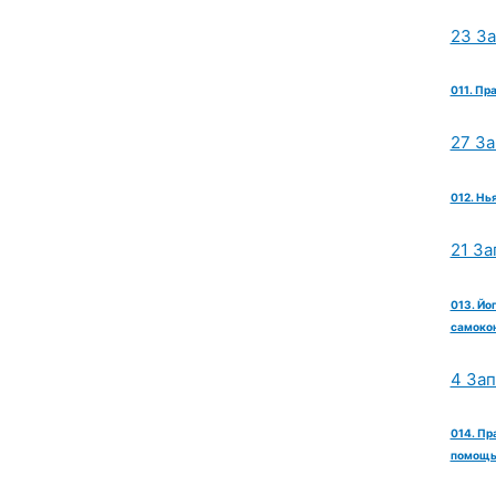
23 З
011. Пр
27 З
012. Нь
21 За
013. Йо
самокон
4 За
014. Пр
помощь 