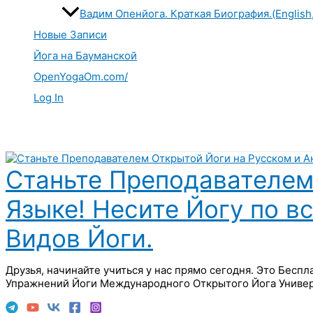
Вадим Опенйога. Краткая Биография.(English
Новые Записи
Йога на Бауманской
OpenYogaOm.com/
Log In
Поиск
Станьте Преподавателем
Языке! Несите Йогу по в
Видов Йоги.
Друзья, начинайте учиться у нас прямо сегодня. Это Бесп
Упражнений Йоги Международного Открытого Йога Универ