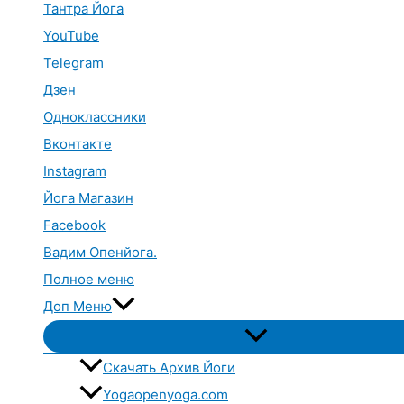
Тантра Йога
YouTube
Telegram
Дзен
Одноклассники
Вконтакте
Instagram
Йога Магазин
Facebook
Вадим Опенйога.
Полное меню
Доп Меню
Переключатель
меню
Скачать Архив Йоги
Yogaopenyoga.com