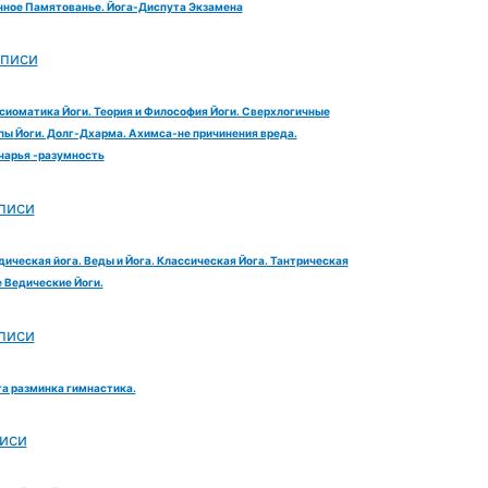
ное Памятованье. Йога-Диспута Экзамена
аписи
сиоматика Йоги. Теория и Философия Йоги. Сверхлогичные
ы Йоги. Долг-Дхарма. Ахимса-не причинения вреда.
чарья -разумность
писи
дическая йога. Веды и Йога. Классическая Йога. Тантрическая
е Ведические Йоги.
писи
га разминка гимнастика.
иси