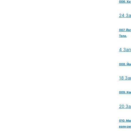
006. Ха
24 З
007. Йо
Тела.
4 За
008. Йо
18 За
009. Кр
20 З
010. Ма
волн см