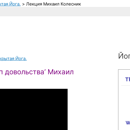
ытая Йога.
Лекция Михаил Колесник
Йог
крытая Йога.
п довольства’ Михаил