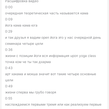
Расшифровка видео
0:00
очередная теоретическая часть называется кама
0:09
йога кама кама юга
0:29
и так друзья я вадим open йога это у нас очередной день
семинара четыре цели
0:36
жизни с позиции йоги вся информация upon yoga class
точка ком че ты так дхарма
0:43
арт хакама и мокша значит вот такие четыре основные
цели
0:49
жизни сперва мы грубо говоря
0:55
наслаждаемся первыми тремя или как реализуем первые