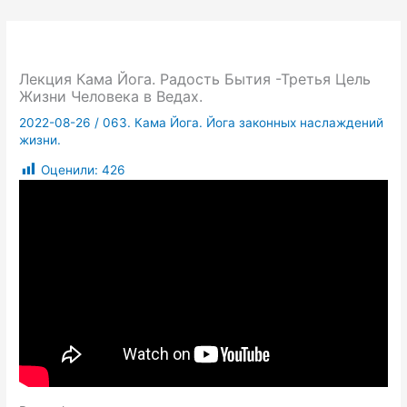
Лекция Кама Йога. Радость Бытия -Третья Цель
Жизни Человека в Ведах.
2022-08-26
/
063. Кама Йога. Йога законных наслаждений
жизни.
Оценили:
426