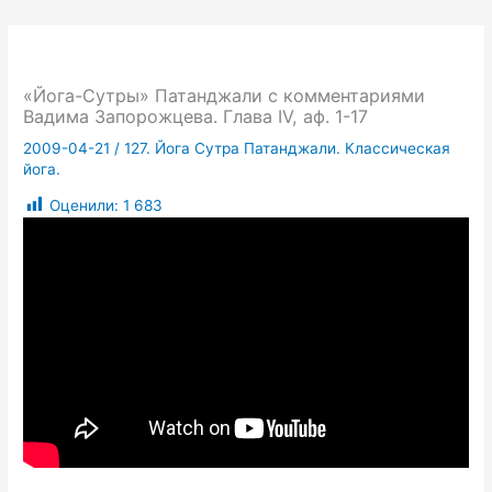
«Йога-Сутры» Патанджали с комментариями
Вадима Запорожцева. Глава IV, аф. 1-17
2009-04-21
/
127. Йога Сутра Патанджали. Классическая
йога.
Оценили:
1 683