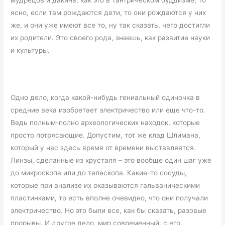
мудрецов и дакинь, как это в тантрическом буддизме, то
ясно, если там рождаются дети, то они рождаются у них
же, и они уже имеют все то, ну так сказать, чего достигли
их родители. Это своего рода, знаешь, как развитие науки
и культуры.
Одно дело, когда какой-нибудь гениальный одиночка в
средние века изобретает электричество или еще что-то.
Ведь полным-полно археологических находок, которые
просто потрясающие. Допустим, тот же клад Шлимана,
который у нас здесь время от времени выставляется.
Линзы, сделанные из хрусталя – это вообще один шаг уже
до микроскопа или до телескопа. Какие-то сосуды,
которые при анализе их оказываются гальваническими
пластинками, то есть вполне очевидно, что они получали
электричество. Но это были все, как бы сказать, разовые
прорывы. И другое дело, мир современный, с его