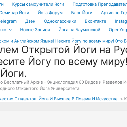
ги
Курсы самоучители йоги
Подготовка Преподавате
Семинар Йоги
Йога Форум
Блог Йоги
Архив по Го
Telegram
Дзен
Одноклассники
Вконтакте
Insta
еню
Новые Записи
Йога на Бауманской
OpenYog
лем Открытой Йоги на Ру
есите Йогу по всему миру
 Йоги.
Это Бесплатный Архив - Энциклопедия 60 Видов и Разделов 
дного Открытого Йога Университета.
чество Студентов. Йога И Высшее В Поэзии И Искусстве.
К