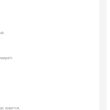
ой:
 мире!»
ас зовется,