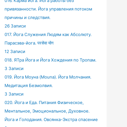
016. Карма йога. Йога работы без
привязанности. Йога управления потоком
причины и следствия.
26 Записи
017. Йога Служения Людям как Абсолюту.
Парасэва-йога. परसेवा योग
12 Записи
018. ЯТра Йога и Йога Хождения по Тропам.
3 Записи
019. Йога Моуна (Mouna). Йога Молчания.
Медитация Безмолвия.
3 Записи
020. Йога и Еда. Питания Физическое,
Ментальное, Эмоциональное, Духовное.
Йога и Голодания. Овсянка-Экстра спасение