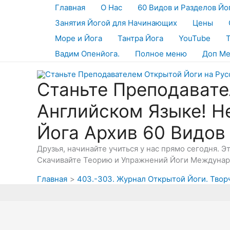
Перейти
Главная
О Нас
60 Видов и Разделов Йо
к
Занятия Йогой для Начинающих
Цены
содержимому
Море и Йога
Тантра Йога
YouTube
Вадим Опенйога.
Полное меню
Доп М
Станьте Преподавате
Английском Языке! Н
Йога Архив 60 Видов
Друзья, начинайте учиться у нас прямо сегодня. 
Скачивайте Теорию и Упражнений Йоги Междунаро
Главная
403.-303. Журнал Открытой Йоги. Твор