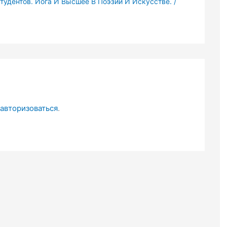
тудентов. Йога И Высшее В Поэзии И Искусстве.
/
авторизоваться
.