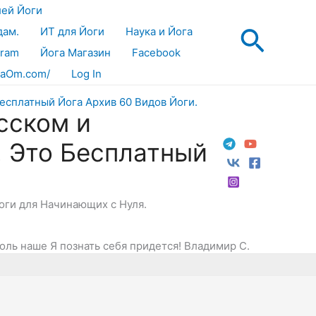
лей Йоги
Поис
дам.
ИТ для Йоги
Наука и Йога
gram
Йога Магазин
Facebook
aOm.com/
Log In
сском и
! Это Бесплатный
Йоги для Начинающих с Нуля.
оль наше Я познать себя придется! Владимир С.