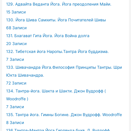
129. Адвайта Веданта Йога. Йога преодоления Майи.
15 Записи
130. Йога Шива Самхиты. Йога Почитателей Шивы
68 Записи
131. Бхагават Гита Йога. Йога Война долга
20 Записи
132. Тибетская йога Наропы.Тантра Йога буддизма.
7 Записи
133. Шивачандра Йога.Философия Принципы Тантры. Шри
Юкта Шивачандра.
72 Записи
134. Тантра-йога. Шакта и Шакти. Джон Вудрофф (
Woodroffe )
7 Записи
135. Тантра йога. Гимны Богине. Джон Вудрофф. Woodroffe
8 Записи
136.Тантра-Мантра Йога Гирлянда букв. Д. Вудрофф