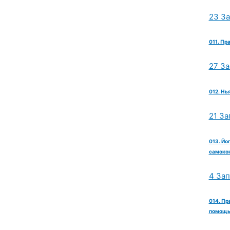
23 З
011. Пр
27 З
012. Нь
21 За
013. Йо
самокон
4 За
014. Пр
помощь 