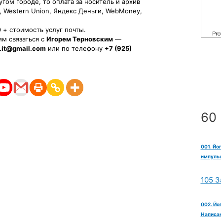
угом городе, то оплата за носитель и архив
, Western Union, Яндекс Деньги, WebMoney,
0
+ стоимость услуг почты.
м связаться с
Игорем Терновским
—
.it@gmail.com
или по телефону
+7
(925)
60 
001. Йо
импульс
105 З
002. Йо
Написан