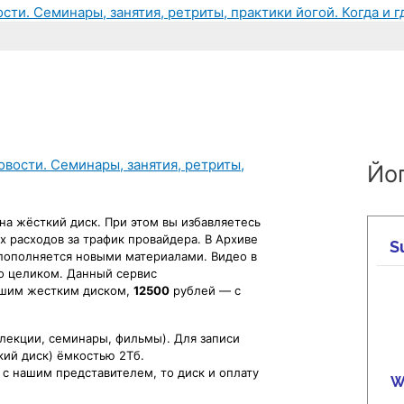
сти. Семинары, занятия, ретриты, практики йогой. Когда и г
овости. Семинары, занятия, ретриты,
Йог
а жёсткий диск. При этом вы избавляетесь
х расходов за трафик провайдера.
В Архиве
 пополняется новыми материалами. Видео в
ко целиком. Данный сервис
ашим жестким диском,
12500
рублей — с
(лекции, семинары, фильмы). Для записи
кий диск) ёмкостью 2Тб.
 с нашим представителем, то диск и оплату