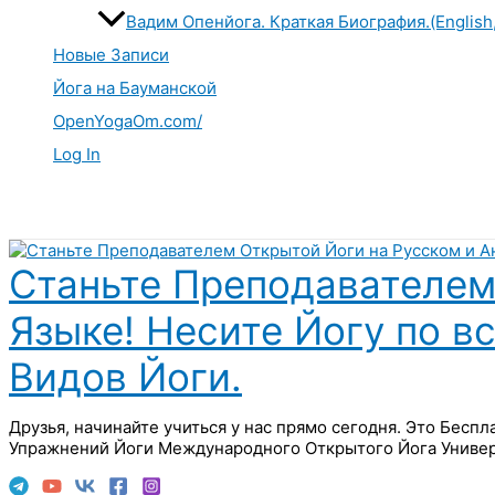
Вадим Опенйога. Краткая Биография.(English
Новые Записи
Йога на Бауманской
OpenYogaOm.com/
Log In
Поиск
Станьте Преподавателем
Языке! Несите Йогу по в
Видов Йоги.
Друзья, начинайте учиться у нас прямо сегодня. Это Бесп
Упражнений Йоги Международного Открытого Йога Универ