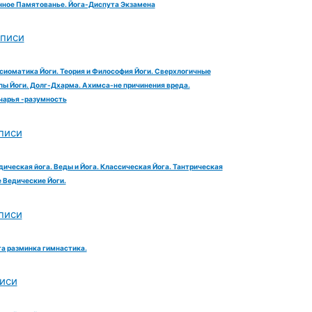
ное Памятованье. Йога-Диспута Экзамена
аписи
сиоматика Йоги. Теория и Философия Йоги. Сверхлогичные
ы Йоги. Долг-Дхарма. Ахимса-не причинения вреда.
чарья -разумность
писи
дическая йога. Веды и Йога. Классическая Йога. Тантрическая
е Ведические Йоги.
писи
га разминка гимнастика.
иси