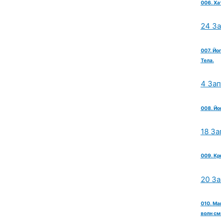
006. Ха
24 З
007. Йо
Тела.
4 За
008. Йо
18 За
009. Кр
20 З
010. Ма
волн см