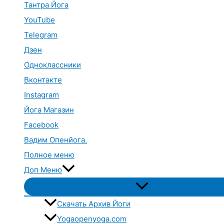
Тантра Йога
YouTube
Telegram
Дзен
Одноклассники
Вконтакте
Instagram
Йога Магазин
Facebook
Вадим Опенйога.
Полное меню
Доп Меню
Переключатель
меню
Скачать Архив Йоги
Yogaopenyoga.com