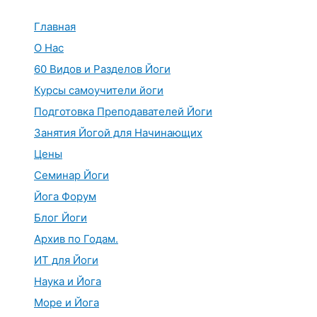
Перейти
к
Главная
содержимому
О Нас
60 Видов и Разделов Йоги
Курсы самоучители йоги
Подготовка Преподавателей Йоги
Занятия Йогой для Начинающих
Цены
Семинар Йоги
Йога Форум
Блог Йоги
Архив по Годам.
ИТ для Йоги
Наука и Йога
Море и Йога