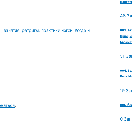
Постоян
46 З
 занятия, ретриты, практики йогой. Когда и
003. Ак
Принцип
Брахмо
51 За
004. Ве
Йога. Н
19 За
оваться
.
005. Йо
0 Зап