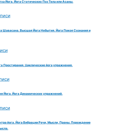
тха Йога. Йога Статических Поз Тела или Асаны.
аписи
га Шавасана. Высшая Йога Небытия. Йога Покоя Сознания и
писи
га Простирания. Циклические йога упражнения.
писи
ия Йога. Йога Динамических упражнений.
аписи
нтра йога. Йога Вибрации Речи, Мысли, Праны. Порождение
ысла.