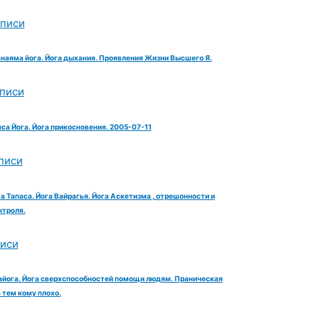
аписи
анаяма йога. Йога дыхания. Проявления Жизни Высшего Я.
аписи
яса Йога. Йога прикосновения. 2005-07-11
писи
га Тапаса. Йога Вайрагья. Йога Аскетизма , отрешонности и
троля.
писи
айога. Йога сверхспособностей помощи людям. Праническая
тем кому плохо.