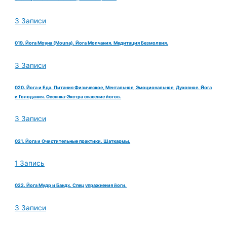
3 Записи
019. Йога Моуна (Mouna). Йога Молчания. Медитация Безмолвия.
3 Записи
020. Йога и Еда. Питания Физическое, Ментальное, Эмоциональное, Духовное. Йога
и Голодания. Овсянка-Экстра спасение йогов.
3 Записи
021. Йога и Очистительные практики. Шаткармы.
1 Запись
022. Йога Мудр и Бандх. Спец упражнения йоги.
3 Записи