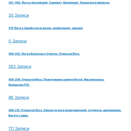
341.-502. Йога и Английский, Санскрит, Ведийский. Теория йога перевода.
20 Записи
375-Йога и Заработок на жизнь, компетенции, карьера
0 Записи
400-202. Йога в Вопросах и Ответах. Открытая Йога.
262 Записи
400-209. Открытая Йога. Практические занятия Йогой. Мастерклассы.
Воркшопы.УПЗ.
86 Записи
400-210. Открытой Йога. Лекции по йоге преподавателей, студентов, выпускников.
Все кто с нами.
111 Записи