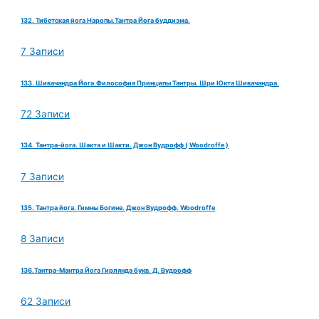
132. Тибетская йога Наропы.Тантра Йога буддизма.
7 Записи
133. Шивачандра Йога.Философия Принципы Тантры. Шри Юкта Шивачандра.
72 Записи
134. Тантра-йога. Шакта и Шакти. Джон Вудрофф ( Woodroffe )
7 Записи
135. Тантра йога. Гимны Богине. Джон Вудрофф. Woodroffe
8 Записи
136.Тантра-Мантра Йога Гирлянда букв. Д. Вудрофф
62 Записи