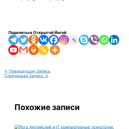
Поделиться Открытой Йогой:
←
Предыдущая Запись
Следующая Запись
→
Похожие записи