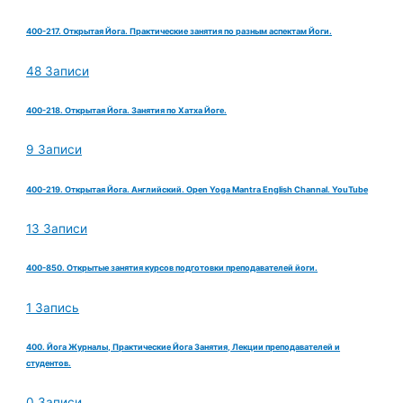
400-217. Открытая Йога. Практические занятия по разным аспектам Йоги.
48 Записи
400-218. Открытая Йога. Занятия по Хатха Йоге.
9 Записи
400-219. Открытая Йога. Английский. Open Yoga Mantra English Channal. YouTube
13 Записи
400-850. Открытые занятия курсов подготовки преподавателей йоги.
1 Запись
400. Йога Журналы, Практические Йога Занятия, Лекции преподавателей и
студентов.
0 Записи