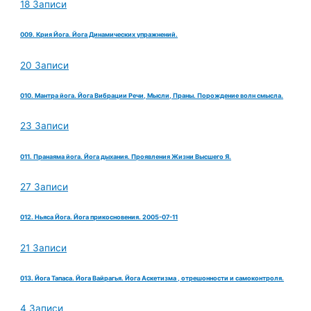
18 Записи
009. Крия Йога. Йога Динамических упражнений.
20 Записи
010. Мантра йога. Йога Вибрации Речи, Мысли, Праны. Порождение волн смысла.
23 Записи
011. Пранаяма йога. Йога дыхания. Проявления Жизни Высшего Я.
27 Записи
012. Ньяса Йога. Йога прикосновения. 2005-07-11
21 Записи
013. Йога Тапаса. Йога Вайрагья. Йога Аскетизма , отрешонности и самоконтроля.
4 Записи