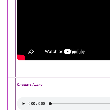
Слушать Аудио: