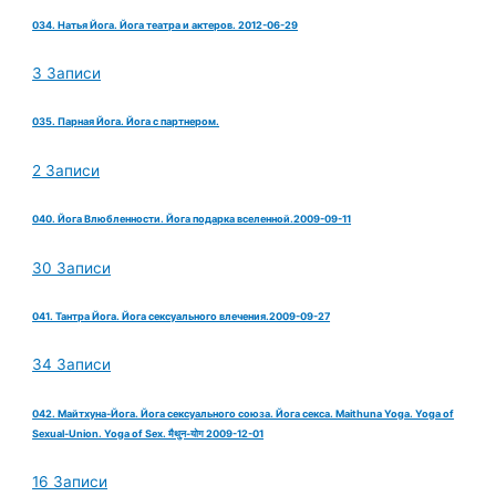
034. Натья Йога. Йога театра и актеров. 2012-06-29
3 Записи
035. Парная Йога. Йога с партнером.
2 Записи
040. Йога Влюбленности. Йога подарка вселенной.2009-09-11
30 Записи
041. Тантра Йога. Йога сексуального влечения.2009-09-27
34 Записи
042. Майтхуна-Йога. Йога сексуального союза. Йога секса. Maithuna Yoga. Yoga of
Sexual-Union. Yoga of Sex. मैथुन-योग 2009-12-01
16 Записи