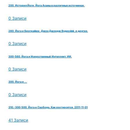
200. История Йоги. Йога Асаны в различных источниках.
0 Записи
280. Йога и Биографии. Джон Джордж Вудрофф. и другие.
0 Записи
300-560. Йога и Искусственный Интеллект. ИИ.
0 Записи
300. Йога и ...
0 Записи
310.-300-500. Йога и Свобода. Как соотносятся. 2011-11-01
41 Записи