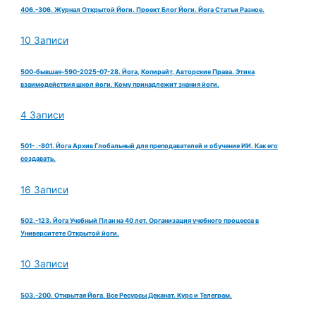
406.-306. Журнал Открытой Йоги. Проект Блог Йоги. Йога Статьи Разное.
10 Записи
500-бывшая-590-2025-07-28. Йога, Копирайт, Авторские Права. Этика
взаимодействия школ йоги. Кому принадлежит знания йоги.
4 Записи
501- .-801. Йога Архив Глобальный для преподавателей и обучение ИИ. Как его
создавать.
16 Записи
502.-123. Йога Учебный План на 40 лет. Организация учебного процесса в
Университете Открытой йоги.
10 Записи
503.-200. Открытая Йога. Все Ресурсы Деканат. Курс и Телеграм.