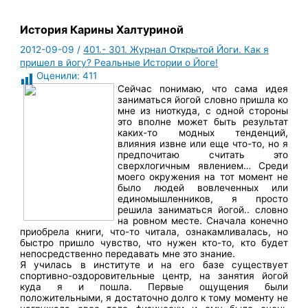
История Карины Халтуриной
2012-09-09
/
401.- 301. Журнал Открытой Йоги. Как я
пришел в йогу? Реальные Истории о Йоге!
Оценили:
411
Сейчас понимаю, что сама идея
заниматься йогой словно пришла ко
мне из ниоткуда, с одной стороны
это вполне может быть результат
каких-то модных тенденций,
влияния извне или еще что-то, но я
предпочитаю считать это
сверхлогичным явлением… Среди
моего окружения на тот момент не
было людей вовлеченных или
единомышленников, я просто
решила заниматься йогой.. словно
на ровном месте. Сначала конечно
приобрела книги, что-то читала, ознакамливалась, но
быстро пришло чувство, что нужен кто-то, кто будет
непосредственно передавать мне это знание.
Я училась в институте и на его базе существует
спортивно-оздоровительные центр, на занятия йогой
куда я и пошла. Первые ощущения были
положительными, я достаточно долго к тому моменту не