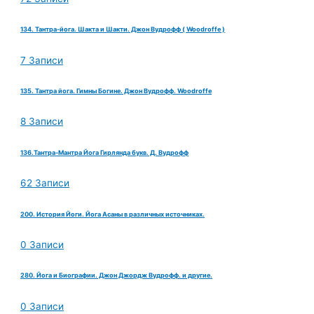
134. Тантра-йога. Шакта и Шакти. Джон Вудрофф ( Woodroffe )
7 Записи
135. Тантра йога. Гимны Богине. Джон Вудрофф. Woodroffe
8 Записи
136.Тантра-Мантра Йога Гирлянда букв. Д. Вудрофф
62 Записи
200. История Йоги. Йога Асаны в различных источниках.
0 Записи
280. Йога и Биографии. Джон Джордж Вудрофф. и другие.
0 Записи