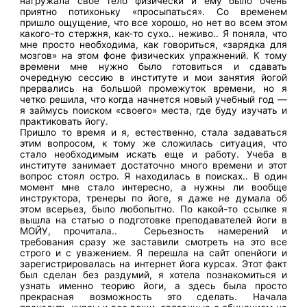
нагружала свое тело физически и ему было очень
приятно потихоньку «просыпаться». Со временем
пришло ощущение, что все хорошо, но нет во всем этом
какого-то стержня, как-то сухо.. неживо.. Я поняла, что
мне просто необходима, как говориться, «зарядка для
мозгов» на этом фоне физических упражнений. К тому
времени мне нужно было готовиться и сдавать
очередную сессию в институте и мои занятия йогой
прервались на большой промежуток времени, но я
четко решила, что когда начнется новый учебный год —
я займусь поиском «своего» места, где буду изучать и
практиковать йогу.
Пришло то время и я, естественно, стала задаваться
этим вопросом, к тому же сложилась ситуация, что
стало необходимым искать еще и работу. Учеба в
институте занимает достаточно много времени и этот
вопрос стоял остро. Я находилась в поисках.. В один
момент мне стало интересно, а нужны ли вообще
инструктора, тренеры по йоге, я даже не думала об
этом всерьез, было любопытно. По какой-то ссылке я
вышла на статью о подготовке преподавателей йоги в
МОЙУ, прочитала.. Серьезность намерений и
требования сразу же заставили смотреть на это все
строго и с уважением. Я перешла на сайт опенйоги и
зарегистрировалась на интернет йога курсах. Этот факт
был сделан без раздумий, я хотела познакомиться и
узнать именно теорию йоги, а здесь была просто
прекрасная возможность это сделать. Начала