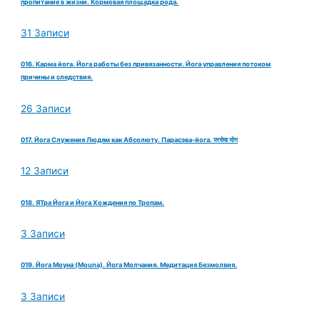
пропитание в жизни. Кормовая площадка рода.
31 Записи
016. Карма йога. Йога работы без привязанности. Йога управления потоком
причины и следствия.
26 Записи
017. Йога Служения Людям как Абсолюту. Парасэва-йога. परसेवा योग
12 Записи
018. ЯТра Йога и Йога Хождения по Тропам.
3 Записи
019. Йога Моуна (Mouna). Йога Молчания. Медитация Безмолвия.
3 Записи