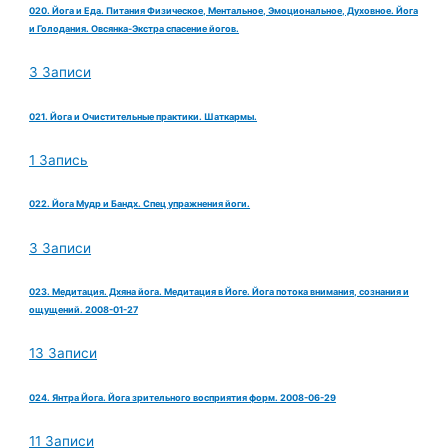
020. Йога и Еда. Питания Физическое, Ментальное, Эмоциональное, Духовное. Йога
и Голодания. Овсянка-Экстра спасение йогов.
3 Записи
021. Йога и Очистительные практики. Шаткармы.
1 Запись
022. Йога Мудр и Бандх. Спец упражнения йоги.
3 Записи
023. Медитация. Дхяна йога. Медитация в Йоге. Йога потока внимания, сознания и
ощущений. 2008-01-27
13 Записи
024. Янтра Йога. Йога зрительного восприятия форм. 2008-06-29
11 Записи