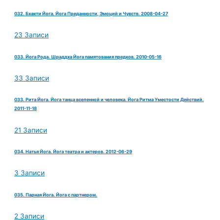
032. Бхакти Йога. Йога Преданности, Эмоций и Чувств. 2008-04-27
23 Записи
033. Йога Рода. Шраддха Йога памятования предков. 2010-05-16
33 Записи
033. Рита Йога. Йога танца вселенной и человека. Йога Ритма Уместости Действий.
2011-11-18
21 Записи
034. Натья Йога. Йога театра и актеров. 2012-06-29
3 Записи
035. Парная Йога. Йога с партнером.
2 Записи