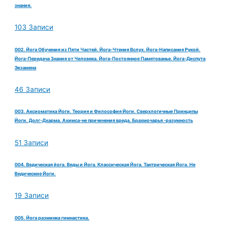
знания.
103 Записи
002. Йога Обучения из Пяти Частей. Йога-Чтения Вслух. Йога-Написания Рукой.
Йога-Передача Знания от Человека. Йога-Постоянное Памятованье. Йога-Диспута
Экзамена
46 Записи
003. Аксиоматика Йоги. Теория и Философия Йоги. Сверхлогичные Принципы
Йоги. Долг-Дхарма. Ахимса-не причинения вреда. Брахмочарья -разумность
51 Записи
004. Ведическая йога. Веды и Йога. Классическая Йога. Тантрическая Йога. Не
Ведические Йоги.
19 Записи
005. Йога разминка гимнастика.