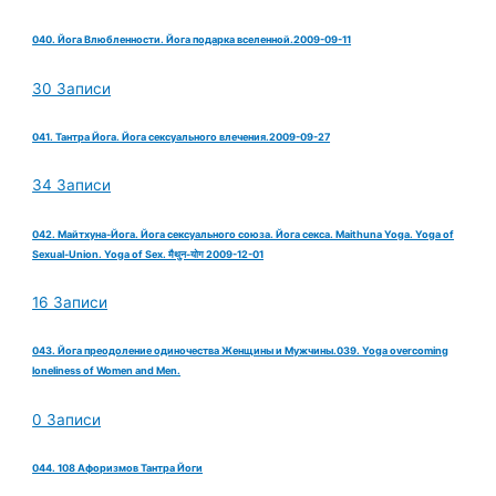
040. Йога Влюбленности. Йога подарка вселенной.2009-09-11
30 Записи
041. Тантра Йога. Йога сексуального влечения.2009-09-27
34 Записи
042. Майтхуна-Йога. Йога сексуального союза. Йога секса. Maithuna Yoga. Yoga of
Sexual-Union. Yoga of Sex. मैथुन-योग 2009-12-01
16 Записи
043. Йога преодоление одиночества Женщины и Мужчины.039. Yoga overcoming
loneliness of Women and Men.
0 Записи
044. 108 Афоризмов Тантра Йоги