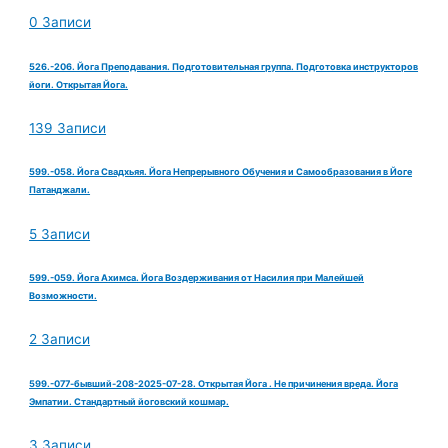
0 Записи
526.-206. Йога Преподавания. Подготовительная группа. Подготовка инструкторов
йоги. Открытая Йога.
139 Записи
599.-058. Йога Свадхьяя. Йога Непрерывного Обучения и Самообразования в Йоге
Патанджали.
5 Записи
599.-059. Йога Ахимса. Йога Воздерживания от Насилия при Малейшей
Возможности.
2 Записи
599.-077-бывший-208-2025-07-28. Открытая Йога . Не причинения вреда. Йога
Эмпатии. Стандартный йоговский кошмар.
3 Записи