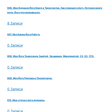
606. Мои Будущие Йога Книги и Творочество. Как я пришел в йогу. История моего
рода. Йога для начинающих.
8 Записи
607. Моя Карма Йога Работа
0 Записи
608. Мои Йога Трансляции Занятий, Экзаменов, Меропреятий, СЗ, КЗ, УПЗ.
0 Записи
609. Моя Йога Реклама и Презентации.
0 Записи
610. Мои статьи в йога журналы.
0 Записи