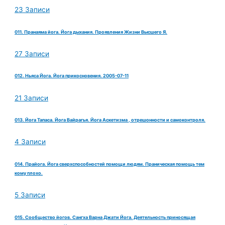
23 Записи
011. Пранаяма йога. Йога дыхания. Проявления Жизни Высшего Я.
27 Записи
012. Ньяса Йога. Йога прикосновения. 2005-07-11
21 Записи
013. Йога Тапаса. Йога Вайрагья. Йога Аскетизма , отрешонности и самоконтроля.
4 Записи
014. Прайога. Йога сверхспособностей помощи людям. Праническая помощь тем
кому плохо.
5 Записи
015. Сообщество йогов. Сангха Варна Джати Йога. Деятельность приносящая