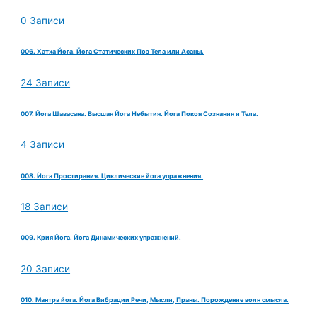
0 Записи
006. Хатха Йога. Йога Статических Поз Тела или Асаны.
24 Записи
007. Йога Шавасана. Высшая Йога Небытия. Йога Покоя Сознания и Тела.
4 Записи
008. Йога Простирания. Циклические йога упражнения.
18 Записи
009. Крия Йога. Йога Динамических упражнений.
20 Записи
010. Мантра йога. Йога Вибрации Речи, Мысли, Праны. Порождение волн смысла.