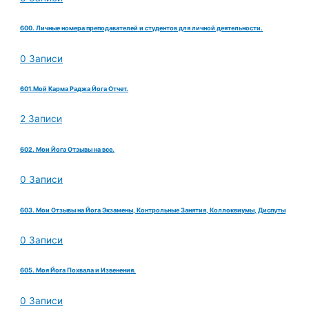
600. Личные номера преподавателей и студентов для личной деятельности.
0 Записи
601.Мой Карма Раджа Йога Отчет.
2 Записи
602. Мои Йога Отзывы на все.
0 Записи
603. Мои Отзывы на Йога Экзамены, Контрольные Занятия, Коллоквиумы, Диспуты
0 Записи
605. Моя Йога Похвала и Извенения.
0 Записи