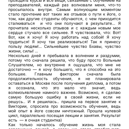
проходить курсы и все вещи, связанные с обучением на
преподавателей, каждый раз волновали меня, что-то
просыпалось внутри. Самым волнующим моментом
стало прочтение вот таких же отзывов о пути к йоге, о
том, как другие студенты обучаются, с чем приходится
сталкиваться и что они получают в результате… Я
прочитала несколько отзывов и с каждым новым мое
сердце стучало все сильнее. Я чувствовала, что: Вот!
Вот, как я хочу! Я хочу работать над собой! Я хочу
трудиться! Я хочу так реализоваться! Так я принесу
пользу людям!… Сильнейшее чувство Бхавы, чувство
жизни, силы! …
Несколько дней я пребывала в волнении и раздумии,
потому что сначала решила, что буду просто Вольным
Слушателем, но внутренне я ощущала, что мне не
достаточно — я хочу большего, что я способна на это
большее. Главным фактором сначала была
продолжительность обучения, я не планировала
оставаться в Москве после получения диплома, а потом
я осознала, что это мало что значит, ведь
волеизъявление намного важнее. Возможно, я сделаю
самую большую ошибку в своей жизни, если не
решусь.. И я решилась.. пришла на первое занятие к
Виктории, спросила про возможность обучения, ведь
мой опыт в йоге совсем ничтожный. Прошла нулевой
цикл, параллельно посещая лекции и занятия. Результат
есть — я очная студентка)
Как только началось обучение жизнь моя стала