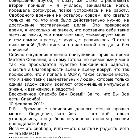
совершенно другой, я сразу же стала отрабатывать
второй принцип – я училась, занималась йогой,
посещала фотокурсы, позже устроилась и на работу.
Свободного времени не осталось совсем, его хватало
только на то, что мне было действительно нужно, на
достижение поставленных целей. Это прекрасное
время, я нисколько не жалею, что поставила себе такие
жесткие рамки, они помогают мне, стимулируют меня..
и тем самым я расту, я учусь, я развиваюсь. Я стала
счастливой! Действительно счастливой всегда и без
причины!
Сейчас ощущения конечно притупились, пришло время
Метода Сознания, я к нему готова, но временами у меня
так же просыпается чувство бесконечной радости,
счастья и благодарности всем и всему вокруг, что так
произошло, что я попала в МОЙУ, такое сильное место,
что я знаю таких замечательных людей, которые только
одним видом своим вселяют огромнейшие импульсы к
жизни, к движению, к радости!
Бесконечное Спасибо Вам Всем!!! За то, что Вы Все
есть! Спасибо!
10 февраля 2011г.
P.S. Времени с написания данного отзыва прошло
много… Ощущения, что йога — это моё, только
утвердились, я еще больше уверена в своем решении
преподавать йогу.
Йога — это свобода, йога — это счастье и радость, йога
— это ВМЕСТЕ!