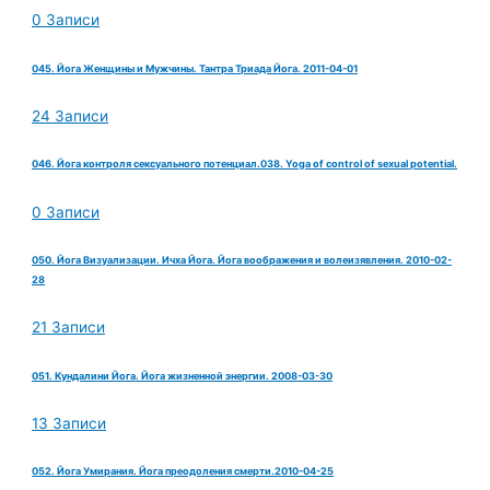
0 Записи
045. Йога Женщины и Мужчины. Тантра Триада Йога. 2011-04-01
24 Записи
046. Йога контроля сексуального потенциал.038. Yoga of control of sexual potential.
0 Записи
050. Йога Визуализации. Ичха Йога. Йога воображения и волеизявления. 2010-02-
28
21 Записи
051. Кундалини Йога. Йога жизненной энергии. 2008-03-30
13 Записи
052. Йога Умирания. Йога преодоления смерти.2010-04-25