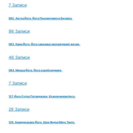
7 Записи
062. Артха Йога. Йога Процветания и Бизнеса.
96 Записи
063. Кама Йога. Йога законных наслаждений жизни.
46 Записи
064. Мокша Йога. Йога освобождения.
7 Записи
127. Йога Сутра Патанджали. Классическая йога.
29 Записи
128. Анандалахари Йога. Шри Видья Мать Тантр.