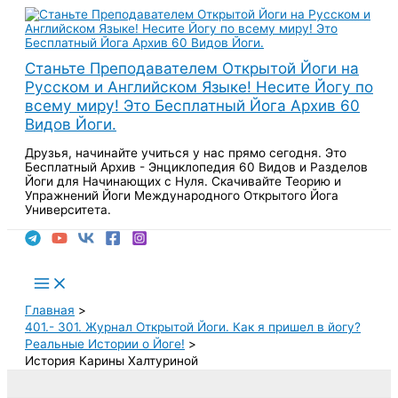
Перейти
к
содержимому
Станьте Преподавателем Открытой Йоги на
Русском и Английском Языке! Несите Йогу по
всему миру! Это Бесплатный Йога Архив 60
Видов Йоги.
Друзья, начинайте учиться у нас прямо сегодня. Это
Бесплатный Архив - Энциклопедия 60 Видов и Разделов
Йоги для Начинающих с Нуля. Скачивайте Теорию и
Упражнений Йоги Международного Открытого Йога
Университета.
Поиск
Main
Menu
Главная
401.- 301. Журнал Открытой Йоги. Как я пришел в йогу?
Реальные Истории о Йоге!
История Карины Халтуриной