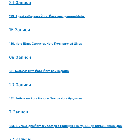
24 Записи
129. Адвайта Веданта Йога. Йога преодоления Майи.
15 Записи
130. Йога Шива Самхиты. Йога Почитателей Шивы
68 Записи
131. Бхагават Гита Йога. Йога Война долга
20 Записи
132. Тибетская йога Наропы.Тантра Йога буддизма.
7 Записи
133. Шивачандра Йога.Философия Принципы Тантры. Шри Юкта Шивачандра.
72 Записи