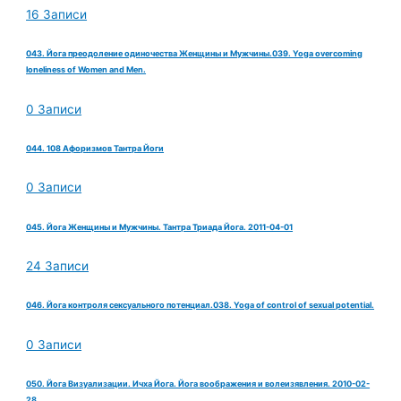
16 Записи
043. Йога преодоление одиночества Женщины и Мужчины.039. Yoga overcoming
loneliness of Women and Men.
0 Записи
044. 108 Афоризмов Тантра Йоги
0 Записи
045. Йога Женщины и Мужчины. Тантра Триада Йога. 2011-04-01
24 Записи
046. Йога контроля сексуального потенциал.038. Yoga of control of sexual potential.
0 Записи
050. Йога Визуализации. Ичха Йога. Йога воображения и волеизявления. 2010-02-
28