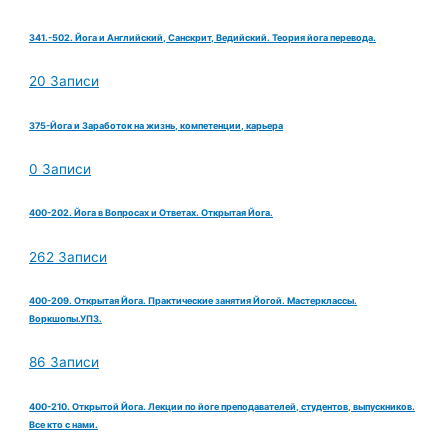
341.-502. Йога и Английский, Санскрит, Ведийский. Теория йога перевода.
20 Записи
375-Йога и Заработок на жизнь, компетенции, карьера
0 Записи
400-202. Йога в Вопросах и Ответах. Открытая Йога.
262 Записи
400-209. Открытая Йога. Практические занятия Йогой. Мастерклассы.
Воркшопы.УПЗ.
86 Записи
400-210. Открытой Йога. Лекции по йоге преподавателей, студентов, выпускников.
Все кто с нами.