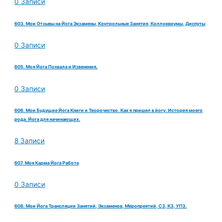
0 Записи
603. Мои Отзывы на Йога Экзамены, Контрольные Занятия, Коллоквиумы, Диспуты
0 Записи
605. Моя Йога Похвала и Извенения.
0 Записи
606. Мои Будущие Йога Книги и Творочество. Как я пришел в йогу. История моего
рода. Йога для начинающих.
8 Записи
607. Моя Карма Йога Работа
0 Записи
608. Мои Йога Трансляции Занятий, Экзаменов, Меропреятий, СЗ, КЗ, УПЗ.