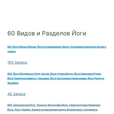
60 Видов и Разделов Йоги
001. Йога Образа Жизни. Йога в Современную Эпоху. Сохранения импульса жизни и
знания.
104 Записи
002. Йога Обучения из Пяти Частей. Йога-Чтения Вслух. Йога-Написания Рукой.
Йога-Передача Знания от Человека. Йога-Постоянное Памятованье. Йога-Диспута
Экзамена
46 Записи
003. Аксиоматика Йоги. Теория и Философия Йоги. Сверхлогичные Принципы
Йоги. Долг-Дхарма. Ахимса-не причинения вреда. Брахмочарья -разумность