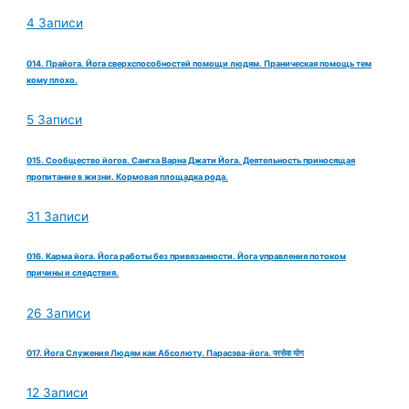
4 Записи
014. Прайога. Йога сверхспособностей помощи людям. Праническая помощь тем
кому плохо.
5 Записи
015. Сообщество йогов. Сангха Варна Джати Йога. Деятельность приносящая
пропитание в жизни. Кормовая площадка рода.
31 Записи
016. Карма йога. Йога работы без привязанности. Йога управления потоком
причины и следствия.
26 Записи
017. Йога Служения Людям как Абсолюту. Парасэва-йога. परसेवा योग
12 Записи