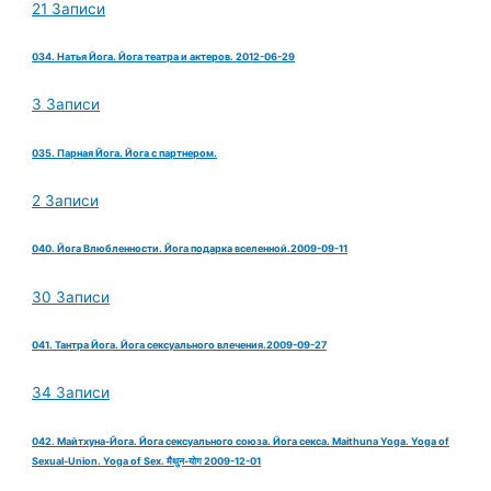
21 Записи
034. Натья Йога. Йога театра и актеров. 2012-06-29
3 Записи
035. Парная Йога. Йога с партнером.
2 Записи
040. Йога Влюбленности. Йога подарка вселенной.2009-09-11
30 Записи
041. Тантра Йога. Йога сексуального влечения.2009-09-27
34 Записи
042. Майтхуна-Йога. Йога сексуального союза. Йога секса. Maithuna Yoga. Yoga of
Sexual-Union. Yoga of Sex. मैथुन-योग 2009-12-01