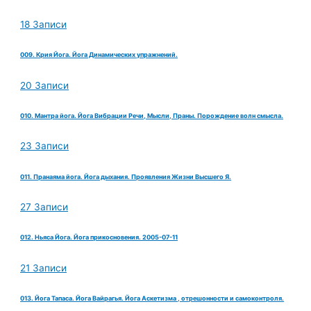
18 Записи
009. Крия Йога. Йога Динамических упражнений.
20 Записи
010. Мантра йога. Йога Вибрации Речи, Мысли, Праны. Порождение волн смысла.
23 Записи
011. Пранаяма йога. Йога дыхания. Проявления Жизни Высшего Я.
27 Записи
012. Ньяса Йога. Йога прикосновения. 2005-07-11
21 Записи
013. Йога Тапаса. Йога Вайрагья. Йога Аскетизма , отрешонности и самоконтроля.