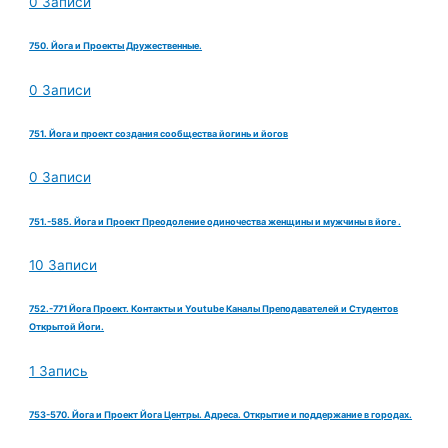
0 Записи
750. Йога и Проекты Дружественные.
0 Записи
751. Йога и проект создания сообщества йогинь и йогов
0 Записи
751.-585. Йога и Проект Преодоление одиночества женщины и мужчины в йоге .
10 Записи
752.-771 Йога Проект. Контакты и Youtube Каналы Преподавателей и Студентов
Открытой Йоги.
1 Запись
753-570. Йога и Проект Йога Центры. Адреса. Открытие и поддержание в городах.