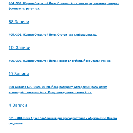
404.-304. Журнал Открытой Йоги. Отзывы о йога семинарах, занятиях, лекциях,
фестивалях, ретритах.
58 Записи
405.-305. Журнал Открытой Йоги. Статьи на английском языке.
112 Записи
406.-306. Журнал Открытой Йоги. Проект Блог Йоги. Йога Статьи Разное.
10 Записи
500-бывшая-590-2025-07-28. Йога, Копирайт, Авторские Права. Этика
взаимодействия школ йоги. Кому принадлежит знания йоги.
4 Записи
501- .-801. Йога Архив Глобальный для преподавателей и обучение ИИ. Как его
создавать.