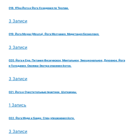
018. ЯТра Йога и Йога Хождения по Тропам.
3 Записи
019. Йога Моуна (Mouna). Йога Молчания. Медитация Безмолвия.
3 Записи
020. Йога и Еда. Питания Физическое, Ментальное, Эмоциональное, Духовное. Йога
и Голодания. Овсянка-Экстра спасение йогов.
3 Записи
021. Йога и Очистительные практики. Шаткармы.
1 Запись
022. Йога Мудр и Бандх. Спец упражнения йоги.
3 Записи