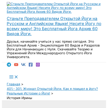
Перейти
к
содержимому
Станьте Преподавателем Открытой Йоги на
Русском и Английском Языке! Несите Йогу по
всему миру! Это Бесплатный Йога Архив 60
Видов Йоги.
Друзья, начинайте учиться у нас прямо сегодня. Это
Бесплатный Архив - Энциклопедия 60 Видов и Разделов
Йоги для Начинающих с Нуля. Скачивайте Теорию и
Упражнений Йоги Международного Открытого Йога
Университета.
Поиск
Main
Menu
Главная
401.- 301. Журнал Открытой Йоги. Как я пришел в йогу?
Реальные Истории о Йоге!
История Ирины