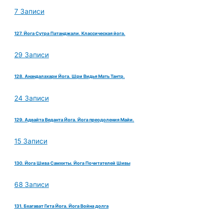
7 Записи
127. Йога Сутра Патанджали. Классическая йога.
29 Записи
128. Анандалахари Йога. Шри Видья Мать Тантр.
24 Записи
129. Адвайта Веданта Йога. Йога преодоления Майи.
15 Записи
130. Йога Шива Самхиты. Йога Почитателей Шивы
68 Записи
131. Бхагават Гита Йога. Йога Война долга