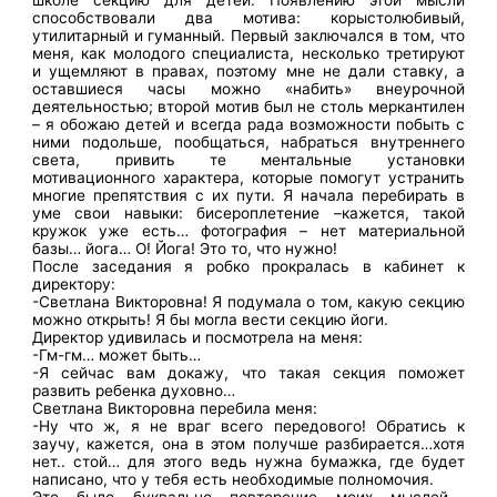
школе секцию для детей. Появлению этой мысли
способствовали два мотива: корыстолюбивый,
утилитарный и гуманный. Первый заключался в том, что
меня, как молодого специалиста, несколько третируют
и ущемляют в правах, поэтому мне не дали ставку, а
оставшиеся часы можно «набить» внеурочной
деятельностью; второй мотив был не столь меркантилен
– я обожаю детей и всегда рада возможности побыть с
ними подольше, пообщаться, набраться внутреннего
света, привить те ментальные установки
мотивационного характера, которые помогут устранить
многие препятствия с их пути. Я начала перебирать в
уме свои навыки: бисероплетение –кажется, такой
кружок уже есть… фотография – нет материальной
базы… йога… О! Йога! Это то, что нужно!
После заседания я робко прокралась в кабинет к
директору:
-Светлана Викторовна! Я подумала о том, какую секцию
можно открыть! Я бы могла вести секцию йоги.
Директор удивилась и посмотрела на меня:
-Гм-гм… может быть…
-Я сейчас вам докажу, что такая секция поможет
развить ребенка духовно…
Светлана Викторовна перебила меня:
-Ну что ж, я не враг всего передового! Обратись к
заучу, кажется, она в этом получше разбирается…хотя
нет.. стой… для этого ведь нужна бумажка, где будет
написано, что у тебя есть необходимые полномочия.