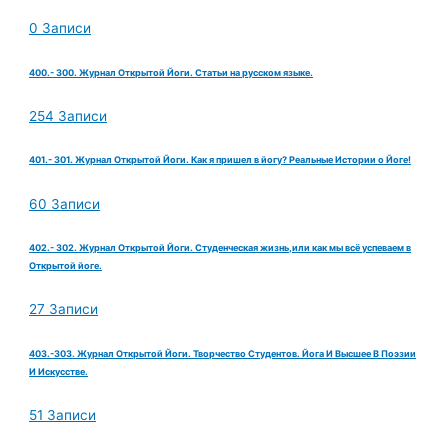
0 Записи
400.- 300. Журнал Открытой Йоги. Статьи на русском языке.
254 Записи
401.- 301. Журнал Открытой Йоги. Как я пришел в йогу? Реальные Истории о Йоге!
60 Записи
402.- 302. Журнал Открытой Йоги. Студенческая жизнь,или как мы всё успеваем в
Открытой йоге.
27 Записи
403.-303. Журнал Открытой Йоги. Творчество Студентов. Йога И Высшее В Поэзии
И Искусстве.
51 Записи