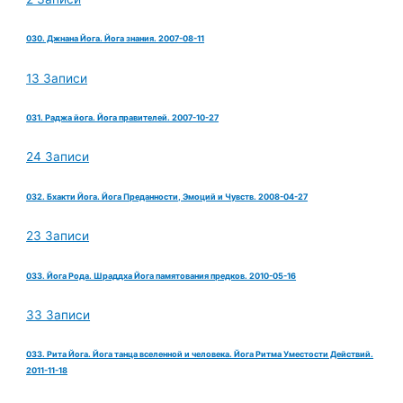
030. Джнана Йога. Йога знания. 2007-08-11
13 Записи
031. Раджа йога. Йога правителей. 2007-10-27
24 Записи
032. Бхакти Йога. Йога Преданности, Эмоций и Чувств. 2008-04-27
23 Записи
033. Йога Рода. Шраддха Йога памятования предков. 2010-05-16
33 Записи
033. Рита Йога. Йога танца вселенной и человека. Йога Ритма Уместости Действий.
2011-11-18