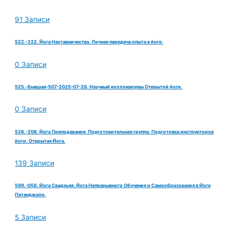
91 Записи
522.-222. Йога Наставничества. Личная передача опыта в йоге.
0 Записи
525.-бывшая-507-2025-07-28. Научный коллоквиумы Открытой йоги.
0 Записи
526.-206. Йога Преподавания. Подготовительная группа. Подготовка инструкторов
йоги. Открытая Йога.
139 Записи
599.-058. Йога Свадхьяя. Йога Непрерывного Обучения и Самообразования в Йоге
Патанджали.
5 Записи