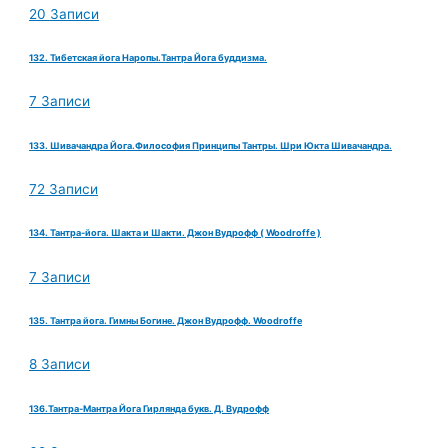
20 Записи
132. Тибетская йога Наропы.Тантра Йога буддизма.
7 Записи
133. Шивачандра Йога.Философия Принципы Тантры. Шри Юкта Шивачандра.
72 Записи
134. Тантра-йога. Шакта и Шакти. Джон Вудрофф ( Woodroffe )
7 Записи
135. Тантра йога. Гимны Богине. Джон Вудрофф. Woodroffe
8 Записи
136.Тантра-Мантра Йога Гирлянда букв. Д. Вудрофф