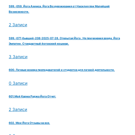
599.-059. Йога Ахимса. Йога Воздерживания от Насилия при Малейшей
Возможности.
2 Записи
599.-077-бывший-208-2025-07-28. Открытая Йога . Не причинения вреда. Йога
Эмпатии. Стандартный йоговский кошмар.
3 Записи
600. Личные номера преподавателей и студентов для личной деятельности.
0 Записи
601.Мой Карма Раджа Йога Отчет.
2 Записи
602. Мои Йога Отзывы на все.