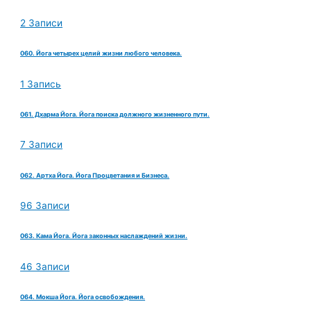
2 Записи
060. Йога четырех целий жизни любого человека.
1 Запись
061. Дхарма Йога. Йога поиска должного жизненного пути.
7 Записи
062. Артха Йога. Йога Процветания и Бизнеса.
96 Записи
063. Кама Йога. Йога законных наслаждений жизни.
46 Записи
064. Мокша Йога. Йога освобождения.