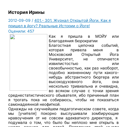
История Ирины
2012-09-09
/
401.- 301. Журнал Открытой Йоги. Как я
пришел в йогу? Реальные Истории о Йоге!
Оценили:
457
Как я пришла в МОЙУ или
Благодеяния бюрократии
Благостная цепочка событий,
которая привела меня в
Московский Открытый Йога
Университет, не отличается
извилистостью или
своеобычностью, как раз наоборот,
подобно жизненному пути какого-
нибудь абстрактного бюргера или
высокодуховного йога, она
несколько тривиальна и очевидна,
во всяком случае с точки зрения
среднестатистического обывателя, ибо причинный план
я трогать пока не собираюсь, чтобы не показаться
самонадеянной неофиткой.
Однажды на скучнейшем педагогическом совете, когда
мы [учителя] покорно выслушивали зомбирующие
нравоучения от не совсем адекватного директора, я
подумала о том, что было бы неплохо мне открыть в