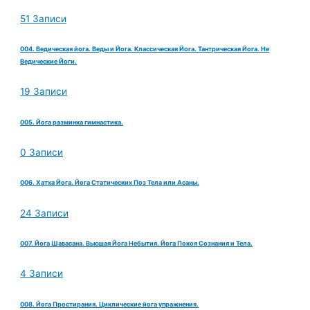
51 Записи
004. Ведическая йога. Веды и Йога. Классическая Йога. Тантрическая Йога. Не
Ведические Йоги.
19 Записи
005. Йога разминка гимнастика.
0 Записи
006. Хатха Йога. Йога Статических Поз Тела или Асаны.
24 Записи
007. Йога Шавасана. Высшая Йога Небытия. Йога Покоя Сознания и Тела.
4 Записи
008. Йога Простирания. Циклические йога упражнения.