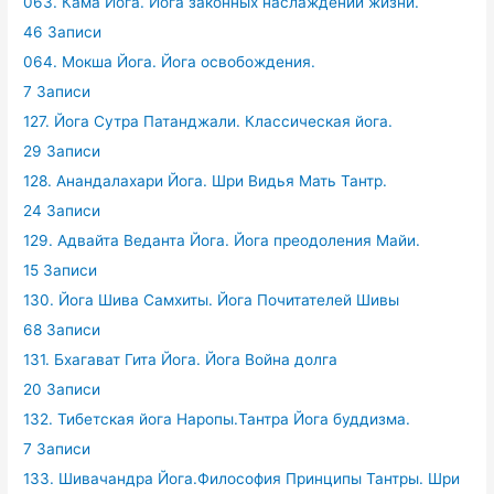
063. Кама Йога. Йога законных наслаждений жизни.
46 Записи
064. Мокша Йога. Йога освобождения.
7 Записи
127. Йога Сутра Патанджали. Классическая йога.
29 Записи
128. Анандалахари Йога. Шри Видья Мать Тантр.
24 Записи
129. Адвайта Веданта Йога. Йога преодоления Майи.
15 Записи
130. Йога Шива Самхиты. Йога Почитателей Шивы
68 Записи
131. Бхагават Гита Йога. Йога Война долга
20 Записи
132. Тибетская йога Наропы.Тантра Йога буддизма.
7 Записи
133. Шивачандра Йога.Философия Принципы Тантры. Шри