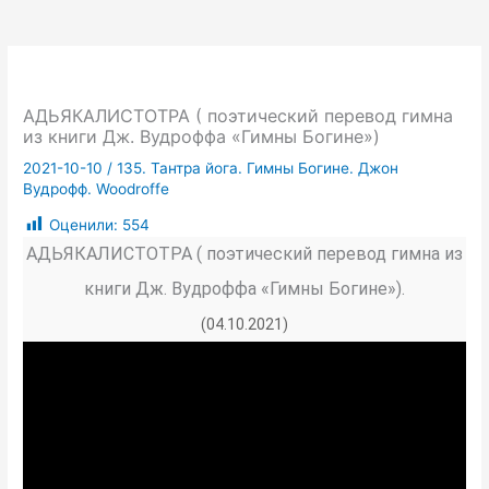
АДЬЯКАЛИСТОТРА ( поэтический перевод гимна
из книги Дж. Вудроффа «Гимны Богине»)
2021-10-10
/
135. Тантра йога. Гимны Богине. Джон
Вудрофф. Woodroffe
Оценили:
554
АДЬЯКАЛИСТОТРА ( поэтический перевод гимна из
книги Дж. Вудроффа «Гимны Богине»).
(04.10.2021)