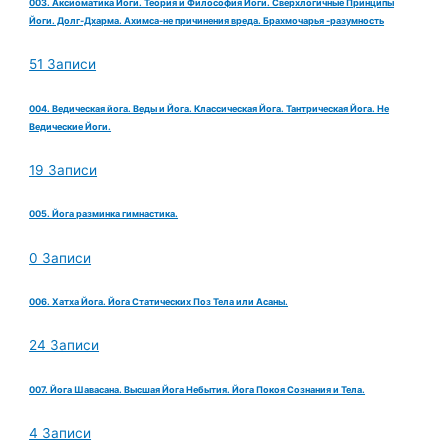
003. Аксиоматика Йоги. Теория и Философия Йоги. Сверхлогичные Принципы
Йоги. Долг-Дхарма. Ахимса-не причинения вреда. Брахмочарья -разумность
51 Записи
004. Ведическая йога. Веды и Йога. Классическая Йога. Тантрическая Йога. Не
Ведические Йоги.
19 Записи
005. Йога разминка гимнастика.
0 Записи
006. Хатха Йога. Йога Статических Поз Тела или Асаны.
24 Записи
007. Йога Шавасана. Высшая Йога Небытия. Йога Покоя Сознания и Тела.
4 Записи