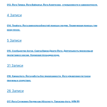
013. Йога Тапаса. Йога Вайрагья. Йога Аскетизма , отрешонности и самоконтроля.
4 Записи
014. Прайога. Йога сверхспособностей помощи людям. Праническая помощь тем
кому плохо.
5 Записи
015. Сообщество йогов. Сангха Варна Джати Йога. Деятельность приносящая
пропитание в жизни. Кормовая площадка рода.
31 Записи
016. Карма йога. Йога работы без привязанности. Йога управления потоком
причины и следствия.
26 Записи
017. Йога Служения Людям как Абсолюту. Парасэва-йога. परसेवा योग