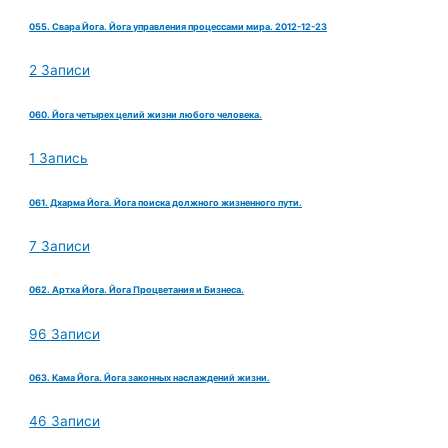
055. Свара Йога. Йога управления процессами мира. 2012-12-23
2 Записи
060. Йога четырех целий жизни любого человека.
1 Запись
061. Дхарма Йога. Йога поиска должного жизненного пути.
7 Записи
062. Артха Йога. Йога Процветания и Бизнеса.
96 Записи
063. Кама Йога. Йога законных наслаждений жизни.
46 Записи