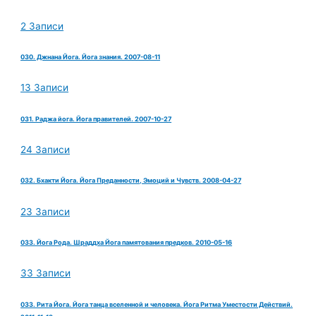
2 Записи
030. Джнана Йога. Йога знания. 2007-08-11
13 Записи
031. Раджа йога. Йога правителей. 2007-10-27
24 Записи
032. Бхакти Йога. Йога Преданности, Эмоций и Чувств. 2008-04-27
23 Записи
033. Йога Рода. Шраддха Йога памятования предков. 2010-05-16
33 Записи
033. Рита Йога. Йога танца вселенной и человека. Йога Ритма Уместости Действий.