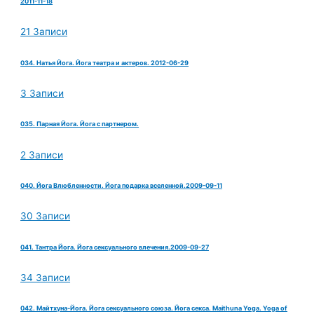
2011-11-18
21 Записи
034. Натья Йога. Йога театра и актеров. 2012-06-29
3 Записи
035. Парная Йога. Йога с партнером.
2 Записи
040. Йога Влюбленности. Йога подарка вселенной.2009-09-11
30 Записи
041. Тантра Йога. Йога сексуального влечения.2009-09-27
34 Записи
042. Майтхуна-Йога. Йога сексуального союза. Йога секса. Maithuna Yoga. Yoga of