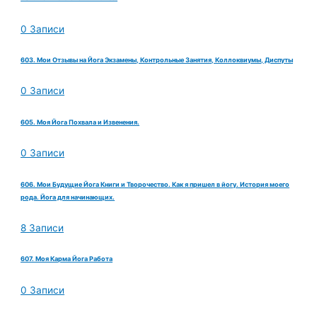
0 Записи
603. Мои Отзывы на Йога Экзамены, Контрольные Занятия, Коллоквиумы, Диспуты
0 Записи
605. Моя Йога Похвала и Извенения.
0 Записи
606. Мои Будущие Йога Книги и Творочество. Как я пришел в йогу. История моего
рода. Йога для начинающих.
8 Записи
607. Моя Карма Йога Работа
0 Записи