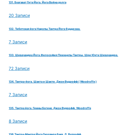
131. Бхагават Гита Йога. Йога Война долга
20 Записи
132. Тибетская йога Наропы.Тантра Йога буддизма.
7 Записи
133. Шивачандра Йога.Философия Принципы Тантры. Шри Юкта Шивачандра.
72 Записи
134. Тантра-йога. Шакта и Шакти. Джон Вудрофф ( Woodroffe )
7 Записи
135. Тантра йога. Гимны Богине. Джон Вудрофф. Woodroffe
8 Записи
136.Тантра-Мантра Йога Гирлянда букв. Д. Вудрофф