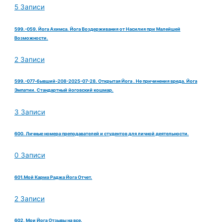
5 Записи
599.-059. Йога Ахимса. Йога Воздерживания от Насилия при Малейшей
Возможности.
2 Записи
599.-077-бывший-208-2025-07-28. Открытая Йога . Не причинения вреда. Йога
Эмпатии. Стандартный йоговский кошмар.
3 Записи
600. Личные номера преподавателей и студентов для личной деятельности.
0 Записи
601.Мой Карма Раджа Йога Отчет.
2 Записи
602. Мои Йога Отзывы на все.