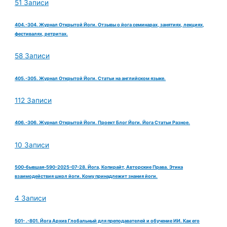
51 Записи
404.-304. Журнал Открытой Йоги. Отзывы о йога семинарах, занятиях, лекциях,
фестивалях, ретритах.
58 Записи
405.-305. Журнал Открытой Йоги. Статьи на английском языке.
112 Записи
406.-306. Журнал Открытой Йоги. Проект Блог Йоги. Йога Статьи Разное.
10 Записи
500-бывшая-590-2025-07-28. Йога, Копирайт, Авторские Права. Этика
взаимодействия школ йоги. Кому принадлежит знания йоги.
4 Записи
501- .-801. Йога Архив Глобальный для преподавателей и обучение ИИ. Как его