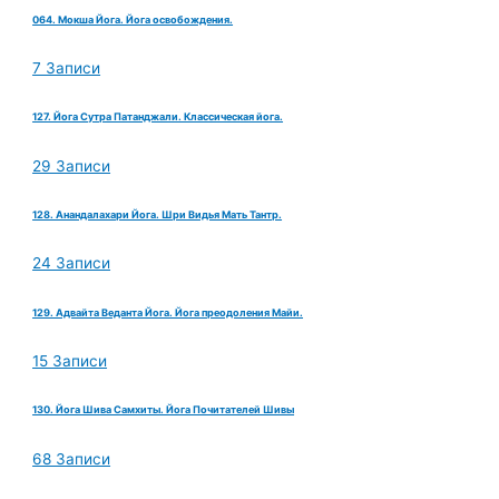
064. Мокша Йога. Йога освобождения.
7 Записи
127. Йога Сутра Патанджали. Классическая йога.
29 Записи
128. Анандалахари Йога. Шри Видья Мать Тантр.
24 Записи
129. Адвайта Веданта Йога. Йога преодоления Майи.
15 Записи
130. Йога Шива Самхиты. Йога Почитателей Шивы
68 Записи