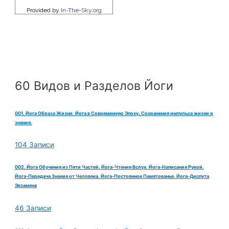
60 Видов и Разделов Йоги
001. Йога Образа Жизни. Йога в Современную Эпоху. Сохранения импульса жизни и
знания.
104 Записи
002. Йога Обучения из Пяти Частей. Йога-Чтения Вслух. Йога-Написания Рукой.
Йога-Передача Знания от Человека. Йога-Постоянное Памятованье. Йога-Диспута
Экзамена
46 Записи