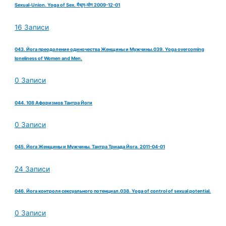
Sexual-Union. Yoga of Sex. मैथुन-योग 2009-12-01
16 Записи
043. Йога преодоление одиночества Женщины и Мужчины.039. Yoga overcoming
loneliness of Women and Men.
0 Записи
044. 108 Афоризмов Тантра Йоги
0 Записи
045. Йога Женщины и Мужчины. Тантра Триада Йога. 2011-04-01
24 Записи
046. Йога контроля сексуального потенциал.038. Yoga of control of sexual potential.
0 Записи