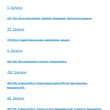
0 Записи
341.-502. Йога и Английский, Санскрит, Ведийский. Теория йога перевода.
20 Записи
375-Йога и Заработок на жизнь, компетенции, карьера
0 Записи
400-202. Йога в Вопросах и Ответах. Открытая Йога.
262 Записи
400-209. Открытая Йога. Практические занятия Йогой. Мастерклассы.
Воркшопы.УПЗ.
86 Записи
400-210. Открытой Йога. Лекции по йоге преподавателей, студентов, выпускников.