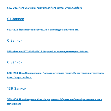
510.-205. Йога Обучения. Как учиться Йоге с нуля. Открытая Йога
91 Записи
522.-222. Йога Наставничества. Личная передача опыта в йоге.
0 Записи
525.-бывшая-507-2025-07-28. Научный коллоквиумы Открытой йоги.
0 Записи
526.-206. Йога Преподавания. Подготовительная группа. Подготовка инструкторов
йоги. Открытая Йога.
139 Записи
599.-058. Йога Свадхьяя. Йога Непрерывного Обучения и Самообразования в Йоге
Патанджали.