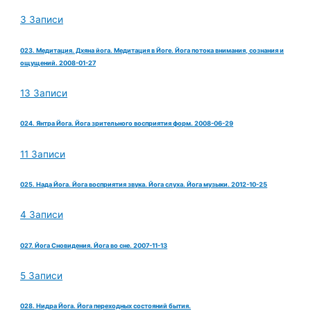
3 Записи
023. Медитация. Дхяна йога. Медитация в Йоге. Йога потока внимания, сознания и
ощущений. 2008-01-27
13 Записи
024. Янтра Йога. Йога зрительного восприятия форм. 2008-06-29
11 Записи
025. Нада Йога. Йога восприятия звука. Йога слуха. Йога музыки. 2012-10-25
4 Записи
027. Йога Сновидения. Йога во сне. 2007-11-13
5 Записи
028. Нидра Йога. Йога переходных состояний бытия.