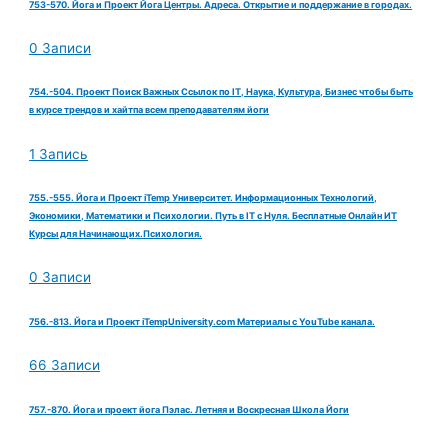
753-570. Йога и Проект Йога Центры. Адреса. Открытие и поддержание в городах.
0 Записи
754.-504. Проект Поиск Важных Ссылок по IT, Наука, Культура, Бизнес чтобы быть
в курсе трендов и хайтпа всем преподавателям йоги
1 Запись
755.-555. Йога и Проект iTemp Университет. Информационных Технологий,
Экономики, Математики и Психологии. Путь в IT с Нуля. Бесплатные Онлайн ИТ
Курсы для Начинающих.Психология.
0 Записи
756.-813. Йога и Проект iTempUniversity.com Материалы с YouTube канала.
66 Записи
757.-870. Йога и проект йога Пэлас. Летняя и Воскресная Школа Йоги