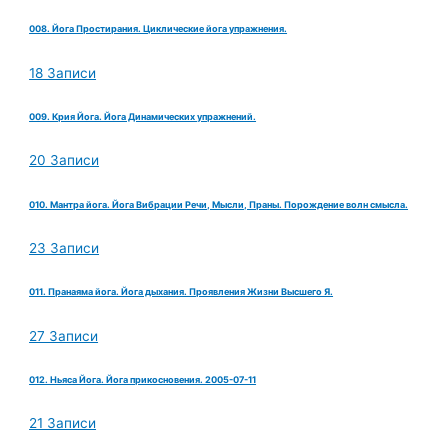
008. Йога Простирания. Циклические йога упражнения.
18 Записи
009. Крия Йога. Йога Динамических упражнений.
20 Записи
010. Мантра йога. Йога Вибрации Речи, Мысли, Праны. Порождение волн смысла.
23 Записи
011. Пранаяма йога. Йога дыхания. Проявления Жизни Высшего Я.
27 Записи
012. Ньяса Йога. Йога прикосновения. 2005-07-11
21 Записи