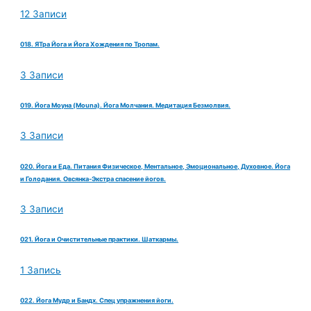
12 Записи
018. ЯТра Йога и Йога Хождения по Тропам.
3 Записи
019. Йога Моуна (Mouna). Йога Молчания. Медитация Безмолвия.
3 Записи
020. Йога и Еда. Питания Физическое, Ментальное, Эмоциональное, Духовное. Йога
и Голодания. Овсянка-Экстра спасение йогов.
3 Записи
021. Йога и Очистительные практики. Шаткармы.
1 Запись
022. Йога Мудр и Бандх. Спец упражнения йоги.