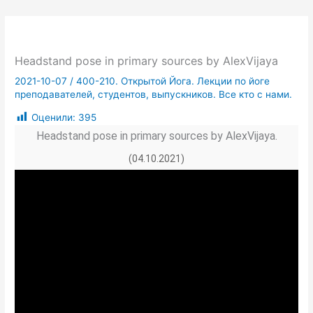
Headstand pose in primary sources by AlexVijaya
2021-10-07
/
400-210. Открытой Йога. Лекции по йоге
преподавателей, студентов, выпускников. Все кто с нами.
Оценили:
395
Headstand pose in primary sources by AlexVijaya.
(04.10.2021)