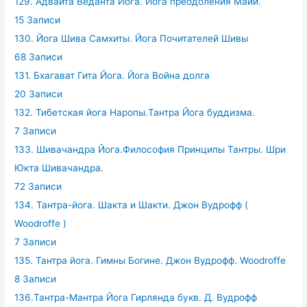
129. Адвайта Веданта Йога. Йога преодоления Майи.
15 Записи
130. Йога Шива Самхиты. Йога Почитателей Шивы
68 Записи
131. Бхагават Гита Йога. Йога Война долга
20 Записи
132. Тибетская йога Наропы.Тантра Йога буддизма.
7 Записи
133. Шивачандра Йога.Философия Принципы Тантры. Шри
Юкта Шивачандра.
72 Записи
134. Тантра-йога. Шакта и Шакти. Джон Вудрофф (
Woodroffe )
7 Записи
135. Тантра йога. Гимны Богине. Джон Вудрофф. Woodroffe
8 Записи
136.Тантра-Мантра Йога Гирлянда букв. Д. Вудрофф