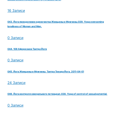
16 Записи
043. Йога преодоление одиночества Женщины и Мужчины.039. Yoga overcoming
loneliness of Women and Men.
0 Записи
044. 108 Афоризмов Тантра Йоги
0 Записи
045. Йога Женщины и Мужчины. Тантра Триада Йога. 2011-04-01
24 Записи
046. Йога контроля сексуального потенциал.038. Yoga of control of sexual potential.
0 Записи