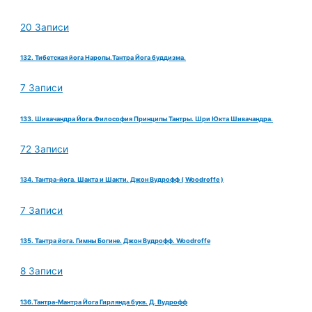
20 Записи
132. Тибетская йога Наропы.Тантра Йога буддизма.
7 Записи
133. Шивачандра Йога.Философия Принципы Тантры. Шри Юкта Шивачандра.
72 Записи
134. Тантра-йога. Шакта и Шакти. Джон Вудрофф ( Woodroffe )
7 Записи
135. Тантра йога. Гимны Богине. Джон Вудрофф. Woodroffe
8 Записи
136.Тантра-Мантра Йога Гирлянда букв. Д. Вудрофф