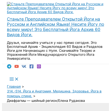
Перейти
к
содержимому
Станьте Преподавателем Открытой Йоги на
Русском и Английском Языке! Несите Йогу по
всему миру! Это Бесплатный Йога Архив 60
Видов Йоги.
Друзья, начинайте учиться у нас прямо сегодня. Это
Бесплатный Архив - Энциклопедия 60 Видов и Разделов
Йоги для Начинающих с Нуля. Скачивайте Теорию и
Упражнений Йоги Международного Открытого Йога
Университета.
Поиск
Main
Menu
Главная
314.-514. Йога и Анатомия, Медицина, Здоровье. Йога в
помощь спине.
Диафрагмы — шейный регион/Елена Рудакова