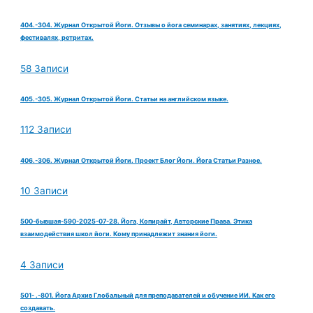
404.-304. Журнал Открытой Йоги. Отзывы о йога семинарах, занятиях, лекциях,
фестивалях, ретритах.
58 Записи
405.-305. Журнал Открытой Йоги. Статьи на английском языке.
112 Записи
406.-306. Журнал Открытой Йоги. Проект Блог Йоги. Йога Статьи Разное.
10 Записи
500-бывшая-590-2025-07-28. Йога, Копирайт, Авторские Права. Этика
взаимодействия школ йоги. Кому принадлежит знания йоги.
4 Записи
501- .-801. Йога Архив Глобальный для преподавателей и обучение ИИ. Как его
создавать.