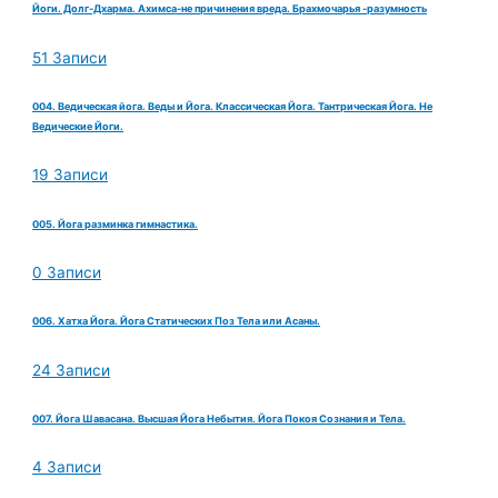
Йоги. Долг-Дхарма. Ахимса-не причинения вреда. Брахмочарья -разумность
51 Записи
004. Ведическая йога. Веды и Йога. Классическая Йога. Тантрическая Йога. Не
Ведические Йоги.
19 Записи
005. Йога разминка гимнастика.
0 Записи
006. Хатха Йога. Йога Статических Поз Тела или Асаны.
24 Записи
007. Йога Шавасана. Высшая Йога Небытия. Йога Покоя Сознания и Тела.
4 Записи