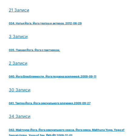
21 Записи
034. Натья Йога. Йога театра и актеров. 2012-06-29
3 Записи
035. Парная Йога. Йога с партнером.
2 Записи
040. Йога Влюбленности. Йога подарка вселенной.2009-09-11
30 Записи
041. Тантра Йога. Йога сексуального влечения.2009-09-27
34 Записи
042. Майтхуна-Йога. Йога сексуального союза. Йога секса. Maithuna Yoga. Yoga of
Sexual-Union. Yoga of Sex. मैथुन-योग 2009-12-01