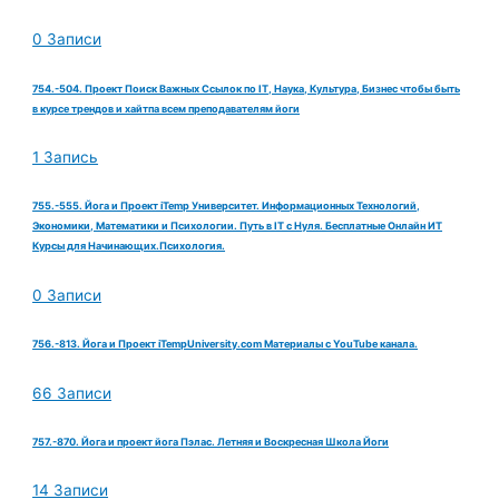
0 Записи
754.-504. Проект Поиск Важных Ссылок по IT, Наука, Культура, Бизнес чтобы быть
в курсе трендов и хайтпа всем преподавателям йоги
1 Запись
755.-555. Йога и Проект iTemp Университет. Информационных Технологий,
Экономики, Математики и Психологии. Путь в IT с Нуля. Бесплатные Онлайн ИТ
Курсы для Начинающих.Психология.
0 Записи
756.-813. Йога и Проект iTempUniversity.com Материалы с YouTube канала.
66 Записи
757.-870. Йога и проект йога Пэлас. Летняя и Воскресная Школа Йоги
14 Записи