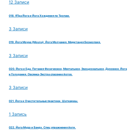
12 Записи
018. ЯТра Йога и Йога Хождения по Тропам.
3 Записи
019. Йога Моуна (Mouna). Йога Молчания. Медитация Безмолвия.
3 Записи
020. Йога и Еда. Питания Физическое, Ментальное, Эмоциональное, Духовное. Йога
и Голодания. Овсянка-Экстра спасение йогов.
3 Записи
021. Йога и Очистительные практики. Шаткармы.
1 Запись
022. Йога Мудр и Бандх. Спец упражнения йоги.