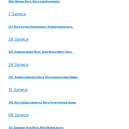
064. Мокша Йога. Йога освобождения.
7 Записи
127. Йога Сутра Патанджали. Классическая йога.
29 Записи
128. Анандалахари Йога. Шри Видья Мать Тантр.
24 Записи
129. Адвайта Веданта Йога. Йога преодоления Майи.
15 Записи
130. Йога Шива Самхиты. Йога Почитателей Шивы
68 Записи
131. Бхагават Гита Йога. Йога Война долга