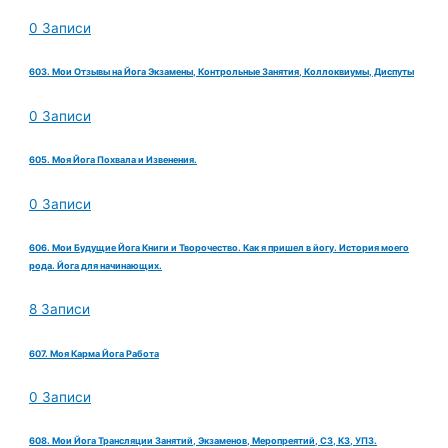
0 Записи
603. Мои Отзывы на Йога Экзамены, Контрольные Занятия, Коллоквиумы, Диспуты
0 Записи
605. Моя Йога Похвала и Извенения.
0 Записи
606. Мои Будущие Йога Книги и Творочество. Как я пришел в йогу. История моего
рода. Йога для начинающих.
8 Записи
607. Моя Карма Йога Работа
0 Записи
608. Мои Йога Трансляции Занятий, Экзаменов, Меропреятий, СЗ, КЗ, УПЗ.