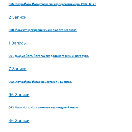
055. Свара Йога. Йога управления процессами мира. 2012-12-23
2 Записи
060. Йога четырех целий жизни любого человека.
1 Запись
061. Дхарма Йога. Йога поиска должного жизненного пути.
7 Записи
062. Артха Йога. Йога Процветания и Бизнеса.
96 Записи
063. Кама Йога. Йога законных наслаждений жизни.
46 Записи