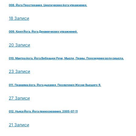
008. Йога Простирания. Циклические йога упражнения.
18 Записи
009. Крия Йога. Йога Динамических упражнений.
20 Записи
010. Мантра йога. Йога Вибрации Речи, Мысли, Праны. Порождение волн смысла.
23 Записи
011. Пранаяма йога. Йога дыхания. Проявления Жизни Высшего Я.
27 Записи
012. Ньяса Йога. Йога прикосновения. 2005-07-11
21 Записи