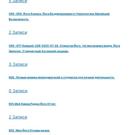
5 Записи
599.-059. Йога Ахимса. Йога Воздерживания от Насилия при Малейшей
Возможности.
2 Записи
599.-077-бывший-208-2025-07-28. Открытая Йога . Не причинения вреда. Йога
Эмпатии. Стандартный йоговский кошмар.
3 Записи
600. Личные номера преподавателей и студентов для личной деятельности.
0 Записи
601.Мой Карма Раджа Йога Отчет.
2 Записи
602. Мои Йога Отзывы на все.