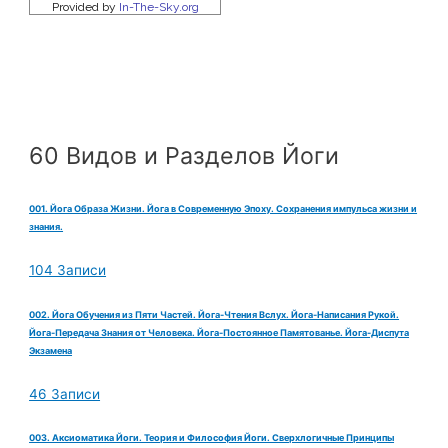
60 Видов и Разделов Йоги
001. Йога Образа Жизни. Йога в Современную Эпоху. Сохранения импульса жизни и
знания.
104 Записи
002. Йога Обучения из Пяти Частей. Йога-Чтения Вслух. Йога-Написания Рукой.
Йога-Передача Знания от Человека. Йога-Постоянное Памятованье. Йога-Диспута
Экзамена
46 Записи
003. Аксиоматика Йоги. Теория и Философия Йоги. Сверхлогичные Принципы