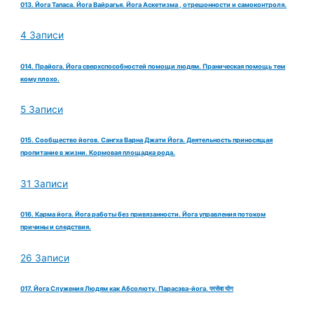
013. Йога Тапаса. Йога Вайрагья. Йога Аскетизма , отрешонности и самоконтроля.
4 Записи
014. Прайога. Йога сверхспособностей помощи людям. Праническая помощь тем
кому плохо.
5 Записи
015. Сообщество йогов. Сангха Варна Джати Йога. Деятельность приносящая
пропитание в жизни. Кормовая площадка рода.
31 Записи
016. Карма йога. Йога работы без привязанности. Йога управления потоком
причины и следствия.
26 Записи
017. Йога Служения Людям как Абсолюту. Парасэва-йога. परसेवा योग