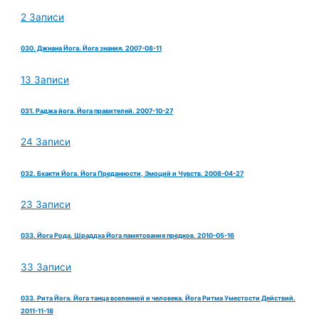
2 Записи
030. Джнана Йога. Йога знания. 2007-08-11
13 Записи
031. Раджа йога. Йога правителей. 2007-10-27
24 Записи
032. Бхакти Йога. Йога Преданности, Эмоций и Чувств. 2008-04-27
23 Записи
033. Йога Рода. Шраддха Йога памятования предков. 2010-05-16
33 Записи
033. Рита Йога. Йога танца вселенной и человека. Йога Ритма Уместости Действий.
2011-11-18