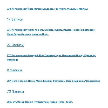
770.Йога и Проект Йога Магазины Адреса. Где Купить Фильмы и Мантры.
17 Записи
771. Йога и Проект Книги по йоге. Скачать, Купить, Издать, Платно и Бесплатно.
Наши Видео Фильмы , книги по Йоге .
27 Записи
777. Йога и проект Выездной Йога Семинар 3 дня. Павловский Посад. Кунсангар.
OpenYoga
0 Записи
787. Йога и проект. Йога и Море. Кемпинг Фестиваль, Йога Семинар на Черном море
73 Записи
790.-811. Йога и Проект Путешествия. Индия, Непал, Тибет.