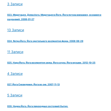
3 Записи
023. Медитация. Дхяна йога. Медитация в Йоге. Йога потока внимания, сознания и
ощущений. 2008-01-27
13 Записи
024. Янтра Йога. Йога зрительного восприятия форм. 2008-06-29
11 Записи
025. Нада Йога. Йога восприятия звука. Йога слуха. Йога музыки. 2012-10-25
4 Записи
027. Йога Сновидения. Йога во сне. 2007-11-13
5 Записи
028. Нидра Йога. Йога переходных состояний бытия.