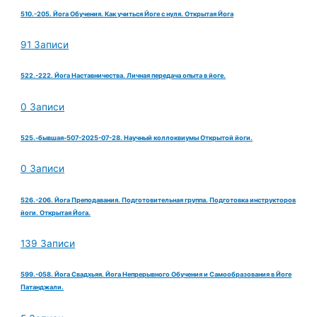
510.-205. Йога Обучения. Как учиться Йоге с нуля. Открытая Йога
91 Записи
522.-222. Йога Наставничества. Личная передача опыта в йоге.
0 Записи
525.-бывшая-507-2025-07-28. Научный коллоквиумы Открытой йоги.
0 Записи
526.-206. Йога Преподавания. Подготовительная группа. Подготовка инструкторов
йоги. Открытая Йога.
139 Записи
599.-058. Йога Свадхьяя. Йога Непрерывного Обучения и Самообразования в Йоге
Патанджали.