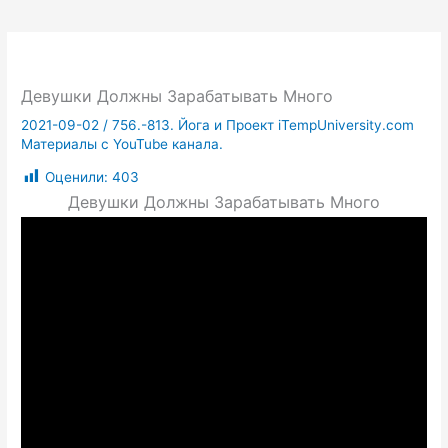
Девушки Должны Зарабатывать Много
2021-09-02
/
756.-813. Йога и Проект iTempUniversity.com
Материалы с YouTube канала.
Оценили:
403
Девушки Должны Зарабатывать Много