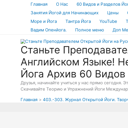
Перейти
Главная
О Нас
60 Видов и Разделов Йо
к
Занятия Йогой для Начинающих
Цены
содержимому
Море и Йога
Тантра Йога
YouTube
Вадим Опенйога.
Полное меню
Доп М
Станьте Преподавате
Английском Языке! Н
Йога Архив 60 Видов
Друзья, начинайте учиться у нас прямо сегодня. 
Скачивайте Теорию и Упражнений Йоги Междунаро
Главная
403.-303. Журнал Открытой Йоги. Твор