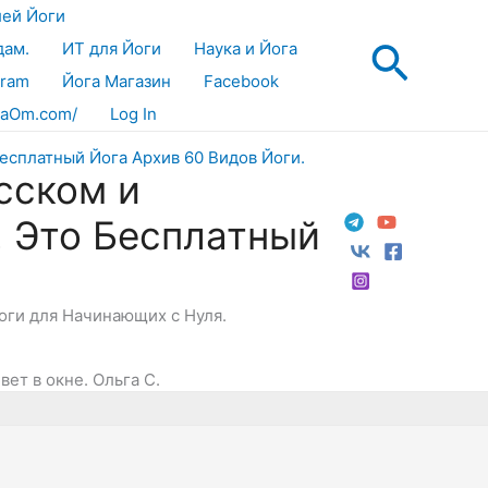
лей Йоги
Поис
дам.
ИТ для Йоги
Наука и Йога
gram
Йога Магазин
Facebook
aOm.com/
Log In
сском и
! Это Бесплатный
Йоги для Начинающих с Нуля.
вет в окне. Ольга С.