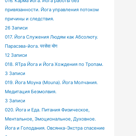
016. Карма йога. Йога работы без
привязанности. Йога управления потоком
причины и следствия.
26 Записи
017. Йога Служения Людям как Абсолюту.
Парасэва-йога. परसेवा योग
12 Записи
018. ЯТра Йога и Йога Хождения по Тропам.
3 Записи
019. Йога Моуна (Mouna). Йога Молчания.
Медитация Безмолвия.
3 Записи
020. Йога и Еда. Питания Физическое,
Ментальное, Эмоциональное, Духовное.
Йога и Голодания. Овсянка-Экстра спасение