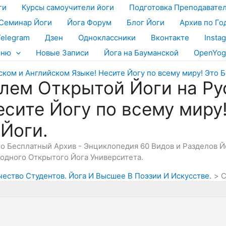
ги
Курсы самоучители йоги
Подготовка Преподавате
Семинар Йоги
Йога Форум
Блог Йоги
Архив по Го
Telegram
Дзен
Одноклассники
Вконтакте
Insta
еню
Новые Записи
Йога на Бауманской
OpenYog
лем Открытой Йоги на Ру
есите Йогу по всему миру
 Йоги.
Это Бесплатный Архив - Энциклопедия 60 Видов и Разделов 
дного Открытого Йога Университета.
чество Студентов. Йога И Высшее В Поэзии И Искусстве.
C