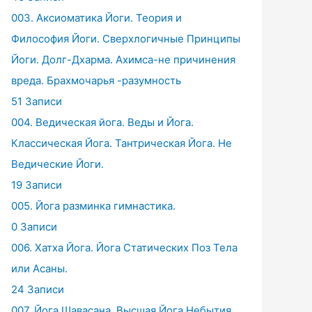
003. Аксиоматика Йоги. Теория и
Философия Йоги. Сверхлогичные Принципы
Йоги. Долг-Дхарма. Ахимса-не причинения
вреда. Брахмочарья -разумность
51 Записи
004. Ведическая йога. Веды и Йога.
Классическая Йога. Тантрическая Йога. Не
Ведические Йоги.
19 Записи
005. Йога разминка гимнастика.
0 Записи
006. Хатха Йога. Йога Статических Поз Тела
или Асаны.
24 Записи
007. Йога Шавасана. Высшая Йога Небытия.