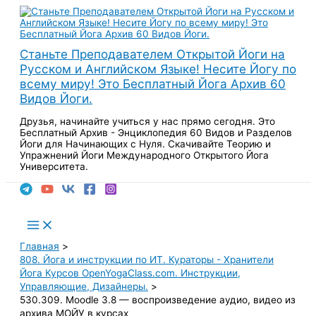
Перейти
к
содержимому
Станьте Преподавателем Открытой Йоги на
Русском и Английском Языке! Несите Йогу по
всему миру! Это Бесплатный Йога Архив 60
Видов Йоги.
Друзья, начинайте учиться у нас прямо сегодня. Это
Бесплатный Архив - Энциклопедия 60 Видов и Разделов
Йоги для Начинающих с Нуля. Скачивайте Теорию и
Упражнений Йоги Международного Открытого Йога
Университета.
Поиск
Main
Menu
Главная
808. Йога и инструкции по ИТ. Кураторы - Хранители
Йога Курсов OpenYogaClass.com. Инструкции,
Управляющие, Дизайнеры.
530.309. Moodle 3.8 — воспроизведение аудио, видео из
архива МОЙУ в курсах