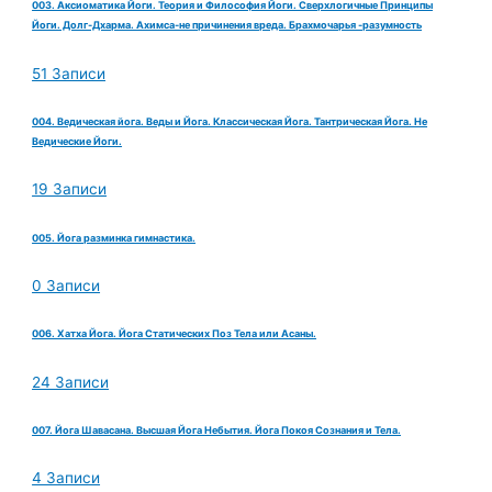
003. Аксиоматика Йоги. Теория и Философия Йоги. Сверхлогичные Принципы
Йоги. Долг-Дхарма. Ахимса-не причинения вреда. Брахмочарья -разумность
51 Записи
004. Ведическая йога. Веды и Йога. Классическая Йога. Тантрическая Йога. Не
Ведические Йоги.
19 Записи
005. Йога разминка гимнастика.
0 Записи
006. Хатха Йога. Йога Статических Поз Тела или Асаны.
24 Записи
007. Йога Шавасана. Высшая Йога Небытия. Йога Покоя Сознания и Тела.
4 Записи