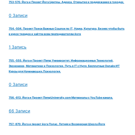
753-570. Йога и Проект Йога Центры. Адреса. Открытие и поддержание в городах.
0 Записи
754.-504. Проект Поиск Важных Ссылок по IT, Наука, Культура, Бизнес чтобы быть
в курсе трендов и хайтпа всем преподавателям йоги
1 Запись
755.-555. Йога и Проект iTemp Университет. Информационных Технологий,
Экономики, Математики и Психологии. Путь в IT с Нуля. Бесплатные Онлайн ИТ
Курсы для Начинающих.Психология.
0 Записи
756.-813. Йога и Проект iTempUniversity.com Материалы с YouTube канала.
66 Записи
757.-870. Йога и проект йога Пэлас. Летняя и Воскресная Школа Йоги