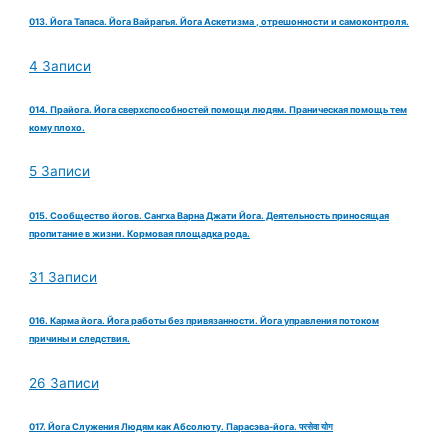
013. Йога Тапаса. Йога Вайрагья. Йога Аскетизма , отрешонности и самоконтроля.
4 Записи
014. Прайога. Йога сверхспособностей помощи людям. Праническая помощь тем
кому плохо.
5 Записи
015. Сообщество йогов. Сангха Варна Джати Йога. Деятельность приносящая
пропитание в жизни. Кормовая площадка рода.
31 Записи
016. Карма йога. Йога работы без привязанности. Йога управления потоком
причины и следствия.
26 Записи
017. Йога Служения Людям как Абсолюту. Парасэва-йога. परसेवा योग