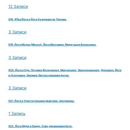
12 Записи
018. ЯТра Йога и Йога Хождения по Тропам.
3 Записи
019. Йога Моуна (Mouna). Йога Молчания. Медитация Безмолвия.
3 Записи
020. Йога и Еда. Питания Физическое, Ментальное, Эмоциональное, Духовное. Йога
и Голодания. Овсянка-Экстра спасение йогов.
3 Записи
021. Йога и Очистительные практики. Шаткармы.
1 Запись
022. Йога Мудр и Бандх. Спец упражнения йоги.