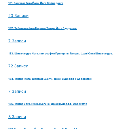
131. Бхагават Гита Йога. Йога Война долга
20 Записи
132. Тибетская йога Наропы.Тантра Йога буддизма.
7 Записи
133. Шивачандра Йога.Философия Принципы Тантры. Шри Юкта Шивачандра.
72 Записи
134. Тантра-йога. Шакта и Шакти. Джон Вудрофф ( Woodroffe )
7 Записи
135. Тантра йога. Гимны Богине. Джон Вудрофф. Woodroffe
8 Записи