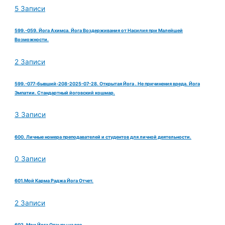
5 Записи
599.-059. Йога Ахимса. Йога Воздерживания от Насилия при Малейшей
Возможности.
2 Записи
599.-077-бывший-208-2025-07-28. Открытая Йога . Не причинения вреда. Йога
Эмпатии. Стандартный йоговский кошмар.
3 Записи
600. Личные номера преподавателей и студентов для личной деятельности.
0 Записи
601.Мой Карма Раджа Йога Отчет.
2 Записи
602. Мои Йога Отзывы на все.