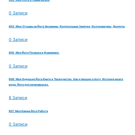
0 Записи
603. Мои Отзывы на Йога Экзамены, Контрольные Занятия, Коллоквиумы, Диспуты
0 Записи
605. Моя Йога Похвала и Извенения.
0 Записи
606. Мои Будущие Йога Книги и Творочество. Как я пришел в йогу. История моего
рода. Йога для начинающих.
8 Записи
607. Моя Карма Йога Работа
0 Записи