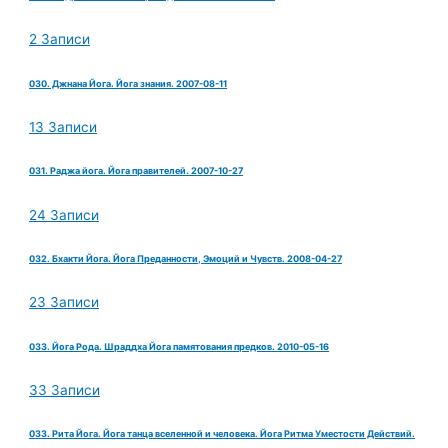
2 Записи
030. Джнана Йога. Йога знания. 2007-08-11
13 Записи
031. Раджа йога. Йога правителей. 2007-10-27
24 Записи
032. Бхакти Йога. Йога Преданности, Эмоций и Чувств. 2008-04-27
23 Записи
033. Йога Рода. Шраддха Йога памятования предков. 2010-05-16
33 Записи
033. Рита Йога. Йога танца вселенной и человека. Йога Ритма Уместости Действий.