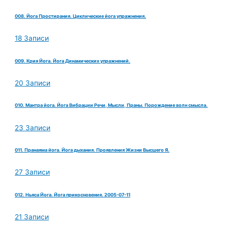
008. Йога Простирания. Циклические йога упражнения.
18 Записи
009. Крия Йога. Йога Динамических упражнений.
20 Записи
010. Мантра йога. Йога Вибрации Речи, Мысли, Праны. Порождение волн смысла.
23 Записи
011. Пранаяма йога. Йога дыхания. Проявления Жизни Высшего Я.
27 Записи
012. Ньяса Йога. Йога прикосновения. 2005-07-11
21 Записи