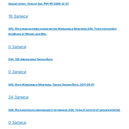
Sexual-Union. Yoga of Sex. मैथुन-योग 2009-12-01
16 Записи
043. Йога преодоление одиночества Женщины и Мужчины.039. Yoga overcoming
loneliness of Women and Men.
0 Записи
044. 108 Афоризмов Тантра Йоги
0 Записи
045. Йога Женщины и Мужчины. Тантра Триада Йога. 2011-04-01
24 Записи
046. Йога контроля сексуального потенциал.038. Yoga of control of sexual potential.
0 Записи