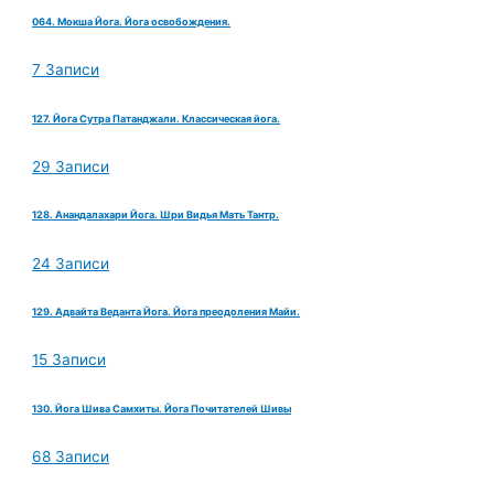
064. Мокша Йога. Йога освобождения.
7 Записи
127. Йога Сутра Патанджали. Классическая йога.
29 Записи
128. Анандалахари Йога. Шри Видья Мать Тантр.
24 Записи
129. Адвайта Веданта Йога. Йога преодоления Майи.
15 Записи
130. Йога Шива Самхиты. Йога Почитателей Шивы
68 Записи