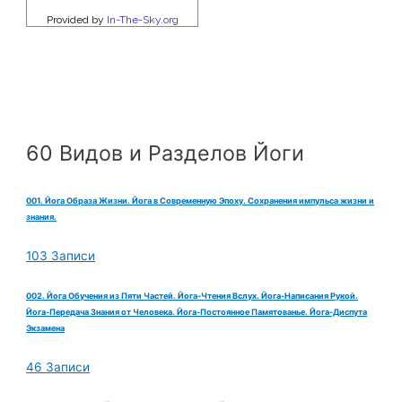
60 Видов и Разделов Йоги
001. Йога Образа Жизни. Йога в Современную Эпоху. Сохранения импульса жизни и
знания.
103 Записи
002. Йога Обучения из Пяти Частей. Йога-Чтения Вслух. Йога-Написания Рукой.
Йога-Передача Знания от Человека. Йога-Постоянное Памятованье. Йога-Диспута
Экзамена
46 Записи