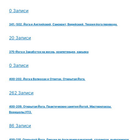
0 Записи
341.-502. Йога и Английский, Санскрит, Ведийский. Теория йога перевода.
20 Записи
375-Йога и Заработок на жизнь, компетенции, карьера
0 Записи
400-202. Йога в Вопросах и Ответах. Открытая Йога.
262 Записи
400-209. Открытая Йога. Практические занятия Йогой. Мастерклассы.
Воркшопы.УПЗ.
86 Записи
400-210. Открытой Йога. Лекции по йоге преподавателей, студентов, выпускников.