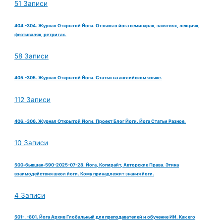
51 Записи
404.-304. Журнал Открытой Йоги. Отзывы о йога семинарах, занятиях, лекциях,
фестивалях, ретритах.
58 Записи
405.-305. Журнал Открытой Йоги. Статьи на английском языке.
112 Записи
406.-306. Журнал Открытой Йоги. Проект Блог Йоги. Йога Статьи Разное.
10 Записи
500-бывшая-590-2025-07-28. Йога, Копирайт, Авторские Права. Этика
взаимодействия школ йоги. Кому принадлежит знания йоги.
4 Записи
501- .-801. Йога Архив Глобальный для преподавателей и обучение ИИ. Как его