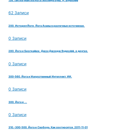
136.Тантра-Мантра Йога Гирлянда букв. Д. Вудрофф
62 Записи
200. История Йоги. Йога Асаны в различных источниках.
0 Записи
280. Йога и Биографии. Джон Джордж Вудрофф. и другие.
0 Записи
300-560. Йога и Искусственный Интеллект. ИИ.
0 Записи
300. Йога и ...
0 Записи
310.-300-500. Йога и Свобода. Как соотносятся. 2011-11-01