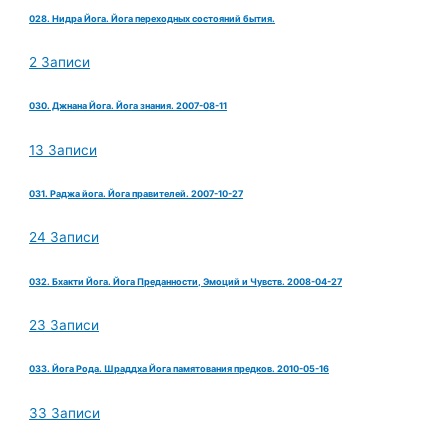
028. Нидра Йога. Йога переходных состояний бытия.
2 Записи
030. Джнана Йога. Йога знания. 2007-08-11
13 Записи
031. Раджа йога. Йога правителей. 2007-10-27
24 Записи
032. Бхакти Йога. Йога Преданности, Эмоций и Чувств. 2008-04-27
23 Записи
033. Йога Рода. Шраддха Йога памятования предков. 2010-05-16
33 Записи