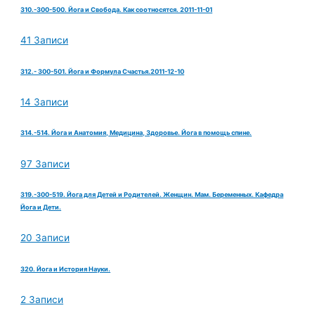
310.-300-500. Йога и Свобода. Как соотносятся. 2011-11-01
41 Записи
312.- 300-501. Йога и Формула Счастья.2011-12-10
14 Записи
314.-514. Йога и Анатомия, Медицина, Здоровье. Йога в помощь спине.
97 Записи
319.-300-519. Йога для Детей и Родителей. Женщин. Мам. Беременных. Кафедра
Йога и Дети.
20 Записи
320. Йога и История Науки.
2 Записи