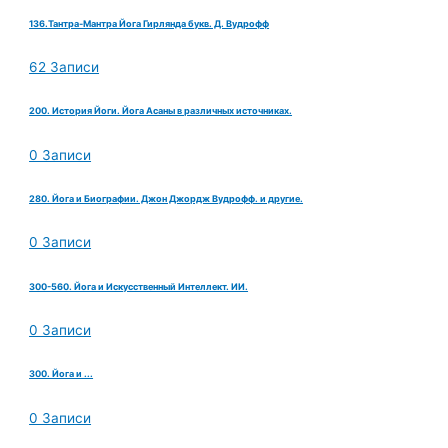
136.Тантра-Мантра Йога Гирлянда букв. Д. Вудрофф
62 Записи
200. История Йоги. Йога Асаны в различных источниках.
0 Записи
280. Йога и Биографии. Джон Джордж Вудрофф. и другие.
0 Записи
300-560. Йога и Искусственный Интеллект. ИИ.
0 Записи
300. Йога и ...
0 Записи