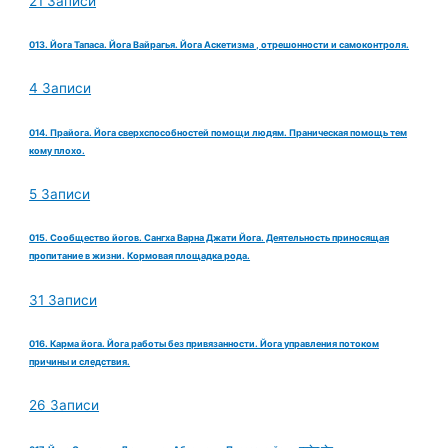
21 Записи
013. Йога Тапаса. Йога Вайрагья. Йога Аскетизма , отрешонности и самоконтроля.
4 Записи
014. Прайога. Йога сверхспособностей помощи людям. Праническая помощь тем
кому плохо.
5 Записи
015. Сообщество йогов. Сангха Варна Джати Йога. Деятельность приносящая
пропитание в жизни. Кормовая площадка рода.
31 Записи
016. Карма йога. Йога работы без привязанности. Йога управления потоком
причины и следствия.
26 Записи