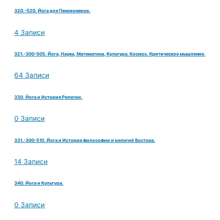
320.-520. Йога для Пенсионеров.
4 Записи
321.-300-505. Йога, Наука, Математика, Культура. Космос. Критическое мышление.
64 Записи
330. Йога и История Религии.
0 Записи
331.-300-510. Йога и История философии и религий Востока.
14 Записи
340. Йога и Культура.
0 Записи