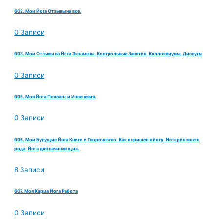
602. Мои Йога Отзывы на все.
0 Записи
603. Мои Отзывы на Йога Экзамены, Контрольные Занятия, Коллоквиумы, Диспуты
0 Записи
605. Моя Йога Похвала и Извенения.
0 Записи
606. Мои Будущие Йога Книги и Творочество. Как я пришел в йогу. История моего
рода. Йога для начинающих.
8 Записи
607. Моя Карма Йога Работа
0 Записи