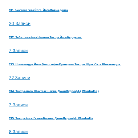
131. Бхагават Гита Йога. Йога Война долга
20 Записи
132. Тибетская йога Наропы.Тантра Йога буддизма.
7 Записи
133. Шивачандра Йога.Философия Принципы Тантры. Шри Юкта Шивачандра.
72 Записи
134. Тантра-йога. Шакта и Шакти. Джон Вудрофф ( Woodroffe )
7 Записи
135. Тантра йога. Гимны Богине. Джон Вудрофф. Woodroffe
8 Записи