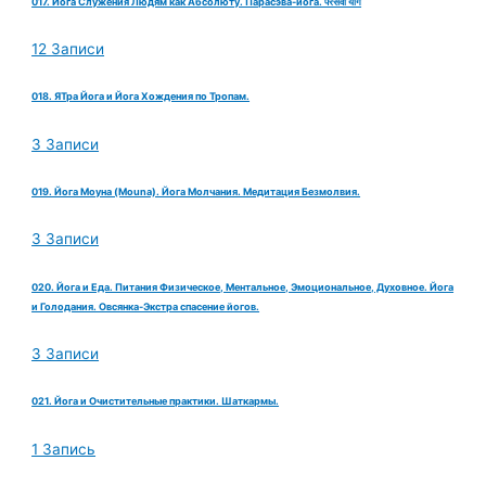
017. Йога Служения Людям как Абсолюту. Парасэва-йога. परसेवा योग
12 Записи
018. ЯТра Йога и Йога Хождения по Тропам.
3 Записи
019. Йога Моуна (Mouna). Йога Молчания. Медитация Безмолвия.
3 Записи
020. Йога и Еда. Питания Физическое, Ментальное, Эмоциональное, Духовное. Йога
и Голодания. Овсянка-Экстра спасение йогов.
3 Записи
021. Йога и Очистительные практики. Шаткармы.
1 Запись