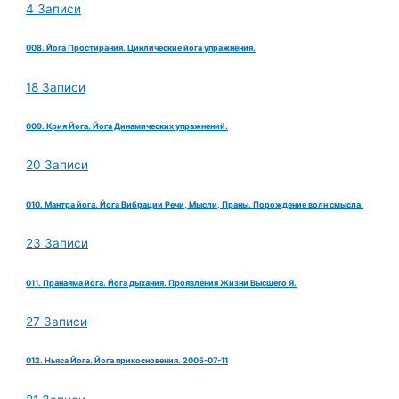
4 Записи
008. Йога Простирания. Циклические йога упражнения.
18 Записи
009. Крия Йога. Йога Динамических упражнений.
20 Записи
010. Мантра йога. Йога Вибрации Речи, Мысли, Праны. Порождение волн смысла.
23 Записи
011. Пранаяма йога. Йога дыхания. Проявления Жизни Высшего Я.
27 Записи
012. Ньяса Йога. Йога прикосновения. 2005-07-11