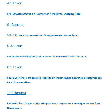
4 Записи
510.-205. Йога Обучения. Как учиться Йоге с нуля. Открытая Йога
91 Записи
522.-222. Йога Наставничества. Личная передача опыта в йоге.
0 Записи
525.-бывшая-507-2025-07-28. Научный коллоквиумы Открытой йоги.
0 Записи
526.-206. Йога Преподавания. Подготовительная группа. Подготовка инструкторов
йоги. Открытая Йога.
139 Записи
599.-058. Йога Свадхьяя. Йога Непрерывного Обучения и Самообразования в Йоге
Патанджали.