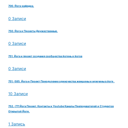
700. Йога-кафедра.
0 Записи
750. Йога и Проекты Дружественные.
0 Записи
751. Йога и проект создания сообщества йогинь и йогов
0 Записи
751.-585. Йога и Проект Преодоление одиночества женщины и мужчины в йоге .
10 Записи
752.-771 Йога Проект. Контакты и Youtube Каналы Преподавателей и Студентов
Открытой Йоги.
1 Запись