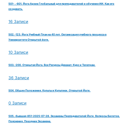
501- .-801. Йога Архив Глобальный для преподавателей и обучение ИИ. Как его
создавать.
16 Записи
502.-123. Йога Учебный План на 40 лет. Организация учебного процесса в
Университете Открытой йоги.
10 Записи
503.-200. Открытая Йога. Все Ресурсы Деканат. Курс и Телеграм.
36 Записи
504. Общие Положения. Культы и Культики. Открытой Йоги.
0 Записи
505.-бывшая-851-2025-07-28. Экзамены Преподавателей Йоги. Вопросы Билетов.
Пояснения. Праздник Экзамена.