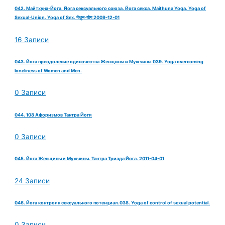
042. Майтхуна-Йога. Йога сексуального союза. Йога секса. Maithuna Yoga. Yoga of
Sexual-Union. Yoga of Sex. मैथुन-योग 2009-12-01
16 Записи
043. Йога преодоление одиночества Женщины и Мужчины.039. Yoga overcoming
loneliness of Women and Men.
0 Записи
044. 108 Афоризмов Тантра Йоги
0 Записи
045. Йога Женщины и Мужчины. Тантра Триада Йога. 2011-04-01
24 Записи
046. Йога контроля сексуального потенциал.038. Yoga of control of sexual potential.
0 Записи