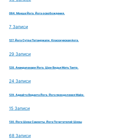
064. Мокша Йога. Йога освобождения.
7 Записи
127. Йога Сутра Патанджали. Классическая йога.
29 Записи
128. Анандалахари Йога. Шри Видья Мать Тантр.
24 Записи
129. Адвайта Веданта Йога. Йога преодоления Майи.
15 Записи
130. Йога Шива Самхиты. Йога Почитателей Шивы
68 Записи