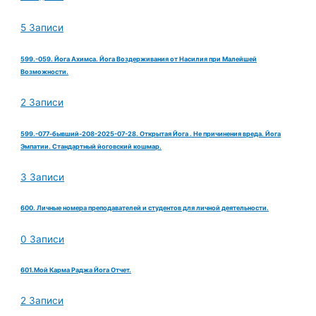
5 Записи
599.-059. Йога Ахимса. Йога Воздерживания от Насилия при Малейшей
Возможности.
2 Записи
599.-077-бывший-208-2025-07-28. Открытая Йога . Не причинения вреда. Йога
Эмпатии. Стандартный йоговский кошмар.
3 Записи
600. Личные номера преподавателей и студентов для личной деятельности.
0 Записи
601.Мой Карма Раджа Йога Отчет.
2 Записи