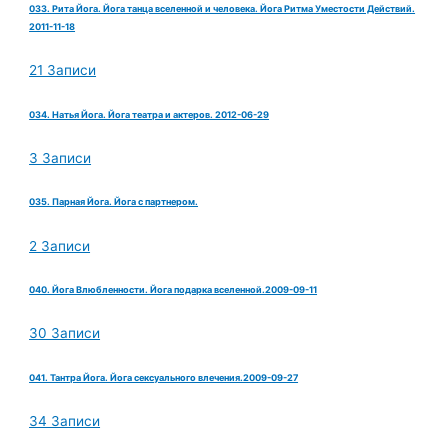
033. Рита Йога. Йога танца вселенной и человека. Йога Ритма Уместости Действий.
2011-11-18
21 Записи
034. Натья Йога. Йога театра и актеров. 2012-06-29
3 Записи
035. Парная Йога. Йога с партнером.
2 Записи
040. Йога Влюбленности. Йога подарка вселенной.2009-09-11
30 Записи
041. Тантра Йога. Йога сексуального влечения.2009-09-27
34 Записи