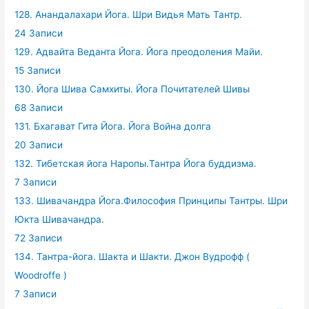
128. Анандалахари Йога. Шри Видья Мать Тантр.
24 Записи
129. Адвайта Веданта Йога. Йога преодоления Майи.
15 Записи
130. Йога Шива Самхиты. Йога Почитателей Шивы
68 Записи
131. Бхагават Гита Йога. Йога Война долга
20 Записи
132. Тибетская йога Наропы.Тантра Йога буддизма.
7 Записи
133. Шивачандра Йога.Философия Принципы Тантры. Шри
Юкта Шивачандра.
72 Записи
134. Тантра-йога. Шакта и Шакти. Джон Вудрофф (
Woodroffe )
7 Записи