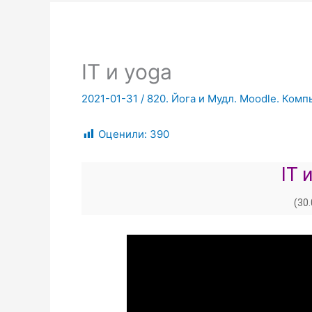
IT и yoga
2021-01-31
/
820. Йога и Мудл. Moodle. Ком
Оценили:
390
IT 
(30