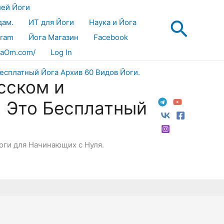
лей Йоги
Поис
дам.
ИТ для Йоги
Наука и Йога
gram
Йога Магазин
Facebook
aOm.com/
Log In
сском и
! Это Бесплатный
Йоги для Начинающих с Нуля.