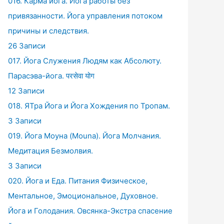
016. Карма йога. Йога работы без
привязанности. Йога управления потоком
причины и следствия.
26 Записи
017. Йога Служения Людям как Абсолюту.
Парасэва-йога. परसेवा योग
12 Записи
018. ЯТра Йога и Йога Хождения по Тропам.
3 Записи
019. Йога Моуна (Mouna). Йога Молчания.
Медитация Безмолвия.
3 Записи
020. Йога и Еда. Питания Физическое,
Ментальное, Эмоциональное, Духовное.
Йога и Голодания. Овсянка-Экстра спасение