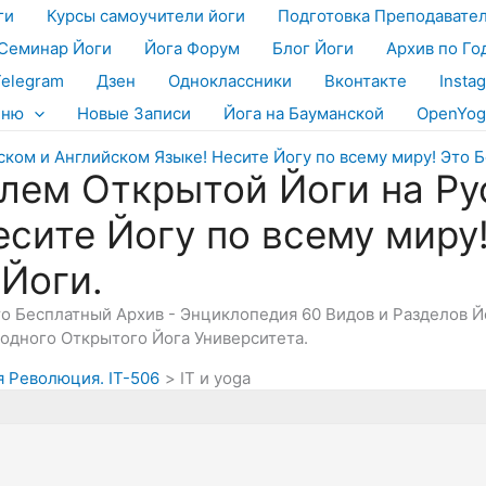
ги
Курсы самоучители йоги
Подготовка Преподавате
Семинар Йоги
Йога Форум
Блог Йоги
Архив по Го
Telegram
Дзен
Одноклассники
Вконтакте
Insta
еню
Новые Записи
Йога на Бауманской
OpenYog
лем Открытой Йоги на Ру
есите Йогу по всему миру
 Йоги.
Это Бесплатный Архив - Энциклопедия 60 Видов и Разделов 
дного Открытого Йога Университета.
я Революция. IT-506
IT и yoga