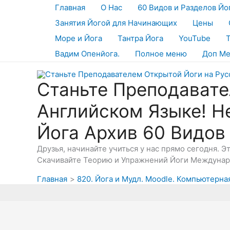
Перейти
Главная
О Нас
60 Видов и Разделов Йо
к
Занятия Йогой для Начинающих
Цены
содержимому
Море и Йога
Тантра Йога
YouTube
Вадим Опенйога.
Полное меню
Доп М
Станьте Преподавате
Английском Языке! Н
Йога Архив 60 Видов
Друзья, начинайте учиться у нас прямо сегодня. 
Скачивайте Теорию и Упражнений Йоги Междунаро
Главная
820. Йога и Мудл. Moodle. Компьютерна