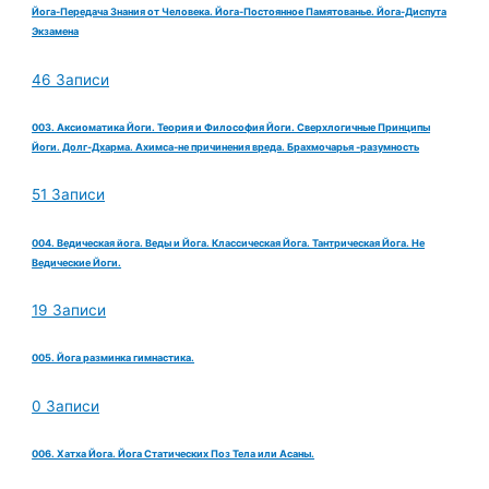
Йога-Передача Знания от Человека. Йога-Постоянное Памятованье. Йога-Диспута
Экзамена
46 Записи
003. Аксиоматика Йоги. Теория и Философия Йоги. Сверхлогичные Принципы
Йоги. Долг-Дхарма. Ахимса-не причинения вреда. Брахмочарья -разумность
51 Записи
004. Ведическая йога. Веды и Йога. Классическая Йога. Тантрическая Йога. Не
Ведические Йоги.
19 Записи
005. Йога разминка гимнастика.
0 Записи
006. Хатха Йога. Йога Статических Поз Тела или Асаны.