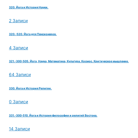
320. Йога и История Науки.
2 Записи
320.-520. Йога для Пенсионеров.
4 Записи
321.-300-505. Йога, Наука, Математика, Культура. Космос. Критическое мышление.
64 Записи
330. Йога и История Религии.
0 Записи
331.-300-510. Йога и История философии и религий Востока.
14 Записи