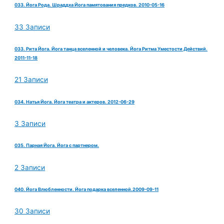
033. Йога Рода. Шраддха Йога памятования предков. 2010-05-16
33 Записи
033. Рита Йога. Йога танца вселенной и человека. Йога Ритма Уместости Действий.
2011-11-18
21 Записи
034. Натья Йога. Йога театра и актеров. 2012-06-29
3 Записи
035. Парная Йога. Йога с партнером.
2 Записи
040. Йога Влюбленности. Йога подарка вселенной.2009-09-11
30 Записи