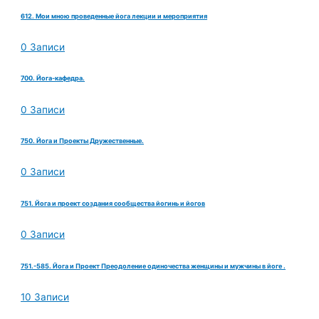
612. Мои мною проведенные йога лекции и мероприятия
0 Записи
700. Йога-кафедра.
0 Записи
750. Йога и Проекты Дружественные.
0 Записи
751. Йога и проект создания сообщества йогинь и йогов
0 Записи
751.-585. Йога и Проект Преодоление одиночества женщины и мужчины в йоге .
10 Записи