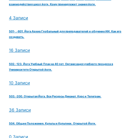
взаимодействия школ йоги. Кому принадлежит знания йоги.
4 Записи
501- .-801. Йога Архив Глобальный для преподавателей и обучение ИИ. Как его
создавать.
16 Записи
502.-123. Йога Учебный План на 40 лет. Организация учебного процесса в
Университете Открытой йоги.
10 Записи
503.-200. Открытая Йога. Все Ресурсы Деканат. Курс и Телеграм.
36 Записи
504. Общие Положения. Культы и Культики. Открытой Йоги.
0 Записи