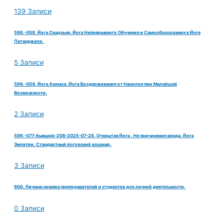
139 Записи
599.-058. Йога Свадхьяя. Йога Непрерывного Обучения и Самообразования в Йоге
Патанджали.
5 Записи
599.-059. Йога Ахимса. Йога Воздерживания от Насилия при Малейшей
Возможности.
2 Записи
599.-077-бывший-208-2025-07-28. Открытая Йога . Не причинения вреда. Йога
Эмпатии. Стандартный йоговский кошмар.
3 Записи
600. Личные номера преподавателей и студентов для личной деятельности.
0 Записи