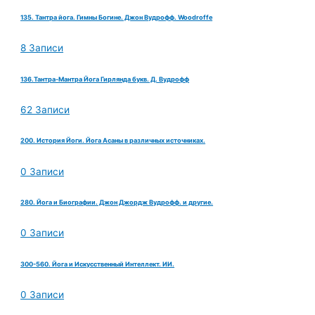
135. Тантра йога. Гимны Богине. Джон Вудрофф. Woodroffe
8 Записи
136.Тантра-Мантра Йога Гирлянда букв. Д. Вудрофф
62 Записи
200. История Йоги. Йога Асаны в различных источниках.
0 Записи
280. Йога и Биографии. Джон Джордж Вудрофф. и другие.
0 Записи
300-560. Йога и Искусственный Интеллект. ИИ.
0 Записи