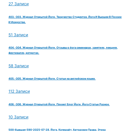
27 Записи
403.-303. Журнал Открытой Йоги. Творчество Студентов. Йога И Высшее В Поэзии
И Искусстве.
51 Записи
404.-304. Журнал Открытой Йоги. Отзывы о йога семинарах, занятиях, лекциях,
фестивалях, ретритах.
58 Записи
405.-305. Журнал Открытой Йоги. Статьи на английском языке.
112 Записи
406.-306. Журнал Открытой Йоги. Проект Блог Йоги. Йога Статьи Разное.
10 Записи
500-бывшая-590-2025-07-28. Йога, Копирайт, Авторские Права. Этика