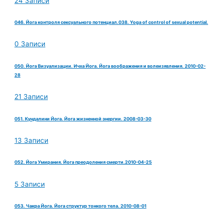
24 Записи
046. Йога контроля сексуального потенциал.038. Yoga of control of sexual potential.
0 Записи
050. Йога Визуализации. Ичха Йога. Йога воображения и волеизявления. 2010-02-
28
21 Записи
051. Кундалини Йога. Йога жизненной энергии. 2008-03-30
13 Записи
052. Йога Умирания. Йога преодоления смерти.2010-04-25
5 Записи
053. Чакра Йога. Йога структур тонкого тела. 2010-08-01