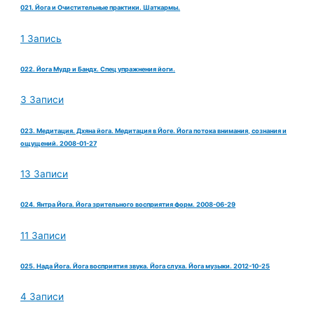
021. Йога и Очистительные практики. Шаткармы.
1 Запись
022. Йога Мудр и Бандх. Спец упражнения йоги.
3 Записи
023. Медитация. Дхяна йога. Медитация в Йоге. Йога потока внимания, сознания и
ощущений. 2008-01-27
13 Записи
024. Янтра Йога. Йога зрительного восприятия форм. 2008-06-29
11 Записи
025. Нада Йога. Йога восприятия звука. Йога слуха. Йога музыки. 2012-10-25
4 Записи