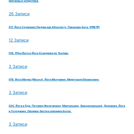
причины и следствия.
26 Записи
017. Йога Служения Людям как Абсолюту. Парасэва-йога. परसेवा योग
12 Записи
018. ЯТра Йога и Йога Хождения по Тропам.
3 Записи
019. Йога Моуна (Mouna). Йога Молчания. Медитация Безмолвия.
3 Записи
020. Йога и Еда. Питания Физическое, Ментальное, Эмоциональное, Духовное. Йога
и Голодания. Овсянка-Экстра спасение йогов.
3 Записи