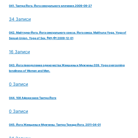
041. Тантра Йога. Йога сексуального влечения.2009-09-27
34 Записи
042. Майтхуна-Йога. Йога сексуального союза. Йога секса. Maithuna Yoga. Yoga of
Sexual-Union. Yoga of Sex. मैथुन-योग 2009-12-01
16 Записи
043. Йога преодоление одиночества Женщины и Мужчины.039. Yoga overcoming
loneliness of Women and Men.
0 Записи
044. 108 Афоризмов Тантра Йоги
0 Записи
045. Йога Женщины и Мужчины. Тантра Триада Йога. 2011-04-01