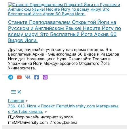
Перейти
к
содержимому
Станьте Преподавателем Открытой Йоги на
Русском и Английском Языке! Несите Йогу по
всему миру! Это Бесплатный Йога Архив 60
Видов Йоги.
Друзья, начинайте учиться у нас прямо сегодня. Это
Бесплатный Архив - Энциклопедия 60 Видов и Разделов
Йоги для Начинающих с Нуля. Скачивайте Теорию и
Упражнений Йоги Международного Открытого Йога
Университета.
Поиск
Main
Menu
Главная
756.-813. Йога и Проект iTempUniversity.com Материалы
с YouTube канала.
IT_обзор онлайн интернет курсов
iTEMPUniversity.com_Игорь Джнана