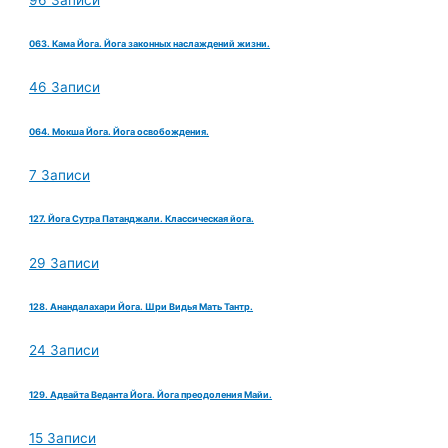
063. Кама Йога. Йога законных наслаждений жизни.
46 Записи
064. Мокша Йога. Йога освобождения.
7 Записи
127. Йога Сутра Патанджали. Классическая йога.
29 Записи
128. Анандалахари Йога. Шри Видья Мать Тантр.
24 Записи
129. Адвайта Веданта Йога. Йога преодоления Майи.
15 Записи