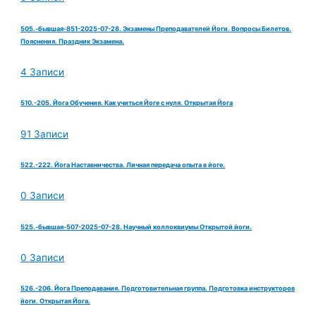
505.-бывшая-851-2025-07-28. Экзамены Преподавателей Йоги. Вопросы Билетов.
Пояснения. Праздник Экзамена.
4 Записи
510.-205. Йога Обучения. Как учиться Йоге с нуля. Открытая Йога
91 Записи
522.-222. Йога Наставничества. Личная передача опыта в йоге.
0 Записи
525.-бывшая-507-2025-07-28. Научный коллоквиумы Открытой йоги.
0 Записи
526.-206. Йога Преподавания. Подготовительная группа. Подготовка инструкторов
йоги. Открытая Йога.