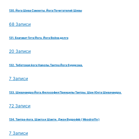
130. Йога Шива Самхиты. Йога Почитателей Шивы
68 Записи
131. Бхагават Гита Йога. Йога Война долга
20 Записи
132. Тибетская йога Наропы.Тантра Йога буддизма.
7 Записи
133. Шивачандра Йога.Философия Принципы Тантры. Шри Юкта Шивачандра.
72 Записи
134. Тантра-йога. Шакта и Шакти. Джон Вудрофф ( Woodroffe )
7 Записи