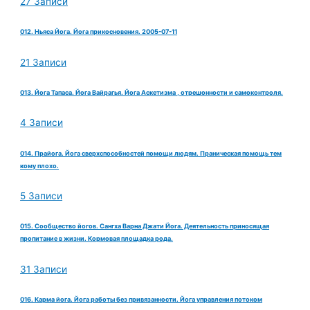
27 Записи
012. Ньяса Йога. Йога прикосновения. 2005-07-11
21 Записи
013. Йога Тапаса. Йога Вайрагья. Йога Аскетизма , отрешонности и самоконтроля.
4 Записи
014. Прайога. Йога сверхспособностей помощи людям. Праническая помощь тем
кому плохо.
5 Записи
015. Сообщество йогов. Сангха Варна Джати Йога. Деятельность приносящая
пропитание в жизни. Кормовая площадка рода.
31 Записи
016. Карма йога. Йога работы без привязанности. Йога управления потоком