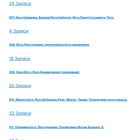
24 Записи
007. Йога Шавасана. Высшая Йога Небытия. Йога Покоя Сознания и Тела.
4 Записи
008. Йога Простирания. Циклические йога упражнения.
18 Записи
009. Крия Йога. Йога Динамических упражнений.
20 Записи
010. Мантра йога. Йога Вибрации Речи, Мысли, Праны. Порождение волн смысла.
23 Записи
011. Пранаяма йога. Йога дыхания. Проявления Жизни Высшего Я.