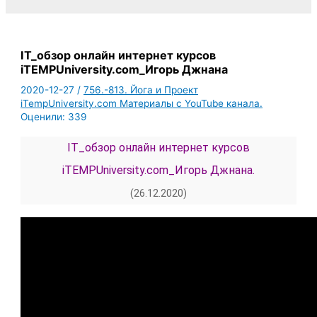
IT_обзор онлайн интернет курсов
iTEMPUniversity.com_Игорь Джнана
2020-12-27
/
756.-813. Йога и Проект
iTempUniversity.com Материалы с YouTube канала.
Оценили:
339
IT_обзор онлайн интернет курсов
iTEMPUniversity.com_Игорь Джнана.
(26.12.2020)