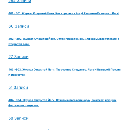
254 Записи
401.- 301. Журнал Открытой Йоги. Как я пришел в йогу? Реальные Истории о Йоге!
60 Записи
402.- 302. Журнал Открытой Йоги. Студенческая жизнь,или как мы всё успеваем в
Открытой йоге.
27 Записи
403.-303. Журнал Открытой Йоги. Творчество Студентов. Йога И Высшее В Поэзии
И Искусстве.
51 Записи
404.-304. Журнал Открытой Йоги. Отзывы о йога семинарах, занятиях, лекциях,
фестивалях, ретритах.
58 Записи