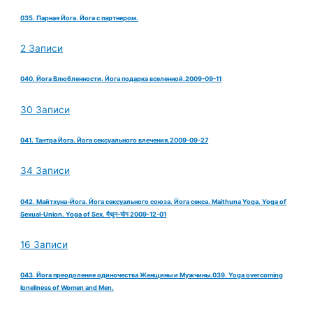
035. Парная Йога. Йога с партнером.
2 Записи
040. Йога Влюбленности. Йога подарка вселенной.2009-09-11
30 Записи
041. Тантра Йога. Йога сексуального влечения.2009-09-27
34 Записи
042. Майтхуна-Йога. Йога сексуального союза. Йога секса. Maithuna Yoga. Yoga of
Sexual-Union. Yoga of Sex. मैथुन-योग 2009-12-01
16 Записи
043. Йога преодоление одиночества Женщины и Мужчины.039. Yoga overcoming
loneliness of Women and Men.