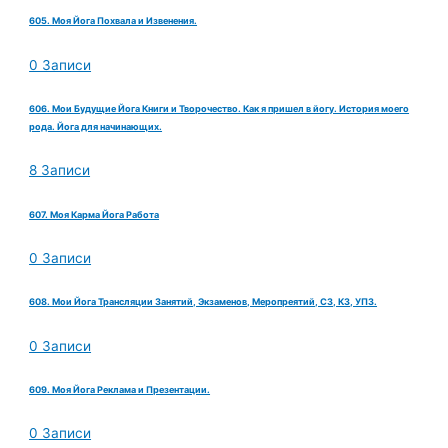
605. Моя Йога Похвала и Извенения.
0 Записи
606. Мои Будущие Йога Книги и Творочество. Как я пришел в йогу. История моего
рода. Йога для начинающих.
8 Записи
607. Моя Карма Йога Работа
0 Записи
608. Мои Йога Трансляции Занятий, Экзаменов, Меропреятий, СЗ, КЗ, УПЗ.
0 Записи
609. Моя Йога Реклама и Презентации.
0 Записи