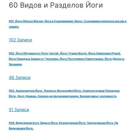
60 Видов и Разделов Йоги
001. Йога Образа Жизни. Йога в Современную Эпоху. Сохранения импульса жизни и
знания.
102 Записи
002. Йога Обучения из Пяти Частей. Йога-Чтения Вслух. Йога-Написания Рукой.
Йога-Передача Знания от Человека. Йога-Постоянное Памятованье. Йога-Диспута
Экзамена
46 Записи
003. Аксиоматика Йоги. Теория и Философия Йоги. Сверхлогичные Принципы
Йоги. Долг-Дхарма. Ахимса-не причинения вреда. Брахмочарья -разумность
51 Записи
004. Ведическая йога. Веды и Йога. Классическая Йога. Тантрическая Йога. Не
Ведические Йоги.