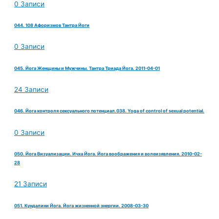
0 Записи
044. 108 Афоризмов Тантра Йоги
0 Записи
045. Йога Женщины и Мужчины. Тантра Триада Йога. 2011-04-01
24 Записи
046. Йога контроля сексуального потенциал.038. Yoga of control of sexual potential.
0 Записи
050. Йога Визуализации. Ичха Йога. Йога воображения и волеизявления. 2010-02-
28
21 Записи
051. Кундалини Йога. Йога жизненной энергии. 2008-03-30