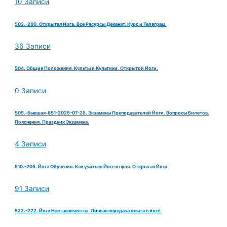
10 Записи
503.-200. Открытая Йога. Все Ресурсы Деканат. Курс и Телеграм.
36 Записи
504. Общие Положения. Культы и Культики. Открытой Йоги.
0 Записи
505.-бывшая-851-2025-07-28. Экзамены Преподавателей Йоги. Вопросы Билетов.
Пояснения. Праздник Экзамена.
4 Записи
510.-205. Йога Обучения. Как учиться Йоге с нуля. Открытая Йога
91 Записи
522.-222. Йога Наставничества. Личная передача опыта в йоге.