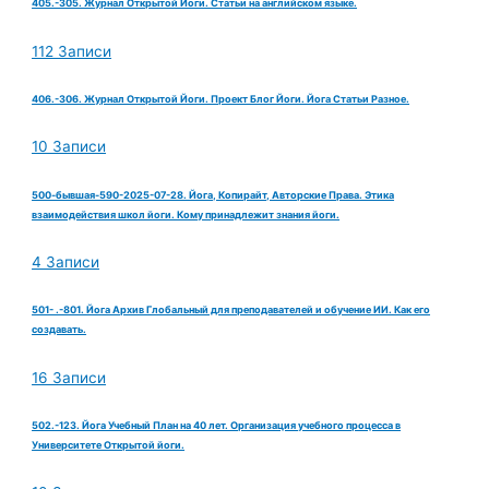
405.-305. Журнал Открытой Йоги. Статьи на английском языке.
112 Записи
406.-306. Журнал Открытой Йоги. Проект Блог Йоги. Йога Статьи Разное.
10 Записи
500-бывшая-590-2025-07-28. Йога, Копирайт, Авторские Права. Этика
взаимодействия школ йоги. Кому принадлежит знания йоги.
4 Записи
501- .-801. Йога Архив Глобальный для преподавателей и обучение ИИ. Как его
создавать.
16 Записи
502.-123. Йога Учебный План на 40 лет. Организация учебного процесса в
Университете Открытой йоги.