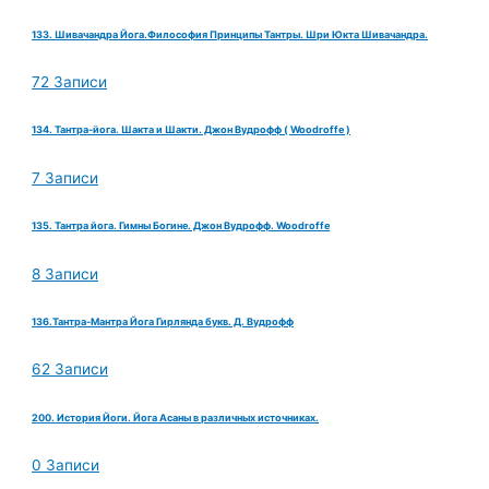
133. Шивачандра Йога.Философия Принципы Тантры. Шри Юкта Шивачандра.
72 Записи
134. Тантра-йога. Шакта и Шакти. Джон Вудрофф ( Woodroffe )
7 Записи
135. Тантра йога. Гимны Богине. Джон Вудрофф. Woodroffe
8 Записи
136.Тантра-Мантра Йога Гирлянда букв. Д. Вудрофф
62 Записи
200. История Йоги. Йога Асаны в различных источниках.
0 Записи