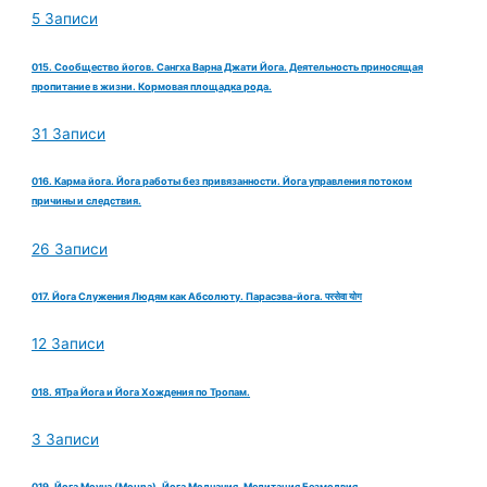
5 Записи
015. Сообщество йогов. Сангха Варна Джати Йога. Деятельность приносящая
пропитание в жизни. Кормовая площадка рода.
31 Записи
016. Карма йога. Йога работы без привязанности. Йога управления потоком
причины и следствия.
26 Записи
017. Йога Служения Людям как Абсолюту. Парасэва-йога. परसेवा योग
12 Записи
018. ЯТра Йога и Йога Хождения по Тропам.
3 Записи
019. Йога Моуна (Mouna). Йога Молчания. Медитация Безмолвия.