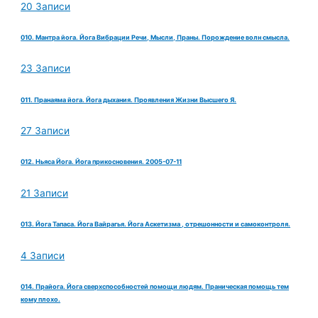
20 Записи
010. Мантра йога. Йога Вибрации Речи, Мысли, Праны. Порождение волн смысла.
23 Записи
011. Пранаяма йога. Йога дыхания. Проявления Жизни Высшего Я.
27 Записи
012. Ньяса Йога. Йога прикосновения. 2005-07-11
21 Записи
013. Йога Тапаса. Йога Вайрагья. Йога Аскетизма , отрешонности и самоконтроля.
4 Записи
014. Прайога. Йога сверхспособностей помощи людям. Праническая помощь тем
кому плохо.