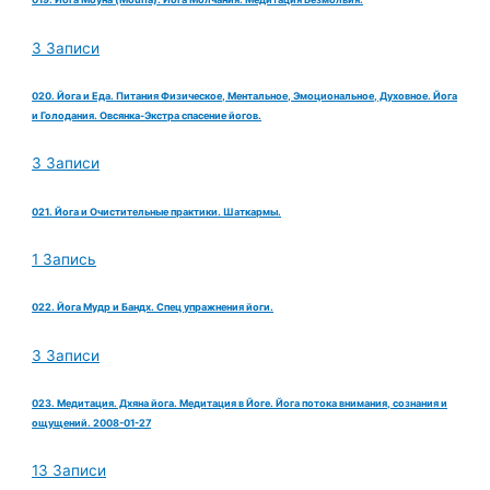
3 Записи
020. Йога и Еда. Питания Физическое, Ментальное, Эмоциональное, Духовное. Йога
и Голодания. Овсянка-Экстра спасение йогов.
3 Записи
021. Йога и Очистительные практики. Шаткармы.
1 Запись
022. Йога Мудр и Бандх. Спец упражнения йоги.
3 Записи
023. Медитация. Дхяна йога. Медитация в Йоге. Йога потока внимания, сознания и
ощущений. 2008-01-27
13 Записи