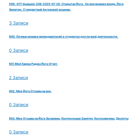
599.-077-бывший-208-2025-07-28. Открытая Йога . Не причинения вреда. Йога
Эмпатии. Стандартный йоговский кошмар.
3 Записи
600. Личные номера преподавателей и студентов для личной деятельности.
0 Записи
601.Мой Карма Раджа Йога Отчет.
2 Записи
602. Мои Йога Отзывы на все.
0 Записи
603. Мои Отзывы на Йога Экзамены, Контрольные Занятия, Коллоквиумы, Диспуты
0 Записи