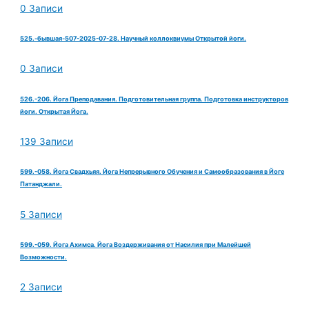
0 Записи
525.-бывшая-507-2025-07-28. Научный коллоквиумы Открытой йоги.
0 Записи
526.-206. Йога Преподавания. Подготовительная группа. Подготовка инструкторов
йоги. Открытая Йога.
139 Записи
599.-058. Йога Свадхьяя. Йога Непрерывного Обучения и Самообразования в Йоге
Патанджали.
5 Записи
599.-059. Йога Ахимса. Йога Воздерживания от Насилия при Малейшей
Возможности.
2 Записи