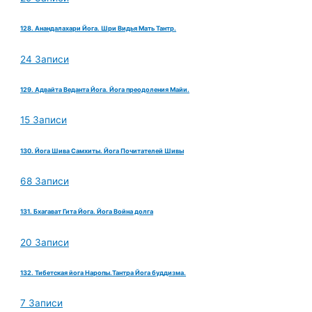
128. Анандалахари Йога. Шри Видья Мать Тантр.
24 Записи
129. Адвайта Веданта Йога. Йога преодоления Майи.
15 Записи
130. Йога Шива Самхиты. Йога Почитателей Шивы
68 Записи
131. Бхагават Гита Йога. Йога Война долга
20 Записи
132. Тибетская йога Наропы.Тантра Йога буддизма.
7 Записи