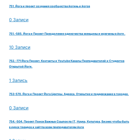
751. Йога и проект создания сообщества йогинь и йогов
0 Записи
751.-585. Йога и Проект Преодоление одиночества женщины и мужчины в йоге .
10 Записи
752.-771 Йога Проект. Контакты и Youtube Каналы Преподавателей и Студентов
Открытой Йоги.
1 Запись
753-570. Йога и Проект Йога Центры. Адреса. Открытие и поддержание в городах.
0 Записи
754.-504. Проект Поиск Важных Ссылок по IT, Наука, Культура, Бизнес чтобы быть
в курсе трендов и хайтпа всем преподавателям йоги