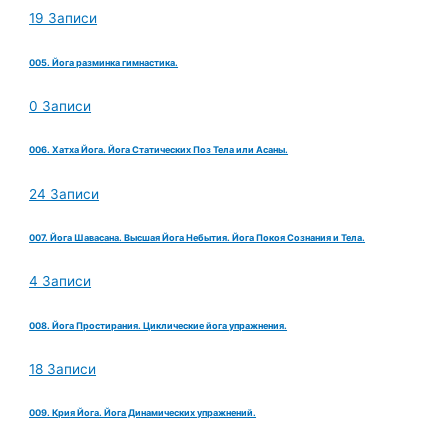
19 Записи
005. Йога разминка гимнастика.
0 Записи
006. Хатха Йога. Йога Статических Поз Тела или Асаны.
24 Записи
007. Йога Шавасана. Высшая Йога Небытия. Йога Покоя Сознания и Тела.
4 Записи
008. Йога Простирания. Циклические йога упражнения.
18 Записи
009. Крия Йога. Йога Динамических упражнений.