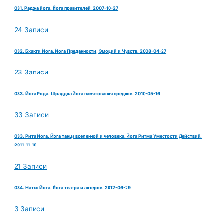
031. Раджа йога. Йога правителей. 2007-10-27
24 Записи
032. Бхакти Йога. Йога Преданности, Эмоций и Чувств. 2008-04-27
23 Записи
033. Йога Рода. Шраддха Йога памятования предков. 2010-05-16
33 Записи
033. Рита Йога. Йога танца вселенной и человека. Йога Ритма Уместости Действий.
2011-11-18
21 Записи
034. Натья Йога. Йога театра и актеров. 2012-06-29
3 Записи