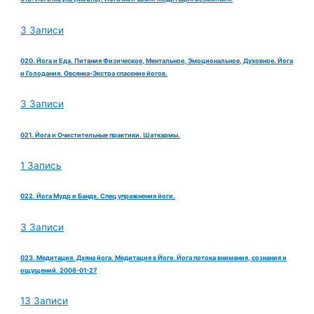
3 Записи
020. Йога и Еда. Питания Физическое, Ментальное, Эмоциональное, Духовное. Йога
и Голодания. Овсянка-Экстра спасение йогов.
3 Записи
021. Йога и Очистительные практики. Шаткармы.
1 Запись
022. Йога Мудр и Бандх. Спец упражнения йоги.
3 Записи
023. Медитация. Дхяна йога. Медитация в Йоге. Йога потока внимания, сознания и
ощущений. 2008-01-27
13 Записи