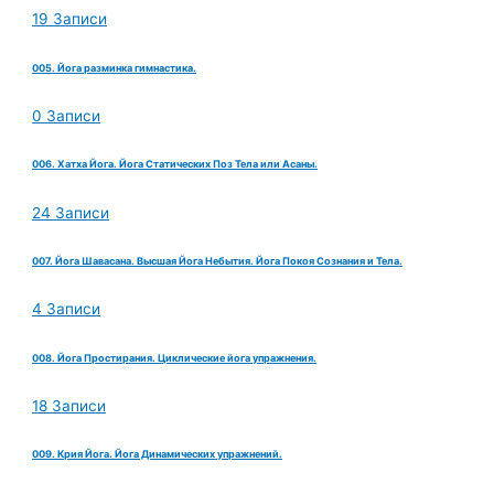
19 Записи
005. Йога разминка гимнастика.
0 Записи
006. Хатха Йога. Йога Статических Поз Тела или Асаны.
24 Записи
007. Йога Шавасана. Высшая Йога Небытия. Йога Покоя Сознания и Тела.
4 Записи
008. Йога Простирания. Циклические йога упражнения.
18 Записи
009. Крия Йога. Йога Динамических упражнений.