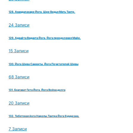
128. Анандалахари Йога. Шри Видья Мать Тантр.
24 Записи
129. Адвайта Веданта Йога. Йога преодоления Майи.
15 Записи
130. Йога Шива Самхиты. Йога Почитателей Шивы
68 Записи
131. Бхагават Гита Йога. Йога Война долга
20 Записи
132. Тибетская йога Наропы.Тантра Йога буддизма.
7 Записи