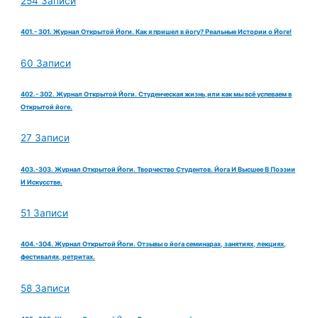
254 Записи
401.- 301. Журнал Открытой Йоги. Как я пришел в йогу? Реальные Истории о Йоге!
60 Записи
402.- 302. Журнал Открытой Йоги. Студенческая жизнь,или как мы всё успеваем в
Открытой йоге.
27 Записи
403.-303. Журнал Открытой Йоги. Творчество Студентов. Йога И Высшее В Поэзии
И Искусстве.
51 Записи
404.-304. Журнал Открытой Йоги. Отзывы о йога семинарах, занятиях, лекциях,
фестивалях, ретритах.
58 Записи