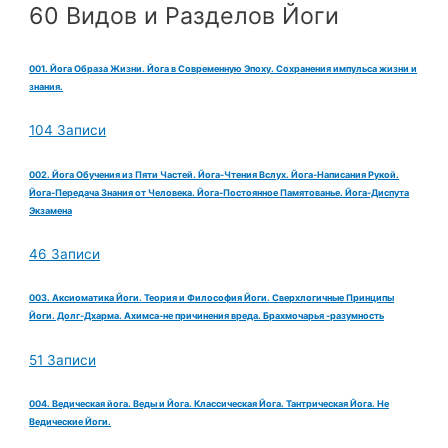
60 Видов и Разделов Йоги
001. Йога Образа Жизни. Йога в Современную Эпоху. Сохранения импульса жизни и
знания.
104 Записи
002. Йога Обучения из Пяти Частей. Йога-Чтения Вслух. Йога-Написания Рукой.
Йога-Передача Знания от Человека. Йога-Постоянное Памятованье. Йога-Диспута
Экзамена
46 Записи
003. Аксиоматика Йоги. Теория и Философия Йоги. Сверхлогичные Принципы
Йоги. Долг-Дхарма. Ахимса-не причинения вреда. Брахмочарья -разумность
51 Записи
004. Ведическая йога. Веды и Йога. Классическая Йога. Тантрическая Йога. Не
Ведические Йоги.