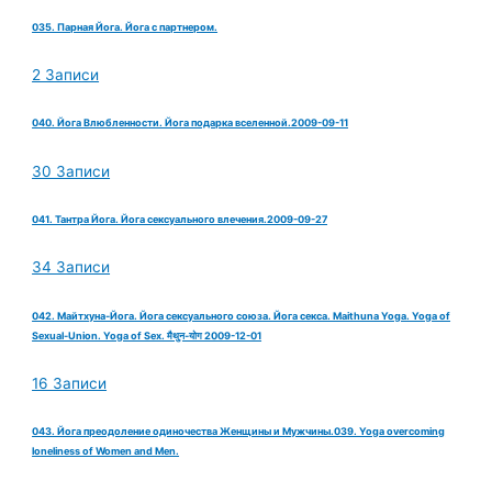
035. Парная Йога. Йога с партнером.
2 Записи
040. Йога Влюбленности. Йога подарка вселенной.2009-09-11
30 Записи
041. Тантра Йога. Йога сексуального влечения.2009-09-27
34 Записи
042. Майтхуна-Йога. Йога сексуального союза. Йога секса. Maithuna Yoga. Yoga of
Sexual-Union. Yoga of Sex. मैथुन-योग 2009-12-01
16 Записи
043. Йога преодоление одиночества Женщины и Мужчины.039. Yoga overcoming
loneliness of Women and Men.