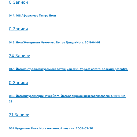
0 Записи
044. 108 Афоризмов Тантра Йоги
0 Записи
045. Йога Женщины и Мужчины. Тантра Триада Йога. 2011-04-01
24 Записи
046. Йога контроля сексуального потенциал.038. Yoga of control of sexual potential.
0 Записи
050. Йога Визуализации. Ичха Йога. Йога воображения и волеизявления. 2010-02-
28
21 Записи
051. Кундалини Йога. Йога жизненной энергии. 2008-03-30