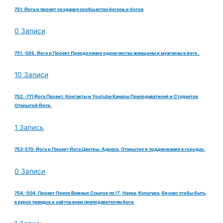
751. Йога и проект создания сообщества йогинь и йогов
0 Записи
751.-585. Йога и Проект Преодоление одиночества женщины и мужчины в йоге .
10 Записи
752.-771 Йога Проект. Контакты и Youtube Каналы Преподавателей и Студентов
Открытой Йоги.
1 Запись
753-570. Йога и Проект Йога Центры. Адреса. Открытие и поддержание в городах.
0 Записи
754.-504. Проект Поиск Важных Ссылок по IT, Наука, Культура, Бизнес чтобы быть
в курсе трендов и хайтпа всем преподавателям йоги