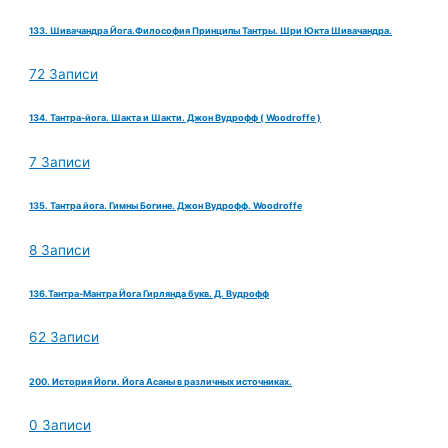
133. Шивачандра Йога.Философия Принципы Тантры. Шри Юкта Шивачандра.
72 Записи
134. Тантра-йога. Шакта и Шакти. Джон Вудрофф ( Woodroffe )
7 Записи
135. Тантра йога. Гимны Богине. Джон Вудрофф. Woodroffe
8 Записи
136.Тантра-Мантра Йога Гирлянда букв. Д. Вудрофф
62 Записи
200. История Йоги. Йога Асаны в различных источниках.
0 Записи