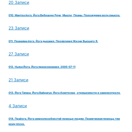
20 Записи
010. Мантра йога. Йога Вибрации Речи, Мысли, Праны. Порождение волн смысла.
23 Записи
011. Пранаяма йога. Йога дыхания. Проявления Жизни Высшего Я.
27 Записи
012. Ньяса Йога. Йога прикосновения. 2005-07-11
21 Записи
013. Йога Тапаса. Йога Вайрагья. Йога Аскетизма , отрешонности и самоконтроля.
4 Записи
014. Прайога. Йога сверхспособностей помощи людям. Праническая помощь тем
кому плохо.