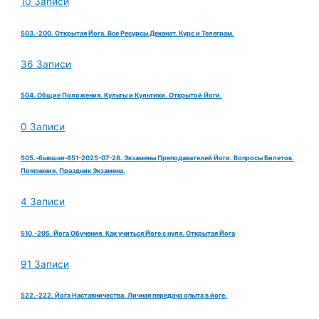
10 Записи
503.-200. Открытая Йога. Все Ресурсы Деканат. Курс и Телеграм.
36 Записи
504. Общие Положения. Культы и Культики. Открытой Йоги.
0 Записи
505.-бывшая-851-2025-07-28. Экзамены Преподавателей Йоги. Вопросы Билетов.
Пояснения. Праздник Экзамена.
4 Записи
510.-205. Йога Обучения. Как учиться Йоге с нуля. Открытая Йога
91 Записи
522.-222. Йога Наставничества. Личная передача опыта в йоге.