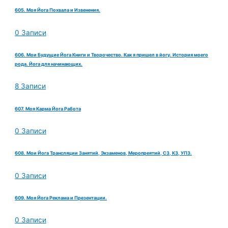
605. Моя Йога Похвала и Извенения.
0 Записи
606. Мои Будущие Йога Книги и Творочество. Как я пришел в йогу. История моего
рода. Йога для начинающих.
8 Записи
607. Моя Карма Йога Работа
0 Записи
608. Мои Йога Трансляции Занятий, Экзаменов, Меропреятий, СЗ, КЗ, УПЗ.
0 Записи
609. Моя Йога Реклама и Презентации.
0 Записи