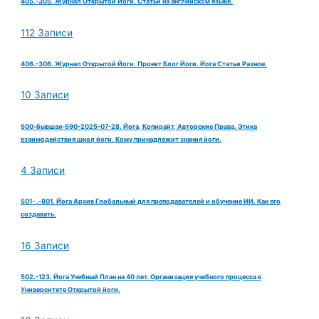
405.-305. Журнал Открытой Йоги. Статьи на английском языке.
112 Записи
406.-306. Журнал Открытой Йоги. Проект Блог Йоги. Йога Статьи Разное.
10 Записи
500-бывшая-590-2025-07-28. Йога, Копирайт, Авторские Права. Этика
взаимодействия школ йоги. Кому принадлежит знания йоги.
4 Записи
501- .-801. Йога Архив Глобальный для преподавателей и обучение ИИ. Как его
создавать.
16 Записи
502.-123. Йога Учебный План на 40 лет. Организация учебного процесса в
Университете Открытой йоги.