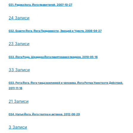
031. Раджа йога. Йога правителей. 2007-10-27
24 Записи
032. Бхакти Йога. Йога Преданности, Эмоций и Чувств. 2008-04-27
23 Записи
033. Йога Рода. Шраддха Йога памятования предков. 2010-05-16
33 Записи
033. Рита Йога. Йога танца вселенной и человека. Йога Ритма Уместости Действий.
2011-11-18
21 Записи
034. Натья Йога. Йога театра и актеров. 2012-06-29
3 Записи