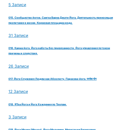
5 Записи
015. Сообщество йогов. Сангха Варна Джати Йога. Деятельность приносящая
пропитание в жизни. Кормовая площадка рода.
31 Записи
016. Карма йога. Йога работы без привязанности. Йога управления потоком
причины и следствия.
26 Записи
017. Йога Служения Людям как Абсолюту. Парасэва-йога. परसेवा योग
12 Записи
018. ЯТра Йога и Йога Хождения по Тропам.
3 Записи
019. Йога Моуна (Mouna). Йога Молчания. Медитация Безмолвия.