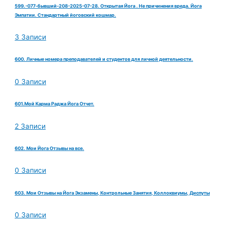
599.-077-бывший-208-2025-07-28. Открытая Йога . Не причинения вреда. Йога
Эмпатии. Стандартный йоговский кошмар.
3 Записи
600. Личные номера преподавателей и студентов для личной деятельности.
0 Записи
601.Мой Карма Раджа Йога Отчет.
2 Записи
602. Мои Йога Отзывы на все.
0 Записи
603. Мои Отзывы на Йога Экзамены, Контрольные Занятия, Коллоквиумы, Диспуты
0 Записи