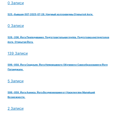
0 Записи
525.-бывшая-507-2025-07-28. Научный коллоквиумы Открытой йоги.
0 Записи
526.-206. Йога Преподавания. Подготовительная группа. Подготовка инструкторов
йоги. Открытая Йога.
139 Записи
599.-058. Йога Свадхьяя. Йога Непрерывного Обучения и Самообразования в Йоге
Патанджали.
5 Записи
599.-059. Йога Ахимса. Йога Воздерживания от Насилия при Малейшей
Возможности.
2 Записи