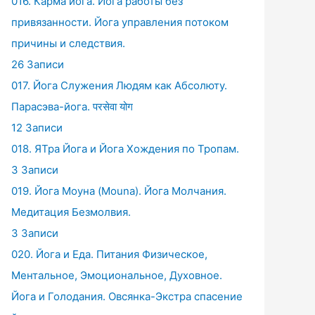
016. Карма йога. Йога работы без
привязанности. Йога управления потоком
причины и следствия.
26 Записи
017. Йога Служения Людям как Абсолюту.
Парасэва-йога. परसेवा योग
12 Записи
018. ЯТра Йога и Йога Хождения по Тропам.
3 Записи
019. Йога Моуна (Mouna). Йога Молчания.
Медитация Безмолвия.
3 Записи
020. Йога и Еда. Питания Физическое,
Ментальное, Эмоциональное, Духовное.
Йога и Голодания. Овсянка-Экстра спасение