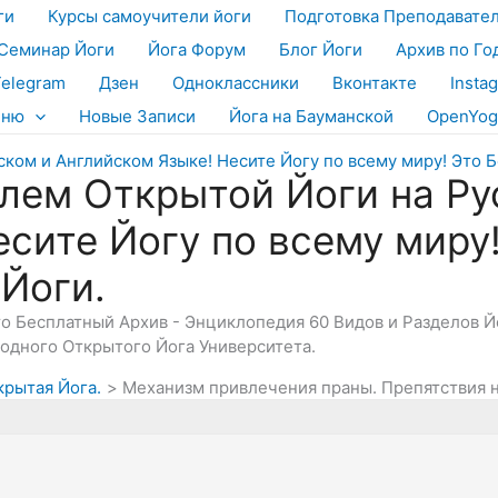
ги
Курсы самоучители йоги
Подготовка Преподавате
Семинар Йоги
Йога Форум
Блог Йоги
Архив по Го
Telegram
Дзен
Одноклассники
Вконтакте
Insta
еню
Новые Записи
Йога на Бауманской
OpenYog
лем Открытой Йоги на Ру
есите Йогу по всему миру
 Йоги.
Это Бесплатный Архив - Энциклопедия 60 Видов и Разделов 
дного Открытого Йога Университета.
крытая Йога.
Механизм привлечения праны. Препятствия н