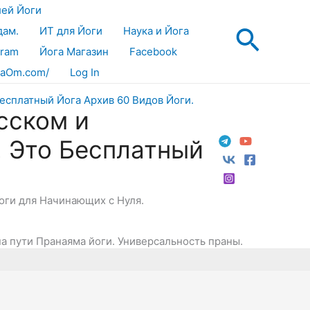
лей Йоги
Поис
дам.
ИТ для Йоги
Наука и Йога
gram
Йога Магазин
Facebook
aOm.com/
Log In
сском и
! Это Бесплатный
Йоги для Начинающих с Нуля.
а пути Пранаяма йоги. Универсальность праны.