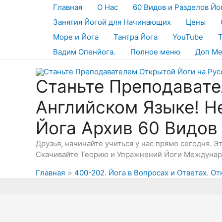
Перейти
Главная
О Нас
60 Видов и Разделов Йо
к
Занятия Йогой для Начинающих
Цены
содержимому
Море и Йога
Тантра Йога
YouTube
Вадим Опенйога.
Полное меню
Доп М
Станьте Преподавате
Английском Языке! Н
Йога Архив 60 Видов
Друзья, начинайте учиться у нас прямо сегодня. 
Скачивайте Теорию и Упражнений Йоги Междунаро
Главная
400-202. Йога в Вопросах и Ответах. От