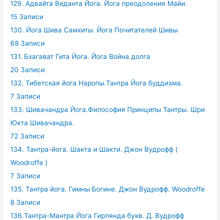
129. Адвайта Веданта Йога. Йога преодоления Майи.
15 Записи
130. Йога Шива Самхиты. Йога Почитателей Шивы
68 Записи
131. Бхагават Гита Йога. Йога Война долга
20 Записи
132. Тибетская йога Наропы.Тантра Йога буддизма.
7 Записи
133. Шивачандра Йога.Философия Принципы Тантры. Шри
Юкта Шивачандра.
72 Записи
134. Тантра-йога. Шакта и Шакти. Джон Вудрофф (
Woodroffe )
7 Записи
135. Тантра йога. Гимны Богине. Джон Вудрофф. Woodroffe
8 Записи
136.Тантра-Мантра Йога Гирлянда букв. Д. Вудрофф