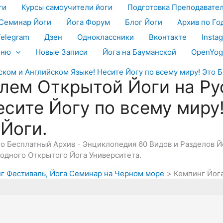
ги
Курсы самоучители йоги
Подготовка Преподавате
Семинар Йоги
Йога Форум
Блог Йоги
Архив по Го
Telegram
Дзен
Одноклассники
Вконтакте
Insta
еню
Новые Записи
Йога на Бауманской
OpenYog
лем Открытой Йоги на Ру
есите Йогу по всему миру
 Йоги.
Это Бесплатный Архив - Энциклопедия 60 Видов и Разделов 
дного Открытого Йога Университета.
инг Фестиваль, Йога Семинар на Черном море
Кемпинг Йога