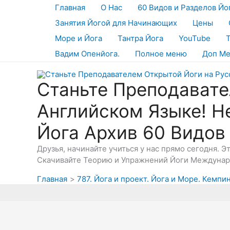
Перейти
Главная
О Нас
60 Видов и Разделов Йо
к
Занятия Йогой для Начинающих
Цены
содержимому
Море и Йога
Тантра Йога
YouTube
Вадим Опенйога.
Полное меню
Доп М
Станьте Преподавате
Английском Языке! Н
Йога Архив 60 Видов
Друзья, начинайте учиться у нас прямо сегодня. 
Скачивайте Теорию и Упражнений Йоги Междунаро
Главная
787. Йога и проект. Йога и Море. Кемп