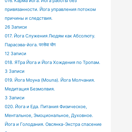
016. Карма йога. Йога работы без
привязанности. Йога управления потоком
причины и следствия.
26 Записи
017. Йога Служения Людям как Абсолюту.
Парасэва-йога. परसेवा योग
12 Записи
018. ЯТра Йога и Йога Хождения по Тропам.
3 Записи
019. Йога Моуна (Mouna). Йога Молчания.
Медитация Безмолвия.
3 Записи
020. Йога и Еда. Питания Физическое,
Ментальное, Эмоциональное, Духовное.
Йога и Голодания. Овсянка-Экстра спасение