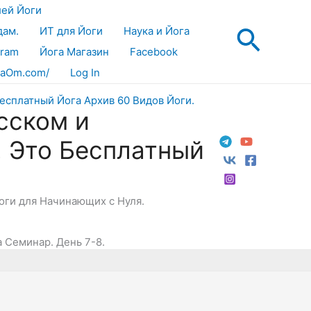
лей Йоги
Поис
дам.
ИТ для Йоги
Наука и Йога
gram
Йога Магазин
Facebook
aOm.com/
Log In
сском и
! Это Бесплатный
Йоги для Начинающих с Нуля.
 Семинар. День 7-8.