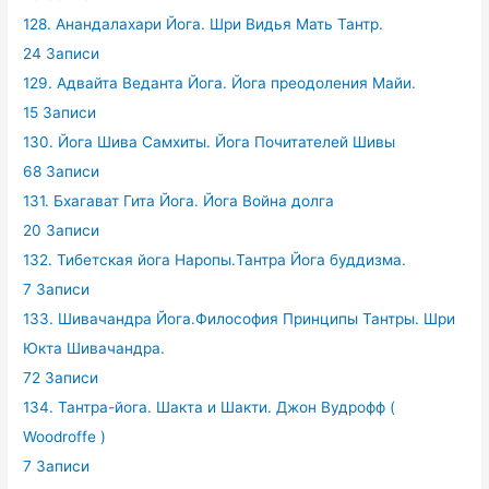
128. Анандалахари Йога. Шри Видья Мать Тантр.
24 Записи
129. Адвайта Веданта Йога. Йога преодоления Майи.
15 Записи
130. Йога Шива Самхиты. Йога Почитателей Шивы
68 Записи
131. Бхагават Гита Йога. Йога Война долга
20 Записи
132. Тибетская йога Наропы.Тантра Йога буддизма.
7 Записи
133. Шивачандра Йога.Философия Принципы Тантры. Шри
Юкта Шивачандра.
72 Записи
134. Тантра-йога. Шакта и Шакти. Джон Вудрофф (
Woodroffe )
7 Записи