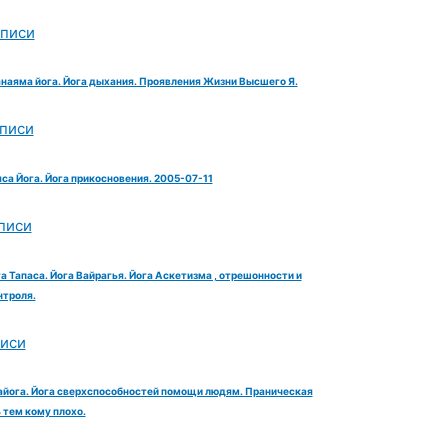
аписи
анаяма йога. Йога дыхания. Проявления Жизни Высшего Я.
аписи
яса Йога. Йога прикосновения. 2005-07-11
писи
га Тапаса. Йога Вайрагья. Йога Аскетизма , отрешонности и
троля.
писи
айога. Йога сверхспособностей помощи людям. Праническая
тем кому плохо.