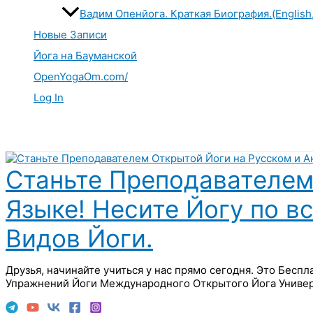
Вадим Опенйога. Краткая Биография.(English
Новые Записи
Йога на Бауманской
OpenYogaOm.com/
Log In
Поиск
Станьте Преподавателем
Языке! Несите Йогу по в
Видов Йоги.
Друзья, начинайте учиться у нас прямо сегодня. Это Бесп
Упражнений Йоги Международного Открытого Йога Универ