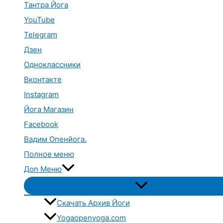
Тантра Йога
YouTube
Telegram
Дзен
Одноклассники
Вконтакте
Instagram
Йога Магазин
Facebook
Вадим Опенйога.
Полное меню
Доп Меню
Переключатель
меню
Скачать Архив Йоги
Yogaopenyoga.com