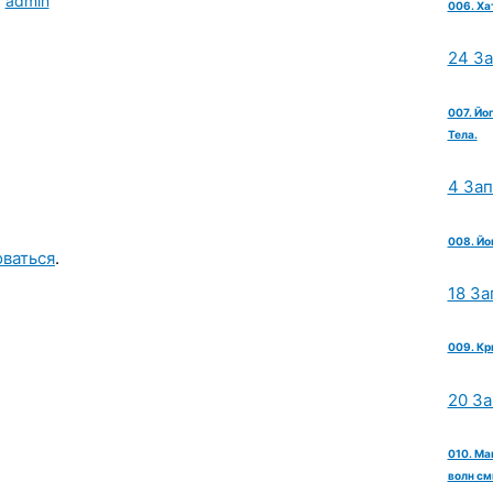
т
admin
006. Ха
24 З
007. Йо
Тела.
4 За
008. Йо
оваться
.
18 За
009. Кр
20 З
010. Ма
волн см