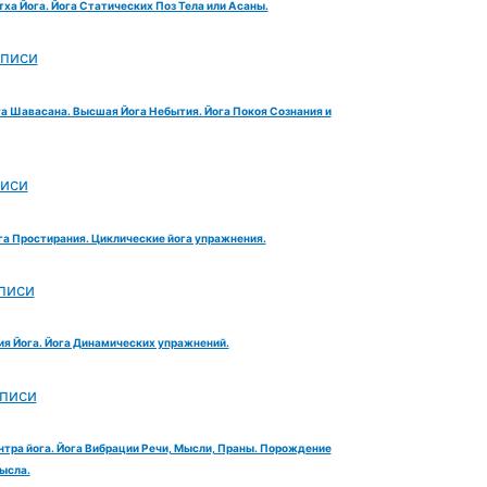
тха Йога. Йога Статических Поз Тела или Асаны.
аписи
га Шавасана. Высшая Йога Небытия. Йога Покоя Сознания и
писи
га Простирания. Циклические йога упражнения.
писи
ия Йога. Йога Динамических упражнений.
аписи
нтра йога. Йога Вибрации Речи, Мысли, Праны. Порождение
ысла.