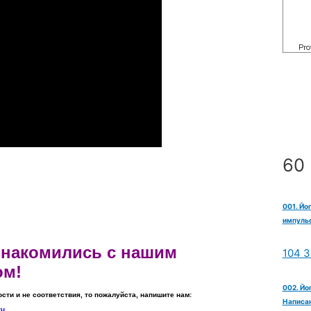
60 
001. Йо
импульс
ознакомились с нашим
104 З
ом!
002. Йо
ости и не соответствия, то пожалуйста, напишите нам:
Написан
ru