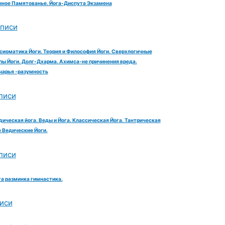
ное Памятованье. Йога-Диспута Экзамена
аписи
сиоматика Йоги. Теория и Философия Йоги. Сверхлогичные
ы Йоги. Долг-Дхарма. Ахимса-не причинения вреда.
чарья -разумность
писи
дическая йога. Веды и Йога. Классическая Йога. Тантрическая
е Ведические Йоги.
писи
га разминка гимнастика.
иси