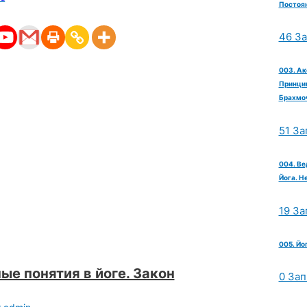
Постоян
46 З
003. Ак
Принцип
Брахмо
51 За
004. Ве
Йога. Н
19 За
005. Йо
ые понятия в йоге. Закон
0 Зап