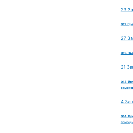
23 З
011. Пр
27 З
012. Нь
21 За
013. Йо
самокон
4 За
014. Пр
помощь 