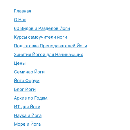
Перейти
к
Главная
содержимому
О Нас
60 Видов и Разделов Йоги
Курсы самоучители йоги
Подготовка Преподавателей Йоги
Занятия Йогой для Начинающих
Цены
Семинар Йоги
Йога Форум
Блог Йоги
Архив по Годам.
ИТ для Йоги
Наука и Йога
Море и Йога