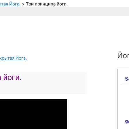
ытая Йога.
Три принципа йоги.
Йог
крытая Йога.
 йоги.