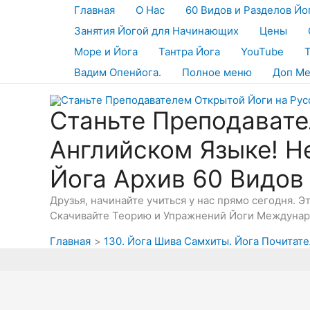
Перейти
Главная
О Нас
60 Видов и Разделов Йо
к
Занятия Йогой для Начинающих
Цены
содержимому
Море и Йога
Тантра Йога
YouTube
Вадим Опенйога.
Полное меню
Доп М
Станьте Преподавате
Английском Языке! Н
Йога Архив 60 Видов
Друзья, начинайте учиться у нас прямо сегодня. 
Скачивайте Теорию и Упражнений Йоги Междунаро
Главная
130. Йога Шива Самхиты. Йога Почитат