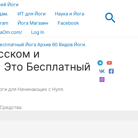
лей Йоги
Поис
дам.
ИТ для Йоги
Наука и Йога
gram
Йога Магазин
Facebook
aOm.com/
Log In
сском и
! Это Бесплатный
Йоги для Начинающих с Нуля.
 Средства.