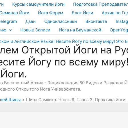
ги
Курсы самоучители йоги
Подготовка Преподавате
Семинар Йоги
Йога Форум
Блог Йоги
Архив по Го
Telegram
Дзен
Одноклассники
Вконтакте
Insta
еню
Новые Записи
Йога на Бауманской
OpenYog
лем Открытой Йоги на Ру
есите Йогу по всему миру
 Йоги.
Это Бесплатный Архив - Энциклопедия 60 Видов и Разделов 
дного Открытого Йога Университета.
елей Шивы
Шива Самхита. Часть 9. Глава 3. Практика йоги.