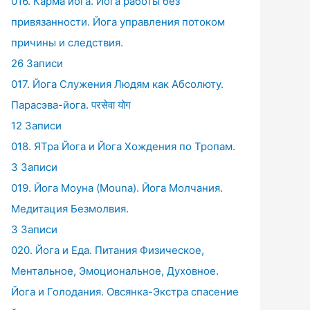
016. Карма йога. Йога работы без
привязанности. Йога управления потоком
причины и следствия.
26 Записи
017. Йога Служения Людям как Абсолюту.
Парасэва-йога. परसेवा योग
12 Записи
018. ЯТра Йога и Йога Хождения по Тропам.
3 Записи
019. Йога Моуна (Mouna). Йога Молчания.
Медитация Безмолвия.
3 Записи
020. Йога и Еда. Питания Физическое,
Ментальное, Эмоциональное, Духовное.
Йога и Голодания. Овсянка-Экстра спасение