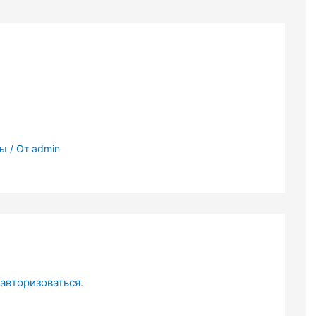
вы
/ От
admin
авторизоваться
.