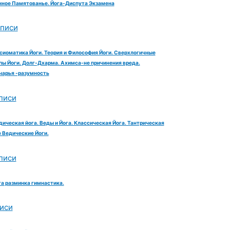
ное Памятованье. Йога-Диспута Экзамена
аписи
сиоматика Йоги. Теория и Философия Йоги. Сверхлогичные
ы Йоги. Долг-Дхарма. Ахимса-не причинения вреда.
чарья -разумность
писи
дическая йога. Веды и Йога. Классическая Йога. Тантрическая
е Ведические Йоги.
писи
га разминка гимнастика.
иси