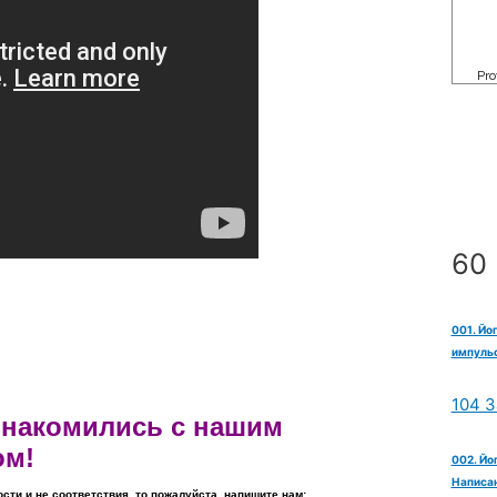
60 
001. Йо
импульс
104 З
ознакомились с нашим
ом!
002. Йо
Написан
ости и не соответствия, то пожалуйста, напишите нам: