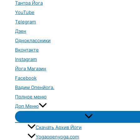
Тантра Йога
YouTube
Telegram
Дзен
Одноклассники
Вконтакте
Instagram
Йога Магазин
Facebook
Вадим Опенйога.
Полное меню
Доп Меню
Переключатель
меню
Скачать Архив Йоги
Yogaopenyoga.com