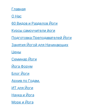
Перейти
к
Главная
содержимому
О Нас
60 Видов и Разделов Йоги
Курсы самоучители йоги
Подготовка Преподавателей Йоги
Занятия Йогой для Начинающих
Цены
Семинар Йоги
Йога Форум
Блог Йоги
Архив по Годам.
ИТ для Йоги
Наука и Йога
Море и Йога