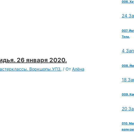
006. Ха
24 З
007. Йо
Тела.
4 За
дья. 26 января 2020.
008. Йо
Мастерклассы. Воркшопы.УПЗ.
/ От
Алёна
18 За
009. Кр
20 З
010. Ма
волн см