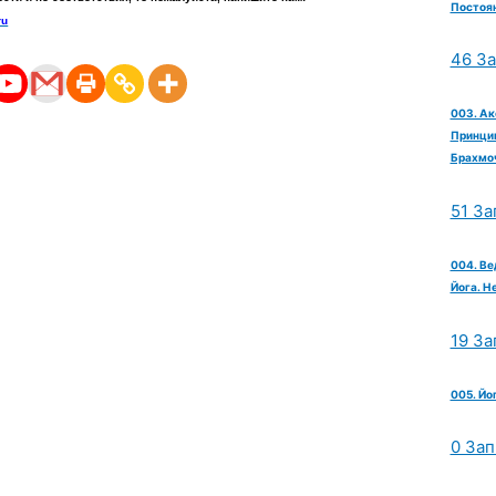
Постоян
ru
46 З
003. Ак
Принцип
Брахмо
51 За
004. Ве
Йога. Н
19 За
005. Йо
0 Зап