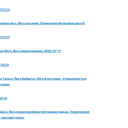
аписи
анаяма йога. Йога дыхания. Проявления Жизни Высшего Я.
аписи
яса Йога. Йога прикосновения. 2005-07-11
писи
га Тапаса. Йога Вайрагья. Йога Аскетизма , отрешонности и
троля.
писи
айога. Йога сверхспособностей помощи людям. Праническая
тем кому плохо.