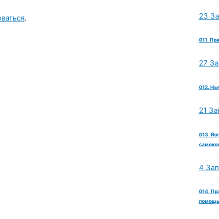
23 З
оваться
.
011. Пр
27 З
012. Нь
21 За
013. Йо
самокон
4 За
014. Пр
помощь 