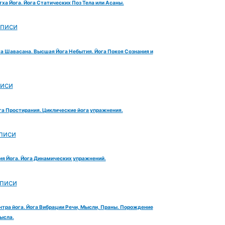
тха Йога. Йога Статических Поз Тела или Асаны.
аписи
га Шавасана. Высшая Йога Небытия. Йога Покоя Сознания и
писи
га Простирания. Циклические йога упражнения.
писи
ия Йога. Йога Динамических упражнений.
аписи
нтра йога. Йога Вибрации Речи, Мысли, Праны. Порождение
ысла.