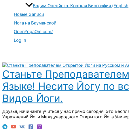
Вадим Опенйога. Краткая Биография.(English
Новые Записи
Йога на Бауманской
OpenYogaOm.com/
Log In
Поиск
Станьте Преподавателем
Языке! Несите Йогу по в
Видов Йоги.
Друзья, начинайте учиться у нас прямо сегодня. Это Бесп
Упражнений Йоги Международного Открытого Йога Универ