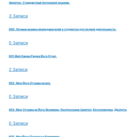
Эмпатии. Стандартный йоговский кошмар.
3 Записи
600. Личные номера преподавателей и студентов для личной деятельности.
0 Записи
601.Мой Карма Раджа Йога Отчет.
2 Записи
602. Мои Йога Отзывы на все.
0 Записи
603. Мои Отзывы на Йога Экзамены, Контрольные Занятия, Коллоквиумы, Диспуты
0 Записи
605. Моя Йога Похвала и Извенения.