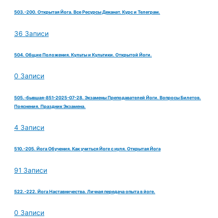
503.-200. Открытая Йога. Все Ресурсы Деканат. Курс и Телеграм.
36 Записи
504. Общие Положения. Культы и Культики. Открытой Йоги.
0 Записи
505.-бывшая-851-2025-07-28. Экзамены Преподавателей Йоги. Вопросы Билетов.
Пояснения. Праздник Экзамена.
4 Записи
510.-205. Йога Обучения. Как учиться Йоге с нуля. Открытая Йога
91 Записи
522.-222. Йога Наставничества. Личная передача опыта в йоге.
0 Записи