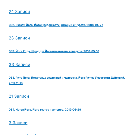
24 Записи
032. Бхакти Йога. Йога Преданности, Эмоций и Чувств. 2008-04-27
23 Записи
033. Йога Рода. Шраддха Йога памятования предков. 2010-05-16
33 Записи
033. Рита Йога. Йога танца вселенной и человека. Йога Ритма Уместости Действий.
2011-11-18
21 Записи
034. Натья Йога. Йога театра и актеров. 2012-06-29
3 Записи