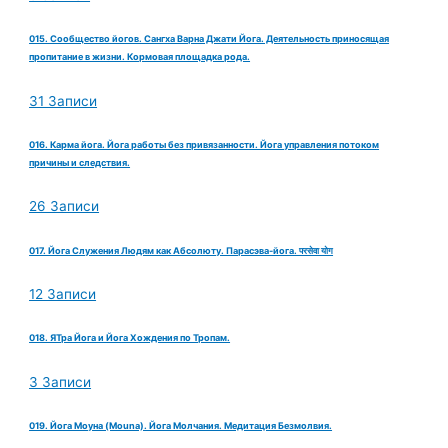
015. Сообщество йогов. Сангха Варна Джати Йога. Деятельность приносящая
пропитание в жизни. Кормовая площадка рода.
31 Записи
016. Карма йога. Йога работы без привязанности. Йога управления потоком
причины и следствия.
26 Записи
017. Йога Служения Людям как Абсолюту. Парасэва-йога. परसेवा योग
12 Записи
018. ЯТра Йога и Йога Хождения по Тропам.
3 Записи
019. Йога Моуна (Mouna). Йога Молчания. Медитация Безмолвия.