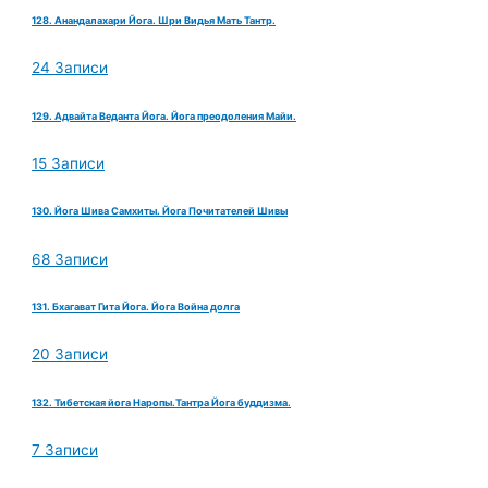
128. Анандалахари Йога. Шри Видья Мать Тантр.
24 Записи
129. Адвайта Веданта Йога. Йога преодоления Майи.
15 Записи
130. Йога Шива Самхиты. Йога Почитателей Шивы
68 Записи
131. Бхагават Гита Йога. Йога Война долга
20 Записи
132. Тибетская йога Наропы.Тантра Йога буддизма.
7 Записи