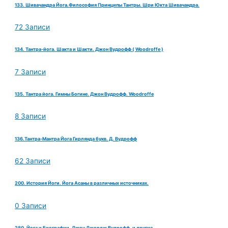
133. Шивачандра Йога.Философия Принципы Тантры. Шри Юкта Шивачандра.
72 Записи
134. Тантра-йога. Шакта и Шакти. Джон Вудрофф ( Woodroffe )
7 Записи
135. Тантра йога. Гимны Богине. Джон Вудрофф. Woodroffe
8 Записи
136.Тантра-Мантра Йога Гирлянда букв. Д. Вудрофф
62 Записи
200. История Йоги. Йога Асаны в различных источниках.
0 Записи
280. Йога и Биографии. Джон Джордж Вудрофф. и другие.