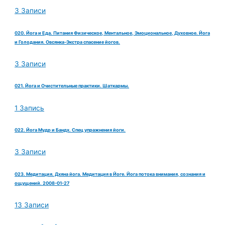
3 Записи
020. Йога и Еда. Питания Физическое, Ментальное, Эмоциональное, Духовное. Йога
и Голодания. Овсянка-Экстра спасение йогов.
3 Записи
021. Йога и Очистительные практики. Шаткармы.
1 Запись
022. Йога Мудр и Бандх. Спец упражнения йоги.
3 Записи
023. Медитация. Дхяна йога. Медитация в Йоге. Йога потока внимания, сознания и
ощущений. 2008-01-27
13 Записи