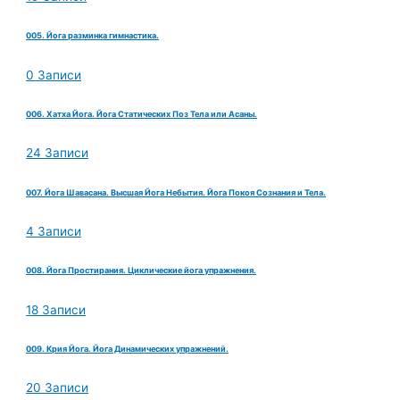
005. Йога разминка гимнастика.
0 Записи
006. Хатха Йога. Йога Статических Поз Тела или Асаны.
24 Записи
007. Йога Шавасана. Высшая Йога Небытия. Йога Покоя Сознания и Тела.
4 Записи
008. Йога Простирания. Циклические йога упражнения.
18 Записи
009. Крия Йога. Йога Динамических упражнений.
20 Записи