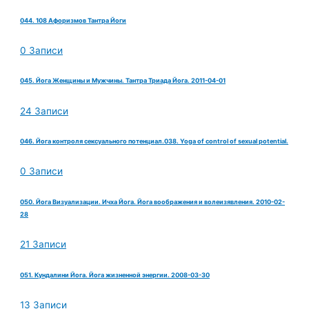
044. 108 Афоризмов Тантра Йоги
0 Записи
045. Йога Женщины и Мужчины. Тантра Триада Йога. 2011-04-01
24 Записи
046. Йога контроля сексуального потенциал.038. Yoga of control of sexual potential.
0 Записи
050. Йога Визуализации. Ичха Йога. Йога воображения и волеизявления. 2010-02-
28
21 Записи
051. Кундалини Йога. Йога жизненной энергии. 2008-03-30
13 Записи