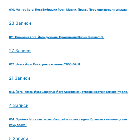
010. Мантра йога. Йога Вибрации Речи, Мысли, Праны. Порождение волн смысла.
23 Записи
011. Пранаяма йога. Йога дыхания. Проявления Жизни Высшего Я.
27 Записи
012. Ньяса Йога. Йога прикосновения. 2005-07-11
21 Записи
013. Йога Тапаса. Йога Вайрагья. Йога Аскетизма , отрешонности и самоконтроля.
4 Записи
014. Прайога. Йога сверхспособностей помощи людям. Праническая помощь тем
кому плохо.
5 Записи