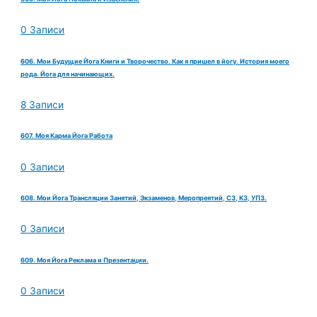
0 Записи
606. Мои Будущие Йога Книги и Творочество. Как я пришел в йогу. История моего
рода. Йога для начинающих.
8 Записи
607. Моя Карма Йога Работа
0 Записи
608. Мои Йога Трансляции Занятий, Экзаменов, Меропреятий, СЗ, КЗ, УПЗ.
0 Записи
609. Моя Йога Реклама и Презентации.
0 Записи