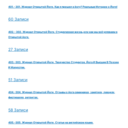
401.- 301. Журнал Открытой Йоги. Как я пришел в йогу? Реальные Истории о Йоге!
60 Записи
402.- 302. Журнал Открытой Йоги. Студенческая жизнь,или как мы всё успеваем в
Открытой йоге.
27 Записи
403.-303. Журнал Открытой Йоги. Творчество Студентов. Йога И Высшее В Поэзии
И Искусстве.
51 Записи
404.-304. Журнал Открытой Йоги. Отзывы о йога семинарах, занятиях, лекциях,
фестивалях, ретритах.
58 Записи
405.-305. Журнал Открытой Йоги. Статьи на английском языке.