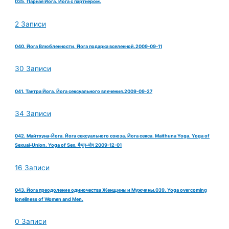
035. Парная Йога. Йога с партнером.
2 Записи
040. Йога Влюбленности. Йога подарка вселенной.2009-09-11
30 Записи
041. Тантра Йога. Йога сексуального влечения.2009-09-27
34 Записи
042. Майтхуна-Йога. Йога сексуального союза. Йога секса. Maithuna Yoga. Yoga of
Sexual-Union. Yoga of Sex. मैथुन-योग 2009-12-01
16 Записи
043. Йога преодоление одиночества Женщины и Мужчины.039. Yoga overcoming
loneliness of Women and Men.
0 Записи