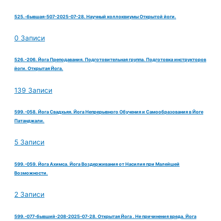
525.-бывшая-507-2025-07-28. Научный коллоквиумы Открытой йоги.
0 Записи
526.-206. Йога Преподавания. Подготовительная группа. Подготовка инструкторов
йоги. Открытая Йога.
139 Записи
599.-058. Йога Свадхьяя. Йога Непрерывного Обучения и Самообразования в Йоге
Патанджали.
5 Записи
599.-059. Йога Ахимса. Йога Воздерживания от Насилия при Малейшей
Возможности.
2 Записи
599.-077-бывший-208-2025-07-28. Открытая Йога . Не причинения вреда. Йога