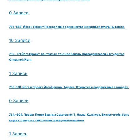
0 Записи
751.-585. Йога и Проект Преодоление одиночества женщины и мужчины в йоге .
10 Записи
752.-771 Йога Проект. Контакты и Youtube Каналы Преподавателей и Студентов
Открытой Йоги.
1 Запись
753-570. Йога и Проект Йога Центры. Адреса. Открытие и поддержание в городах.
0 Записи
754.-504. Проект Поиск Важных Ссылок по IT, Наука, Культура, Бизнес чтобы быть
в курсе трендов и хайтпа всем преподавателям йоги
1 Запись