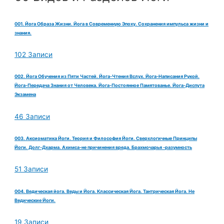
001. Йога Образа Жизни. Йога в Современную Эпоху. Сохранения импульса жизни и
знания.
102 Записи
002. Йога Обучения из Пяти Частей. Йога-Чтения Вслух. Йога-Написания Рукой.
Йога-Передача Знания от Человека. Йога-Постоянное Памятованье. Йога-Диспута
Экзамена
46 Записи
003. Аксиоматика Йоги. Теория и Философия Йоги. Сверхлогичные Принципы
Йоги. Долг-Дхарма. Ахимса-не причинения вреда. Брахмочарья -разумность
51 Записи
004. Ведическая йога. Веды и Йога. Классическая Йога. Тантрическая Йога. Не
Ведические Йоги.
19 Записи