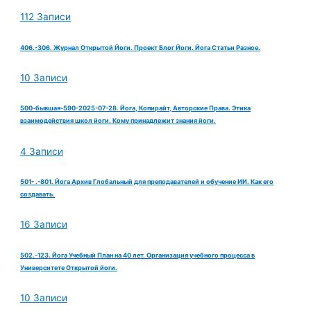
112 Записи
406.-306. Журнал Открытой Йоги. Проект Блог Йоги. Йога Статьи Разное.
10 Записи
500-бывшая-590-2025-07-28. Йога, Копирайт, Авторские Права. Этика
взаимодействия школ йоги. Кому принадлежит знания йоги.
4 Записи
501- .-801. Йога Архив Глобальный для преподавателей и обучение ИИ. Как его
создавать.
16 Записи
502.-123. Йога Учебный План на 40 лет. Организация учебного процесса в
Университете Открытой йоги.
10 Записи