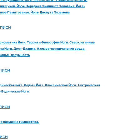
ия Рукой. Йога-Передача Знания от Человека. Йога-
ное Памятованье. Йога-Диспута Экзамена
аписи
сиоматика Йоги. Теория и Философия Йоги. Сверхлогичные
ы Йоги. Долг-Дхарма. Ахимса-не причинения вреда.
чарья -разумность
писи
дическая йога. Веды и Йога. Классическая Йога. Тантрическая
е Ведические Йоги.
писи
га разминка гимнастика.
иси