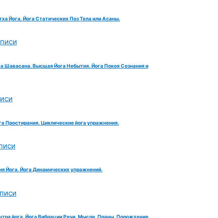
тха Йога. Йога Статических Поз Тела или Асаны.
аписи
га Шавасана. Высшая Йога Небытия. Йога Покоя Сознания и
писи
га Простирания. Циклические йога упражнения.
писи
ия Йога. Йога Динамических упражнений.
аписи
нтра йога. Йога Вибрации Речи, Мысли, Праны. Порождение