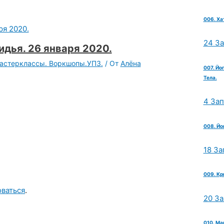
006. Ха
24 З
дья. 26 января 2020.
Мастерклассы. Воркшопы.УПЗ.
/ От
Алёна
007. Йо
Тела.
4 За
008. Йо
18 За
009. Кр
оваться
.
20 З
010. Ма