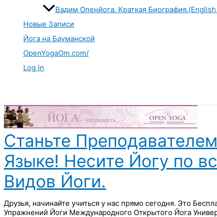
Вадим Опенйога. Краткая Биография.(English
Новые Записи
Йога на Бауманской
OpenYogaOm.com/
Log In
Поиск
Станьте Преподавателем
Языке! Несите Йогу по в
Видов Йоги.
Друзья, начинайте учиться у нас прямо сегодня. Это Бесп
Упражнений Йоги Международного Открытого Йога Универ