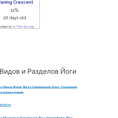
Видов и Разделов Йоги
га Образа Жизни. Йога в Современную Эпоху. Сохранения
а жизни и знания.
аписи
га Обучения из Пяти Частей. Йога-Чтения Вслух. Йога-