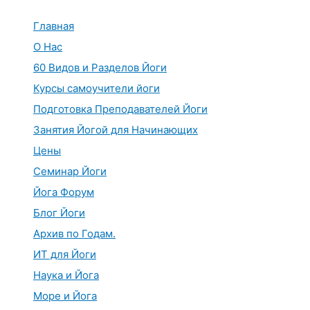
Перейти
к
Главная
содержимому
О Нас
60 Видов и Разделов Йоги
Курсы самоучители йоги
Подготовка Преподавателей Йоги
Занятия Йогой для Начинающих
Цены
Семинар Йоги
Йога Форум
Блог Йоги
Архив по Годам.
ИТ для Йоги
Наука и Йога
Море и Йога