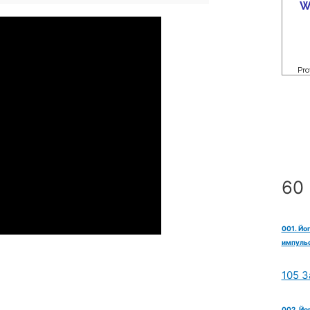
60 
001. Йо
импульс
105 З
002. Йо