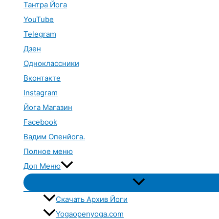
Тантра Йога
YouTube
Telegram
Дзен
Одноклассники
Вконтакте
Instagram
Йога Магазин
Facebook
Вадим Опенйога.
Полное меню
Доп Меню
Переключатель
меню
Скачать Архив Йоги
Yogaopenyoga.com