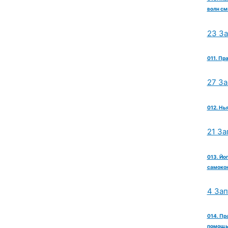
волн см
23 З
011. Пр
27 З
012. Нь
21 За
013. Йо
самокон
4 За
014. Пр
помощь 