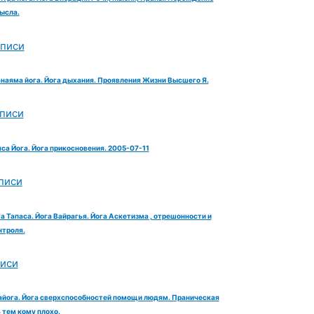
ысла.
аписи
анаяма йога. Йога дыхания. Проявления Жизни Высшего Я.
аписи
яса Йога. Йога прикосновения. 2005-07-11
писи
га Тапаса. Йога Вайрагья. Йога Аскетизма , отрешонности и
троля.
писи
айога. Йога сверхспособностей помощи людям. Праническая
тем кому плохо.