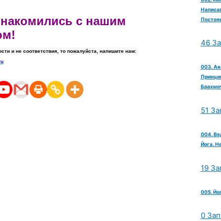
Написан
ознакомились с нашим
Постоян
ом!
46 З
ости и не соответствия, то пожалуйста, напишите нам:
ru
003. Ак
Принцип
Брахмо
51 За
004. Ве
Йога. Н
19 За
005. Йо
0 Зап