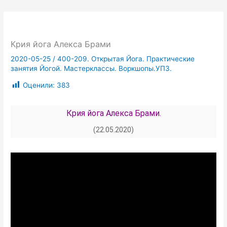
Крия йога Алекса Брами
2020-05-25
/
400-209. Открытая Йога. Практические
занятия Йогой. Мастерклассы. Воркшопы.УПЗ.
Оценили:
383
Крия йога Алекса Брами.
(22.05.2020)