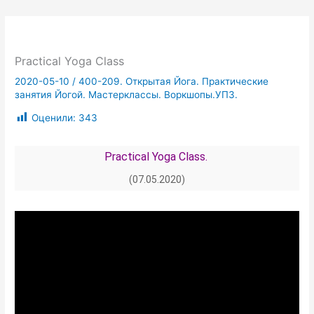
Practical Yoga Class
2020-05-10
/
400-209. Открытая Йога. Практические
занятия Йогой. Мастерклассы. Воркшопы.УПЗ.
Оценили:
343
Practical Yoga Class.
(07.05.2020)