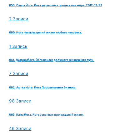
055. Свара Йога. Йога управления процессами мира. 2012-12-23
2 Записи
060. Йога четырех целий жизни любого человека.
1 Запись
061. Дхарма Йога. Йога поиска должного жизненного пути.
7 Записи
062. Артха Йога. Йога Процветания и Бизнеса.
96 Записи
063. Кама Йога. Йога законных наслаждений жизни.
46 Записи