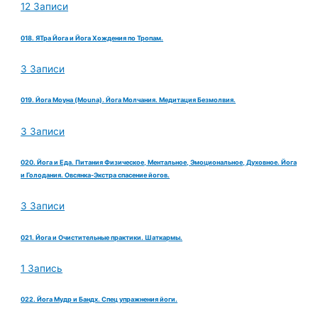
12 Записи
018. ЯТра Йога и Йога Хождения по Тропам.
3 Записи
019. Йога Моуна (Mouna). Йога Молчания. Медитация Безмолвия.
3 Записи
020. Йога и Еда. Питания Физическое, Ментальное, Эмоциональное, Духовное. Йога
и Голодания. Овсянка-Экстра спасение йогов.
3 Записи
021. Йога и Очистительные практики. Шаткармы.
1 Запись
022. Йога Мудр и Бандх. Спец упражнения йоги.