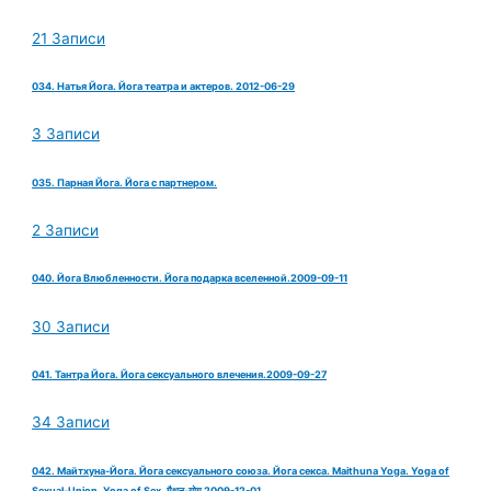
21 Записи
034. Натья Йога. Йога театра и актеров. 2012-06-29
3 Записи
035. Парная Йога. Йога с партнером.
2 Записи
040. Йога Влюбленности. Йога подарка вселенной.2009-09-11
30 Записи
041. Тантра Йога. Йога сексуального влечения.2009-09-27
34 Записи
042. Майтхуна-Йога. Йога сексуального союза. Йога секса. Maithuna Yoga. Yoga of
Sexual-Union. Yoga of Sex. मैथुन-योग 2009-12-01