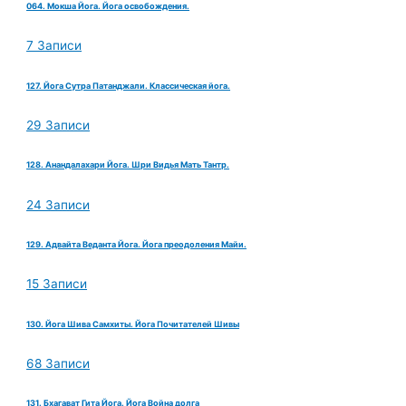
064. Мокша Йога. Йога освобождения.
7 Записи
127. Йога Сутра Патанджали. Классическая йога.
29 Записи
128. Анандалахари Йога. Шри Видья Мать Тантр.
24 Записи
129. Адвайта Веданта Йога. Йога преодоления Майи.
15 Записи
130. Йога Шива Самхиты. Йога Почитателей Шивы
68 Записи
131. Бхагават Гита Йога. Йога Война долга