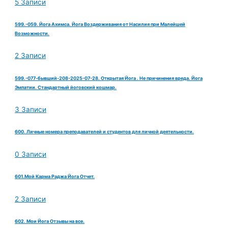
5 Записи
599.-059. Йога Ахимса. Йога Воздерживания от Насилия при Малейшей
Возможности.
2 Записи
599.-077-бывший-208-2025-07-28. Открытая Йога . Не причинения вреда. Йога
Эмпатии. Стандартный йоговский кошмар.
3 Записи
600. Личные номера преподавателей и студентов для личной деятельности.
0 Записи
601.Мой Карма Раджа Йога Отчет.
2 Записи
602. Мои Йога Отзывы на все.