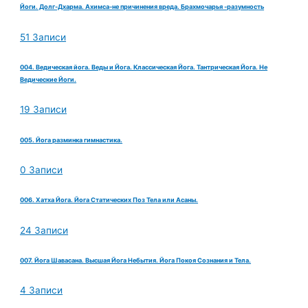
Йоги. Долг-Дхарма. Ахимса-не причинения вреда. Брахмочарья -разумность
51 Записи
004. Ведическая йога. Веды и Йога. Классическая Йога. Тантрическая Йога. Не
Ведические Йоги.
19 Записи
005. Йога разминка гимнастика.
0 Записи
006. Хатха Йога. Йога Статических Поз Тела или Асаны.
24 Записи
007. Йога Шавасана. Высшая Йога Небытия. Йога Покоя Сознания и Тела.
4 Записи