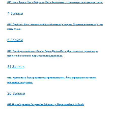
013. Йога Тапаса. Йога Вайрагья. Йога Аскетизма , отрешонности и самоконтроля.
4 Записи
014. Прайога. Йога сверхспособностей помощи людям. Праническая помощь тем
кому плохо.
5 Записи
015. Сообщество йогов. Сангха Варна Джати Йога. Деятельность приносящая
пропитание в жизни. Кормовая площадка рода.
31 Записи
016. Карма йога. Йога работы без привязанности. Йога управления потоком
причины и следствия.
26 Записи
017. Йога Служения Людям как Абсолюту. Парасэва-йога. परसेवा योग