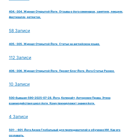
404.-304. Журнал Открытой Йоги. Отзывы о йога семинарах, занятиях, лекциях,
фестивалях, ретритах.
58 Записи
405.-305. Журнал Открытой Йоги. Статьи на английском языке.
112 Записи
406.-306. Журнал Открытой Йоги. Проект Блог Йоги. Йога Статьи Разное.
10 Записи
500-бывшая-590-2025-07-28. Йога, Копирайт, Авторские Права. Этика
взаимодействия школ йоги. Кому принадлежит знания йоги.
4 Записи
501- .-801. Йога Архив Глобальный для преподавателей и обучение ИИ. Как его
создавать.