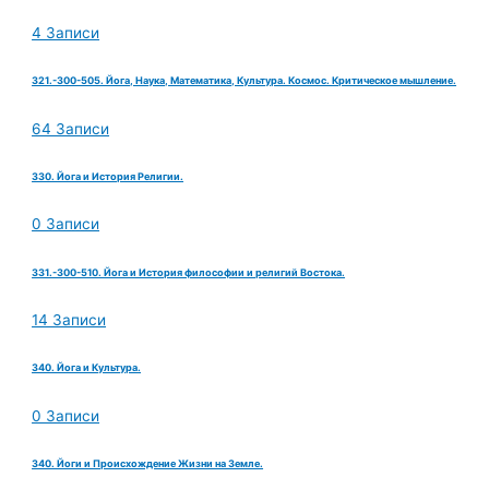
4 Записи
321.-300-505. Йога, Наука, Математика, Культура. Космос. Критическое мышление.
64 Записи
330. Йога и История Религии.
0 Записи
331.-300-510. Йога и История философии и религий Востока.
14 Записи
340. Йога и Культура.
0 Записи
340. Йоги и Происхождение Жизни на Земле.