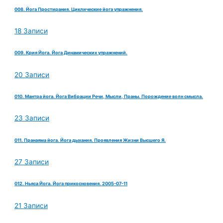
008. Йога Простирания. Циклические йога упражнения.
18 Записи
009. Крия Йога. Йога Динамических упражнений.
20 Записи
010. Мантра йога. Йога Вибрации Речи, Мысли, Праны. Порождение волн смысла.
23 Записи
011. Пранаяма йога. Йога дыхания. Проявления Жизни Высшего Я.
27 Записи
012. Ньяса Йога. Йога прикосновения. 2005-07-11
21 Записи