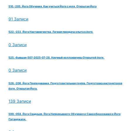
510.-205. Йога Обучения. Как учиться Йоге с нуля. Открытая Йога
91 Записи
522.-222. Йога Наставничества. Личная передача опыта в йоге.
0 Записи
525.-бывшая-507-2025-07-28. Научный коллоквиумы Открытой йоги.
0 Записи
526.-206. Йога Преподавания. Подготовительная группа. Подготовка инструкторов
йоги. Открытая Йога.
139 Записи
599.-058. Йога Свадхьяя. Йога Непрерывного Обучения и Самообразования в Йоге
Патанджали.