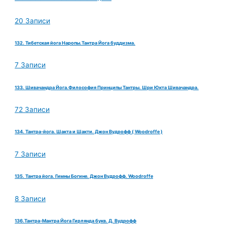
20 Записи
132. Тибетская йога Наропы.Тантра Йога буддизма.
7 Записи
133. Шивачандра Йога.Философия Принципы Тантры. Шри Юкта Шивачандра.
72 Записи
134. Тантра-йога. Шакта и Шакти. Джон Вудрофф ( Woodroffe )
7 Записи
135. Тантра йога. Гимны Богине. Джон Вудрофф. Woodroffe
8 Записи
136.Тантра-Мантра Йога Гирлянда букв. Д. Вудрофф