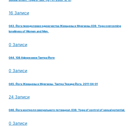
16 Записи
043. Йога преодоление одиночества Женщины и Мужчины.039. Yoga overcoming
loneliness of Women and Men.
0 Записи
044. 108 Афоризмов Тантра Йоги
0 Записи
045. Йога Женщины и Мужчины. Тантра Триада Йога. 2011-04-01
24 Записи
046. Йога контроля сексуального потенциал.038. Yoga of control of sexual potential.
0 Записи