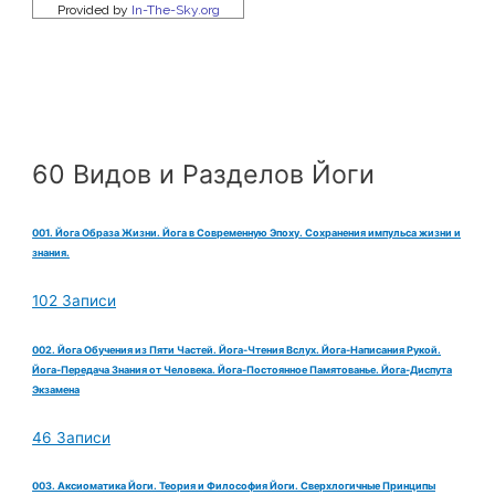
60 Видов и Разделов Йоги
001. Йога Образа Жизни. Йога в Современную Эпоху. Сохранения импульса жизни и
знания.
102 Записи
002. Йога Обучения из Пяти Частей. Йога-Чтения Вслух. Йога-Написания Рукой.
Йога-Передача Знания от Человека. Йога-Постоянное Памятованье. Йога-Диспута
Экзамена
46 Записи
003. Аксиоматика Йоги. Теория и Философия Йоги. Сверхлогичные Принципы