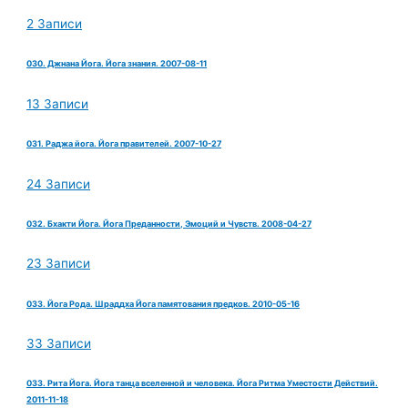
2 Записи
030. Джнана Йога. Йога знания. 2007-08-11
13 Записи
031. Раджа йога. Йога правителей. 2007-10-27
24 Записи
032. Бхакти Йога. Йога Преданности, Эмоций и Чувств. 2008-04-27
23 Записи
033. Йога Рода. Шраддха Йога памятования предков. 2010-05-16
33 Записи
033. Рита Йога. Йога танца вселенной и человека. Йога Ритма Уместости Действий.
2011-11-18