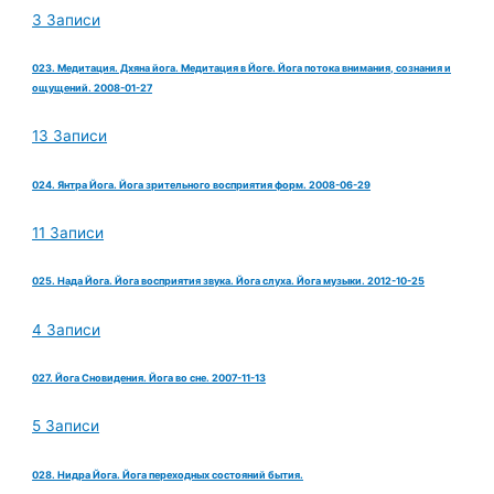
3 Записи
023. Медитация. Дхяна йога. Медитация в Йоге. Йога потока внимания, сознания и
ощущений. 2008-01-27
13 Записи
024. Янтра Йога. Йога зрительного восприятия форм. 2008-06-29
11 Записи
025. Нада Йога. Йога восприятия звука. Йога слуха. Йога музыки. 2012-10-25
4 Записи
027. Йога Сновидения. Йога во сне. 2007-11-13
5 Записи
028. Нидра Йога. Йога переходных состояний бытия.