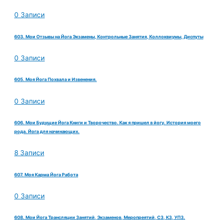
0 Записи
603. Мои Отзывы на Йога Экзамены, Контрольные Занятия, Коллоквиумы, Диспуты
0 Записи
605. Моя Йога Похвала и Извенения.
0 Записи
606. Мои Будущие Йога Книги и Творочество. Как я пришел в йогу. История моего
рода. Йога для начинающих.
8 Записи
607. Моя Карма Йога Работа
0 Записи
608. Мои Йога Трансляции Занятий, Экзаменов, Меропреятий, СЗ, КЗ, УПЗ.