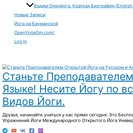
Вадим Опенйога. Краткая Биография.(English
Новые Записи
Йога на Бауманской
OpenYogaOm.com/
Log In
Поиск
Станьте Преподавателем
Языке! Несите Йогу по в
Видов Йоги.
Друзья, начинайте учиться у нас прямо сегодня. Это Бесп
Упражнений Йоги Международного Открытого Йога Универ