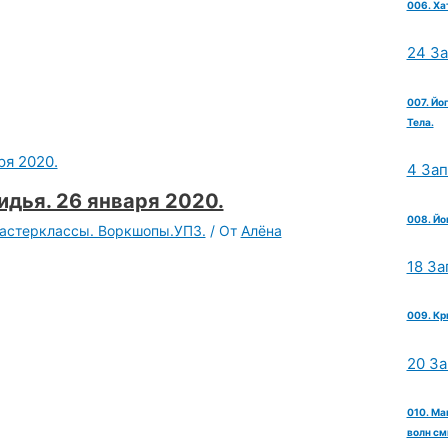
006. Ха
24 З
007. Йо
Тела.
4 За
дья. 26 января 2020.
008. Йо
Мастерклассы. Воркшопы.УПЗ.
/ От
Алёна
18 За
009. Кр
20 З
010. Ма
волн см