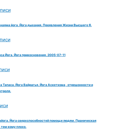
аписи
анаяма йога. Йога дыхания. Проявления Жизни Высшего Я.
аписи
яса Йога. Йога прикосновения. 2005-07-11
писи
га Тапаса. Йога Вайрагья. Йога Аскетизма , отрешонности и
троля.
писи
айога. Йога сверхспособностей помощи людям. Праническая
тем кому плохо.