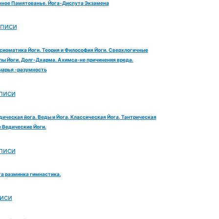
ное Памятованье. Йога-Диспута Экзамена
аписи
сиоматика Йоги. Теория и Философия Йоги. Сверхлогичные
ы Йоги. Долг-Дхарма. Ахимса-не причинения вреда.
чарья -разумность
писи
дическая йога. Веды и Йога. Классическая Йога. Тантрическая
е Ведические Йоги.
писи
га разминка гимнастика.
иси