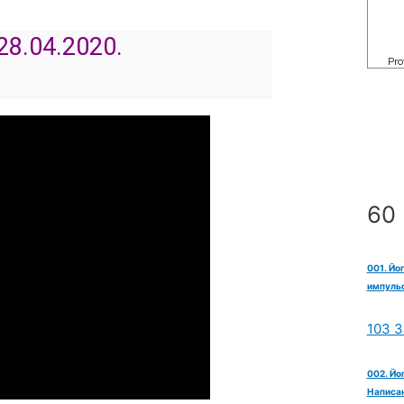
28.04.2020.
60 
001. Йо
импульс
103 З
002. Йо
Написан