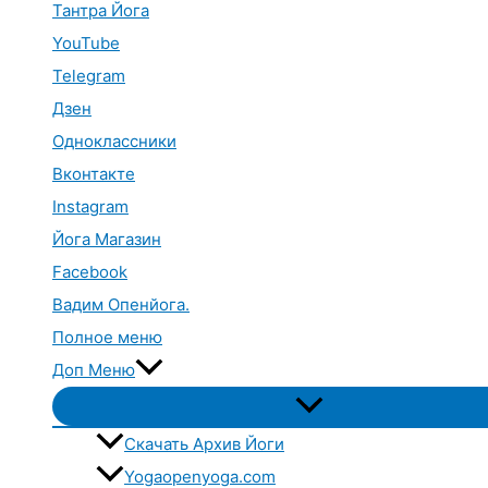
Тантра Йога
YouTube
Telegram
Дзен
Одноклассники
Вконтакте
Instagram
Йога Магазин
Facebook
Вадим Опенйога.
Полное меню
Доп Меню
Переключатель
меню
Скачать Архив Йоги
Yogaopenyoga.com