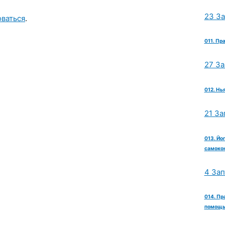
23 З
оваться
.
011. Пр
27 З
012. Нь
21 За
013. Йо
самокон
4 За
014. Пр
помощь 