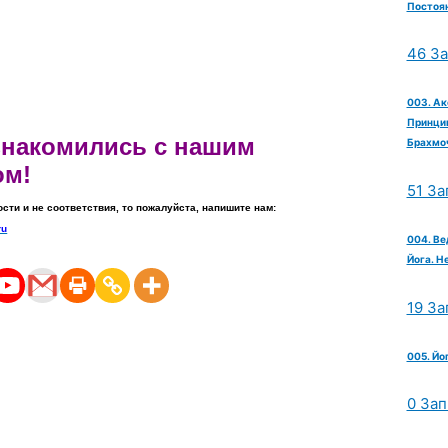
Постоян
46 З
003. Ак
Принцип
ознакомились с нашим
Брахмо
ом!
51 За
ости и не соответствия, то пожалуйста, напишите нам:
ru
004. Ве
Йога. Н
19 За
005. Йо
0 Зап