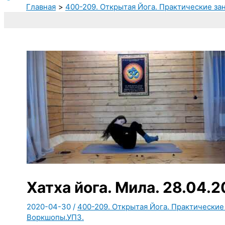
Главная
400-209. Открытая Йога. Практические за
Хатха йога. Мила. 28.04.2
2020-04-30
/
400-209. Открытая Йога. Практические
Воркшопы.УПЗ.