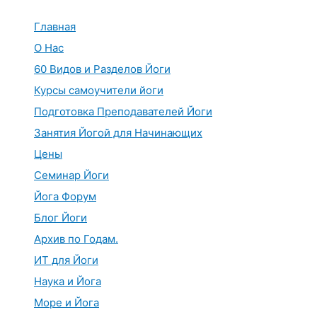
Перейти
к
Главная
содержимому
О Нас
60 Видов и Разделов Йоги
Курсы самоучители йоги
Подготовка Преподавателей Йоги
Занятия Йогой для Начинающих
Цены
Семинар Йоги
Йога Форум
Блог Йоги
Архив по Годам.
ИТ для Йоги
Наука и Йога
Море и Йога