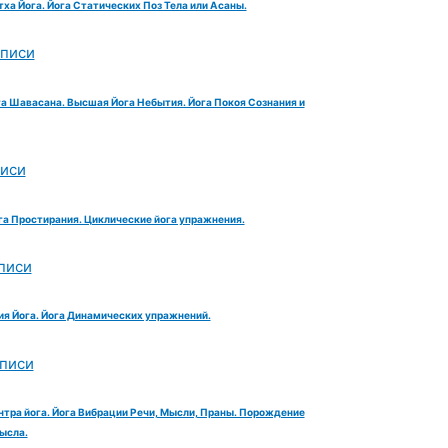
тха Йога. Йога Статических Поз Тела или Асаны.
аписи
га Шавасана. Высшая Йога Небытия. Йога Покоя Сознания и
писи
га Простирания. Циклические йога упражнения.
писи
ия Йога. Йога Динамических упражнений.
аписи
нтра йога. Йога Вибрации Речи, Мысли, Праны. Порождение
ысла.