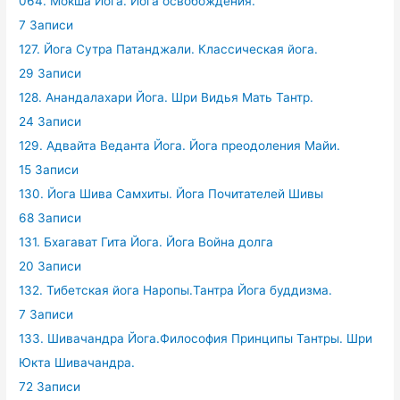
064. Мокша Йога. Йога освобождения.
7 Записи
127. Йога Сутра Патанджали. Классическая йога.
29 Записи
128. Анандалахари Йога. Шри Видья Мать Тантр.
24 Записи
129. Адвайта Веданта Йога. Йога преодоления Майи.
15 Записи
130. Йога Шива Самхиты. Йога Почитателей Шивы
68 Записи
131. Бхагават Гита Йога. Йога Война долга
20 Записи
132. Тибетская йога Наропы.Тантра Йога буддизма.
7 Записи
133. Шивачандра Йога.Философия Принципы Тантры. Шри
Юкта Шивачандра.
72 Записи