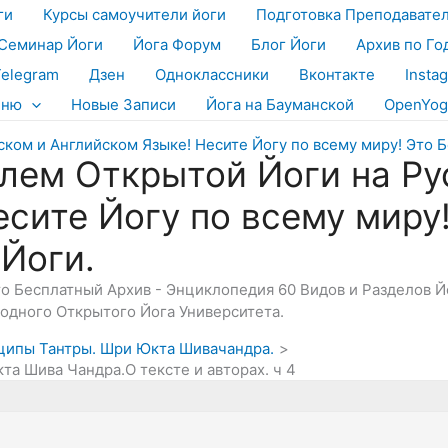
ги
Курсы самоучители йоги
Подготовка Преподавате
Семинар Йоги
Йога Форум
Блог Йоги
Архив по Го
Telegram
Дзен
Одноклассники
Вконтакте
Insta
еню
Новые Записи
Йога на Бауманской
OpenYog
лем Открытой Йоги на Ру
есите Йогу по всему миру
 Йоги.
Это Бесплатный Архив - Энциклопедия 60 Видов и Разделов 
дного Открытого Йога Университета.
ципы Тантры. Шри Юкта Шивачандра.
а Шива Чандра.О тексте и авторах. ч 4