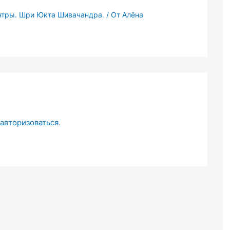
нтры. Шри Юкта Шивачандра.
/ От
Алёна
авторизоваться
.