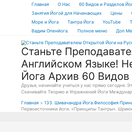
Перейти
Главная
О Нас
60 Видов и Разделов Йо
к
Занятия Йогой для Начинающих
Цены
содержимому
Море и Йога
Тантра Йога
YouTube
Вадим Опенйога.
Полное меню
Доп М
Станьте Преподавате
Английском Языке! Н
Йога Архив 60 Видов
Друзья, начинайте учиться у нас прямо сегодня. 
Скачивайте Теорию и Упражнений Йоги Междунаро
Главная
133. Шивачандра Йога.Философия Прин
Первоисточники йоги. «Принципы Тантры». Шриюкт