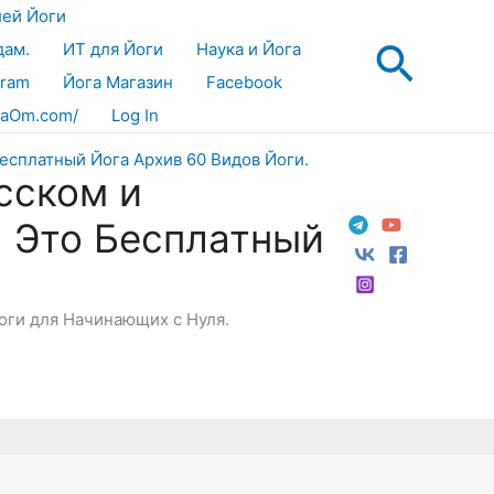
лей Йоги
Поис
дам.
ИТ для Йоги
Наука и Йога
gram
Йога Магазин
Facebook
aOm.com/
Log In
сском и
! Это Бесплатный
Йоги для Начинающих с Нуля.