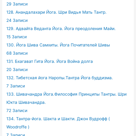
29 Записи
128. Анандалахари Йога. Шри Видья Мать Тантр.
24 Записи
129. Адвайта Веданта Йога. Йога преодоления Майи.
15 Записи
130. Йога Шива Самхиты. Йога Почитателей Шивы
68 Записи
131. Бхагават Гита Йога. Йога Война долга
20 Записи
132. Тибетская йога Наропы.Тантра Йога буддизма.
7 Записи
133. Шивачандра Йога.Философия Принципы Тантры. Шри
Юкта Шивачандра.
72 Записи
134. Тантра-йога. Шакта и Шакти. Джон Вудрофф (
Woodroffe )
7 Записи