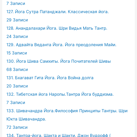
7 Записи
127. Йога Сутра Патанджали. Классическая йога.
29 Записи
128. Анандалахари Йога. Шри Видья Мать Тантр.
24 Записи
129. Адвайта Веданта Йога. Йога преодоления Майи.
15 Записи
130. Йога Шива Самхиты. Йога Почитателей Шивы
68 Записи
131. Бхагават Гита Йога. Йога Война долга
20 Записи
132. Тибетская йога Наропы.Тантра Йога буддизма.
7 Записи
133. Шивачандра Йога.Философия Принципы Тантры. Шри
Юкта Шивачандра.
72 Записи
134. Тантра-йога. Шакта и Шакти. Джон Вудрофф (